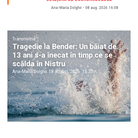
Ana-Maria Dolghii
-
08 aug. 2026
16:08
Transnistria
Tragedie la Bender: Un băiat de
13 ani s-a înecat în timp ce se
scălda în Nistru
Ana-Maria Dolghii
|
8 august, 2026
15:35