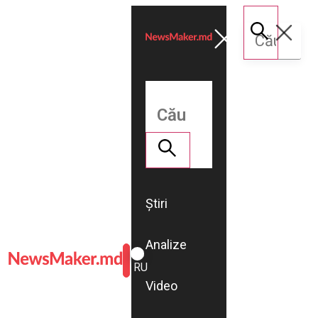
Știri
Analize
ROMÂNĂ
RU
Video