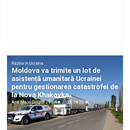
Război în Ucraina
Moldova va trimite un lot de
asistență umanitară Ucrainei
pentru gestionarea catastrofei de
la Nova Khakovka
Ana-Maria Dolghii
|
9 iunie, 2023
18:33