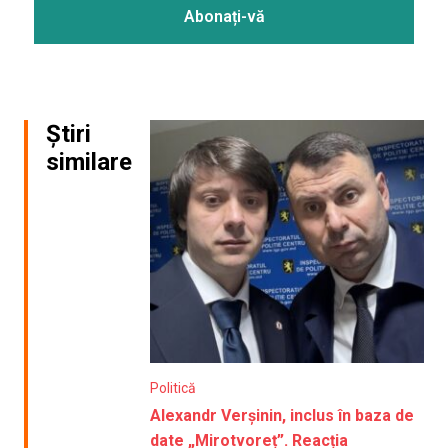
Știri
similare
Politică
Alexandr Verșinin, inclus în baza de
date „Mirotvoreț”. Reacția