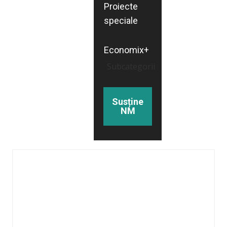
Proiecte
speciale
Economix+
Subcategorii
Susține
NM