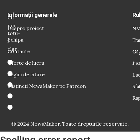
Informații generale
Ru
Cu
noi
Despre proiect
NM 
totu-
Echipa
Tra
i
clar
Contacte
Găg
Oferte de lucru
Just
Reguli de citare
Luc
Susțineți NewsMaker pe Patreon
Sfat
Rap
© 2024 NewsMaker. Toate drepturile rezervate.
Spelling error report