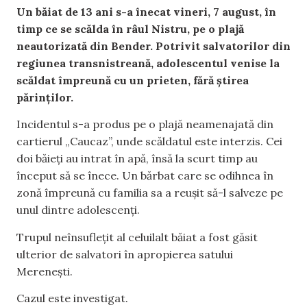
Un băiat de 13 ani s-a înecat vineri, 7 august, în
timp ce se scălda în râul Nistru, pe o plajă
neautorizată din Bender. Potrivit salvatorilor din
regiunea transnistreană, adolescentul venise la
scăldat împreună cu un prieten, fără știrea
părinților.
Incidentul s-a produs pe o plajă neamenajată din
cartierul „Caucaz”, unde scăldatul este interzis. Cei
doi băieți au intrat în apă, însă la scurt timp au
început să se înece. Un bărbat care se odihnea în
zonă împreună cu familia sa a reușit să-l salveze pe
unul dintre adolescenți.
Trupul neînsuflețit al celuilalt băiat a fost găsit
ulterior de salvatori în apropierea satului
Merenești.
Cazul este investigat.