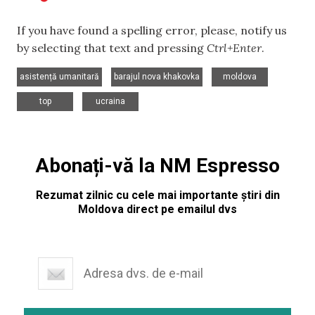
If you have found a spelling error, please, notify us
by selecting that text and pressing
Ctrl+Enter
.
,
,
,
asistență umanitară
barajul nova khakovka
moldova
,
top
ucraina
Abonați-vă la NM Espresso
Rezumat zilnic cu cele mai importante știri din
Moldova direct pe emailul dvs