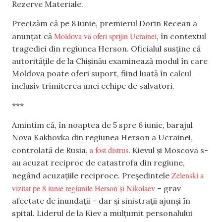
Rezerve Materiale.
Precizăm că pe 8 iunie, premierul Dorin Recean a
Moldova va oferi sprijin Ucrainei
anunțat că
, în contextul
tragediei din regiunea Herson. Oficialul susține că
autoritățile de la Chișinău examinează modul în care
Moldova poate oferi suport, fiind luată în calcul
inclusiv trimiterea unei echipe de salvatori.
***
Amintim că, în noaptea de 5 spre 6 iunie, barajul
Nova Kakhovka din regiunea Herson a Ucrainei,
a fost distrus
controlată de Rusia,
. Kievul și Moscova s-
au acuzat reciproc de catastrofa din regiune,
Zelenski a
negând acuzațiile reciproce. Președintele
vizitat pe 8 iunie regiunile Herson și Nikolaev
– grav
afectate de inundații – dar și sinistrații ajunși în
spital. Liderul de la Kiev a mulțumit personalului