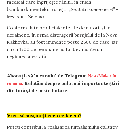
medical care îngrijește răniții, în ciuda
bombardamentelor rusești.
„Sunteți oameni eroi!”
–
le-a spus Zelenski.
Conform datelor oficiale oferite de autoritățile
ucrainene, în urma distrugerii barajului de la Nova
Kakhovka, au fost inundate peste 2600 de case, iar
circa 1700 de persoane au fost evacuate din
regiunea afectată.
NewsMaker în
Abonați-vă la canalul de Telegram
română.
Relatăm despre cele mai importante știri
din țară și de peste hotare.
Vreți să susțineți ceea ce facem?
Puteți contribui la realizarea jurnalismului calitativ.