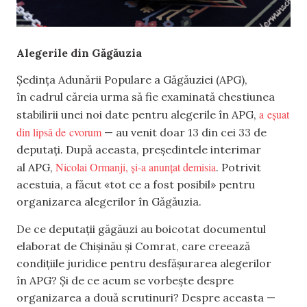
Alegerile din Găgăuzia
Ședința Adunării Populare a Găgăuziei (APG),
în cadrul căreia urma să fie examinată chestiunea
a eșuat
stabilirii unei noi date pentru alegerile în APG,
din lipsă de cvorum
— au venit doar 13 din cei 33 de
deputați. După aceasta, președintele interimar
Nicolai Ormanji, și-a anunțat demisia
al APG,
. Potrivit
acestuia, a făcut «tot ce a fost posibil» pentru
organizarea alegerilor în Găgăuzia.
De ce deputații găgăuzi au boicotat documentul
elaborat de Chișinău și Comrat, care creează
condițiile juridice pentru desfășurarea alegerilor
în APG? Și de ce acum se vorbește despre
organizarea a două scrutinuri? Despre aceasta —