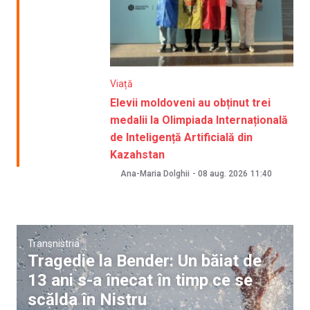
Viață
Elevii moldoveni au obținut trei
medalii la Olimpiada Internațională
de Inteligență Artificială din
Kazahstan
Ana-Maria Dolghii
-
08 aug. 2026
11:40
Transnistria
Tragedie la Bender: Un băiat de
13 ani s-a înecat în timp ce se
scălda în Nistru