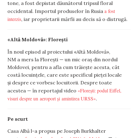
tone, a fost depistat dăunătorul tripsul floral
a fost
occidental. Importul produselor în Rusia
interzis
, iar proprietarii mărfii au decis să o distrugă.
«Altă Moldovă»: Florești
În noul episod al proiectului «Altă Moldovă»,
NM a mers la Florești — un mic oraș din nordul
Moldovei, pentru a afla cum trăiește acesta, cât
costă locuințele, care este specificul pieței locale
și despre ce vorbesc locuitorii. Despre toate
«Florești: podul Eiffel,
acestea — în reportajul video
visuri despre un aeroport și amintirea URSS»
.
Pe scurt
Casa Albă l-a propus pe Joseph Burkhalter