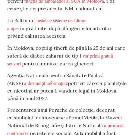
funcția de ambasador al SUA în Moldova
pentru
. Tot
ce se știe despre acesta, NM a adunat aici.
instalate sisteme de filtrare
La Bălți sunt
a apei
în grădinițe, după plângerile locuitorilor
privind calitatea acesteia.
În Moldova, copiii și tinerii de până la 25 de ani care
vor primi gratuit
suferă de diabet zaharat de tip 1
senzori
pentru monitorizarea glucozei.
Agenția Națională pentru Sănătate Publică
a dezmințit informațiile
(ANSP)
potrivit cărora pliculețele
cu nicotină ar putea fi vândute legal în Moldova
până în anul 2027.
Prezentarea unui Porsche de colecție, decorat
cu simbolul moldovenesc «Pomul Vieții», la Muzeul
a provocat
Național de Etnografie și Istorie Naturală
controverse
pe rețelele sociale. Automobilul a fost