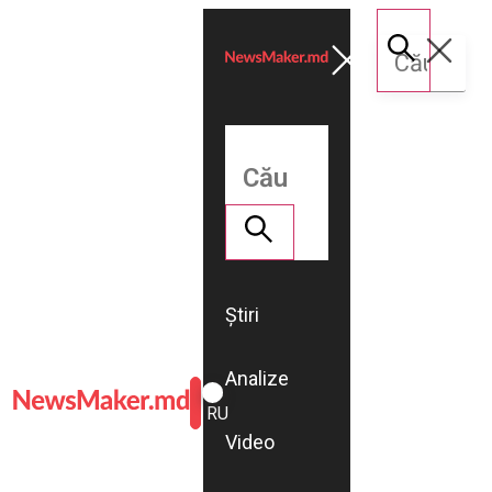
Știri
Analize
ROMÂNĂ
RU
Video