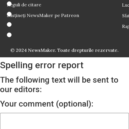
Reguli de citare
Luc
Susțineți NewsMaker pe Patreon
Sfat
Rap
© 2024 NewsMaker. Toate drepturile rezervate.
Spelling error report
The following text will be sent to
our editors:
Your comment (optional):