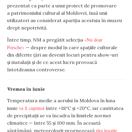
prezentat ca parte a unui proiect de promovare
a patrimoniului cultural al Moldovei, însă unii
utilizatori au considerat apariția acestuia în muzeu
drept nepotrivită.
«Nu doar
Între timp, NM a pregătit selecția
Porsche»
— despre modul în care spațiile culturale
din diferite țări au devenit locuri pentru show-uri
și instalații și de ce acest lucru provoacă
întotdeauna controverse.
Vremea în iunie
Temperatura medie a aerului în Moldova în luna
va fi cuprinsă
iunie
între +18°C și +20°C, iar cantitatea
de precipitații se va încadra în limitele normei
climatice — între 55 și 100 mm. În această
ploi însoțite
săptămână, meteorologii prognozează