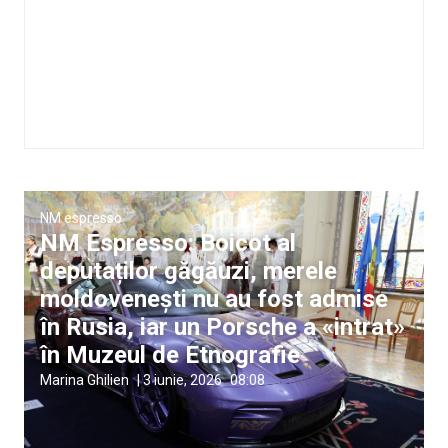
NM espresso
NM Espresso: Boicot al
deputaților găgăuzi, merele
moldovenești nu au fost admise
în Rusia, iar un Porsche a «intrat»
în Muzeul de Etnografie
Marina Ghilien
|
3 iunie, 2026
08:08