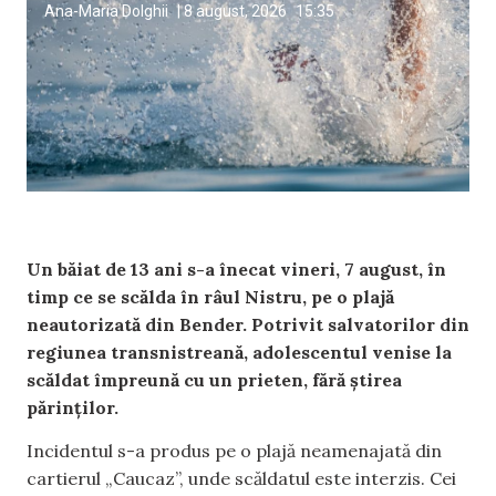
Ana-Maria Dolghii
|
8 august, 2026
15:35
Un băiat de 13 ani s-a înecat vineri, 7 august, în
timp ce se scălda în râul Nistru, pe o plajă
neautorizată din Bender. Potrivit salvatorilor din
regiunea transnistreană, adolescentul venise la
scăldat împreună cu un prieten, fără știrea
părinților.
Incidentul s-a produs pe o plajă neamenajată din
cartierul „Caucaz”, unde scăldatul este interzis. Cei