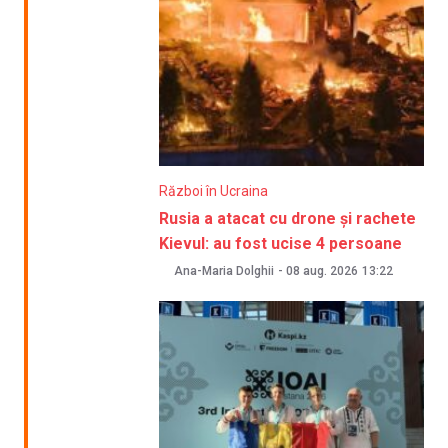
Război în Ucraina
Rusia a atacat cu drone și rachete
Kievul: au fost ucise 4 persoane
Ana-Maria Dolghii
-
08 aug. 2026
13:22