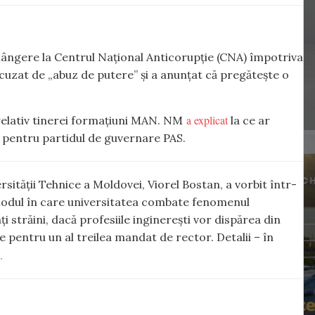
lângere la Centrul Național Anticorupție (CNA) împotriva
 acuzat de „abuz de putere” și a anunțat că pregătește o
a explicat
 relativ tinerei formațiuni MAN. NM
la ce ar
ă pentru partidul de guvernare PAS.
sității Tehnice a Moldovei, Viorel Bostan, a vorbit într-
modul în care universitatea combate fenomenul
străini, dacă profesiile inginerești vor dispărea din
ze pentru un al treilea mandat de rector. Detalii – în
.