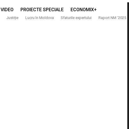
VIDEO
PROIECTE SPECIALE
ECONOMIX+
Justiție
Lucru în Moldova
Sfaturile expertului
Raport NM ‘2025