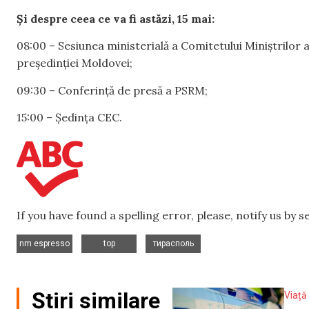
Și despre ceea ce va fi astăzi,
15 mai:
08:00 – Sesiunea ministerială a Comitetului Miniștrilor 
președinției Moldovei;
09:30 – Conferință de presă a PSRM;
15:00 – Ședința CEC.
If you have found a spelling error, please, notify us by 
,
,
nm espresso
top
тирасполь
Știri similare
Viață