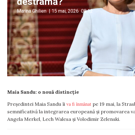
destramă?
Marina Ghilien
|
15 mai, 2026
08:12
Maia Sandu: o nouă distincție
va fi înmânat
Președintei Maia Sandu îi
pe 19 mai, la Stra
semnificativă la integrarea europeană și promovarea valo
Angela Merkel, Lech Walesa și Volodimir Zelenski.