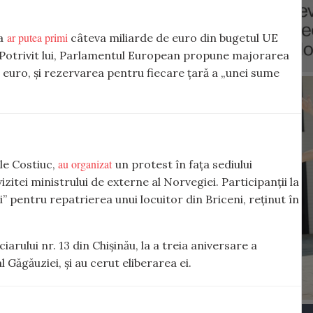
ar putea primi
a
câteva miliarde de euro din bugetul UE
 Potrivit lui, Parlamentul European propune majorarea
e euro, și rezervarea pentru fiecare țară a „unei sume
au organizat
le Costiuc,
un protest în fața sediului
izitei ministrului de externe al Norvegiei. Participanții la
” pentru repatrierea unui locuitor din Briceni, reținut în
iarului nr. 13 din Chișinău, la a treia aniversare a
l Găgăuziei, și au cerut eliberarea ei.