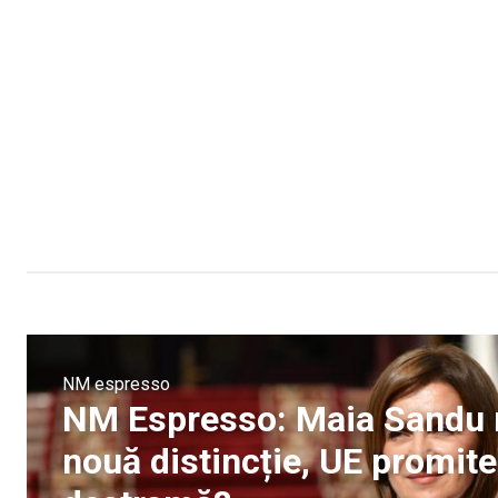
NM espresso
NM Espresso: Maia Sandu 
nouă distincție, UE promit