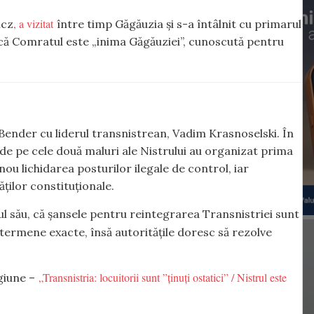
, a vizitat
icz
între timp Găgăuzia și s-a întâlnit cu primarul
că Comratul este „inima Găgăuziei”, cunoscută pentru
Bender cu liderul transnistrean, Vadim Krasnoselski. În
u de pe cele două maluri ale Nistrului au organizat prima
 nou lichidarea posturilor ilegale de control, iar
ăților constituționale.
l său, că șansele pentru reintegrarea Transnistriei sunt
 termene exacte, însă autoritățile doresc să rezolve
„Transnistria: locuitorii sunt ”ținuți ostatici” / Nistrul este
giune –