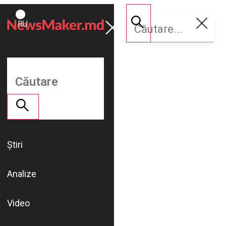
ROMÂNĂ
Susține
RU
NM
Știri
Analize
Video