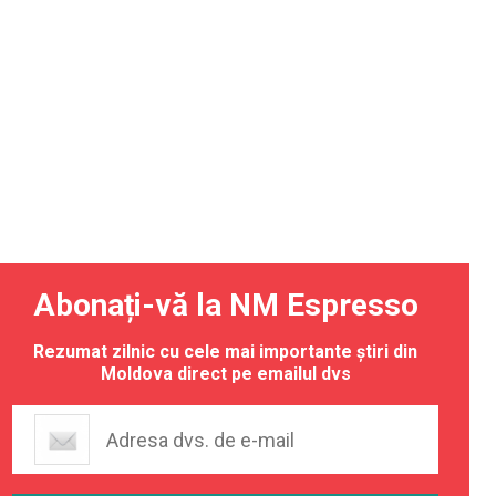
Abonați-vă la NM Espresso
Rezumat zilnic cu cele mai importante știri din
Moldova direct pe emailul dvs