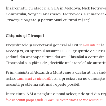
Însărcinatul cu afaceri al SUA în Moldova, Nick Pietrow
Comratului, Serghei Anastasov. Pietrowicz a remarcat 
„tradițiile bogate și patrimoniul cultural măreț”.
Chișinău și Tiraspol
s-au întâlnit
Președintele și secretarul general al OSCE
la 
aceeași zi, cu sprijinul misiunii OSCE, grupurile de lucr
ședință din aproape ultimii doi ani. Chișinăul a cerut din
Tiraspolul s-a plâns de „deciziile unilaterale” ale autorit
Prim-ministrul Alexandru Munteanu a declarat, la rându
„mai mari ca niciodată”
astăzi
. El a precizat că nu cunoaște
această problemă cât mai repede posibil.
Între timp, NM a pregătit o nouă selecție de știri din re
folosit pentru propagandă / Gazul și electricitatea se vor scumpi?”.