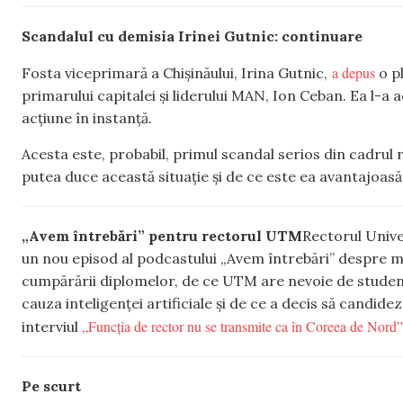
Scandalul cu demisia Irinei Gutnic: continuare
a depus
Fosta viceprimară a Chișinăului, Irina Gutnic,
o p
primarului capitalei și liderului MAN, Ion Ceban. Ea l-a
acțiune în instanță.
Acesta este, probabil, primul scandal serios din cadrul
putea duce această situație și de ce este ea avantajoas
„Avem întrebări” pentru rectorul UTM
Rectorul Univer
un nou episod al podcastului „Avem întrebări” despre 
cumpărării diplomelor, de ce UTM are nevoie de studenți 
cauza inteligenței artificiale și de ce a decis să candide
„Funcția de rector nu se transmite ca în Coreea de Nord”
interviul
Pe scurt