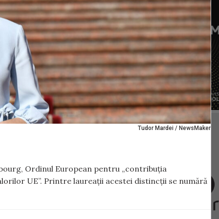
Tudor Mardei / NewsMaker
sbourg, Ordinul European pentru „contribuția
rilor UE”. Printre laureații acestei distincții se numără