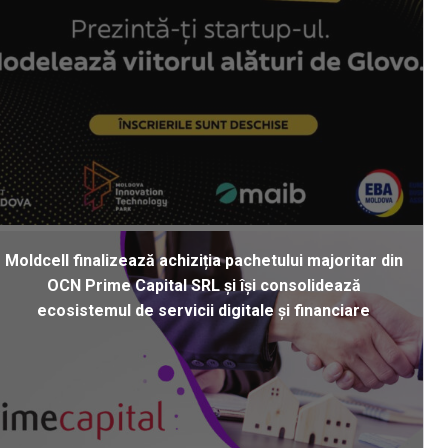
Moldcell finalizează achiziția pachetului majoritar din
OCN Prime Capital SRL și își consolidează
ecosistemul de servicii digitale și financiare