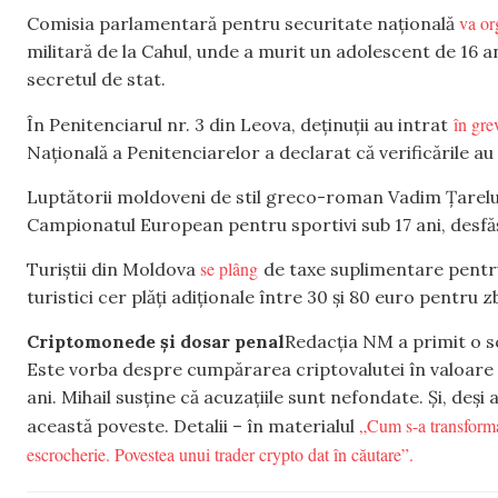
va or
Comisia parlamentară pentru securitate națională
militară de la Cahul, unde a murit un adolescent de 16 a
secretul de stat.
în gre
În Penitenciarul nr. 3 din Leova, deținuții au intrat
Națională a Penitenciarelor a declarat că verificările a
Luptătorii moldoveni de stil greco-roman Vadim Țarel
Campionatul European pentru sportivi sub 17 ani, desfăș
se plâng
Turiștii din Moldova
de taxe suplimentare pentru 
turistici cer plăți adiționale între 30 și 80 euro pentru 
Criptomonede și dosar penal
Redacția NM a primit o s
Este vorba despre cumpărarea criptovalutei în valoare de
ani. Mihail susține că acuzațiile sunt nefondate. Și, deși
„Cum s-a transforma
această poveste. Detalii – în materialul
escrocherie. Povestea unui trader crypto dat în căutare”.