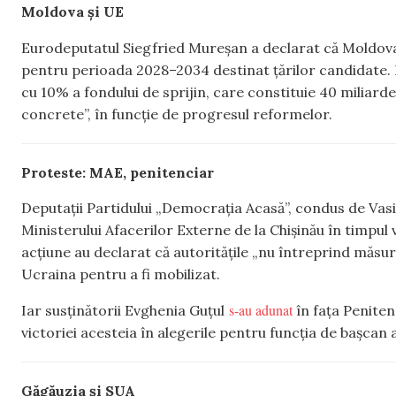
Moldova și UE
Eurodeputatul Siegfried Mureșan a declarat că Moldov
pentru perioada 2028–2034 destinat țărilor candidate.
cu 10% a fondului de sprijin, care constituie 40 miliard
concrete”, în funcție de progresul reformelor.
Proteste: MAE, penitenciar
Deputații Partidului „Democrația Acasă”, condus de Vasi
Ministerului Afacerilor Externe de la Chișinău în timpul v
acțiune au declarat că autoritățile „nu întreprind măsuri
Ucraina pentru a fi mobilizat.
s-au adunat
Iar susținătorii Evghenia Guțul
în fața Penitenc
victoriei acesteia în alegerile pentru funcția de bașcan a
Găgăuzia și SUA