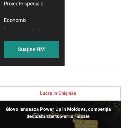
Proiecte speciale
Economix+
Subcategorii
Susține NM
Lucru în Chișinău
Glovo lansează Power Up în Moldova, competiția
dedicată startup-urilor locale