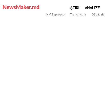
ȘTIRI
ANALIZE
NM Espresso
Transnistria
Găgăuzia