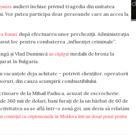
ganiza
audieri închise privind tragedia din unitatea
ni. Vor putea participa doar persoanele care au acces la
va foamei
după efectuarea unor percheziții. Administrația
u avut loc pentru combaterea „influenței criminale”.
au câștigat
ungă și Vlad Duminică
medalii de bronz la
urat în Bulgaria.
vacanțele deja achitate – potrivit clienților, operatorii
zboruri, din cauza scumpirii combustibilului.
crisoare de la Mihail Paduca, acuzat de escrocherie.
 360 mii de dolari, bani furați de la un bărbat de 60 de
 activitatea sa se află într-o zonă gri, am decis să relatăm
t comerțul cu criptomonede în Moldova într-un dosar penal pentru