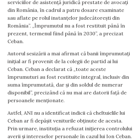
serviciilor de asistență juridică prestate de avocați
din România, în cadrul a patru dosare examinate
sau aflate pe rolul instanțelor judecătorești din
România”. „Împrumutul nu a fost restituit până în
prezent, termenul fiind până în 2030”, a precizat
Ceban.
Autorul sesizării a mai afirmat că banii împrumutați
inițial ar fi provenit de la colegii de partid ai lui
Ceban. Ceban a declarat că „toate aceste
împrumuturi au fost restituite integral, inclusiv din
suma împrumutată, dar și din soldul de numerar
disponibil”, precizând că nu mai are datorii față de
persoanele menționate.
Astfel, ANI nu a identificat indicii că cheltuielile lui
Ceban ar fi depășit veniturile obținute de acesta.
Prin urmare, instituția a refuzat inițierea controlului
averii și intereselor personale în cazul lui Ion Ceban.