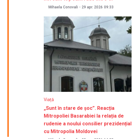
Mihaela Conovali
-
29 apr. 2026
09:33
Viață
„Sunt în stare de șoc”. Reacția
Mitropoliei Basarabiei la relația de
rudenie a noului consilier prezidențial
cu Mitropolia Moldovei