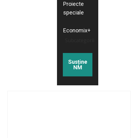
Proiecte
speciale
Economix+
Subcategorii
Susține
NM