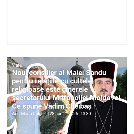
Viață
Noul consilier al Maiei Sandu
pentru relațiile cu cultele
religioase este ginerele
secretarului Mitropoliei Moldovei.
Ce spune Vadim Cheibaș
Ana-Maria Dolghii
|
28 aprilie, 2026
13:30