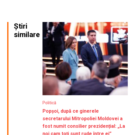
Știri
similare
Politică
Popșoi, după ce ginerele
secretarului Mitropoliei Moldovei a
fost numit consilier prezidențial: „La
noi cam toți sunt rude între ei”