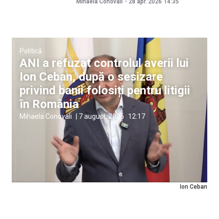
Mihaela Conovali
-
28 apr. 2026
14:35
Politică
ANI a refuzat controlul averii lui
Ion Ceban, după o sesizare
privind banii folosiți pentru litigii
în România
Mihaela Conovali
|
7 august, 2026
12:17
Ion Ceban