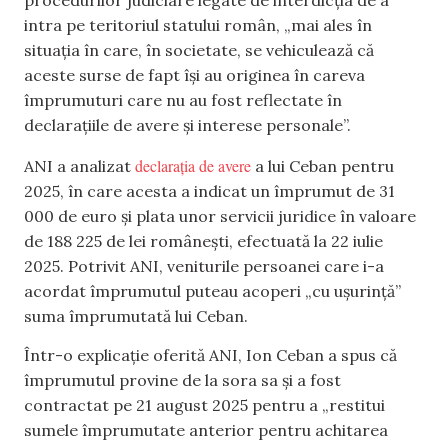
procedurilor judiciare legate de interdicția de a
intra pe teritoriul statului român, „mai ales în
situația în care, în societate, se vehiculează că
aceste surse de fapt își au originea în careva
împrumuturi care nu au fost reflectate în
declarațiile de avere și interese personale”.
declarația de avere
ANI a analizat
a lui Ceban pentru
2025, în care acesta a indicat un împrumut de 31
000 de euro și plata unor servicii juridice în valoare
de 188 225 de lei românești, efectuată la 22 iulie
2025. Potrivit ANI, veniturile persoanei care i-a
acordat împrumutul puteau acoperi „cu ușurință”
suma împrumutată lui Ceban.
Într-o explicație oferită ANI, Ion Ceban a spus că
împrumutul provine de la sora sa și a fost
contractat pe 21 august 2025 pentru a „restitui
sumele împrumutate anterior pentru achitarea