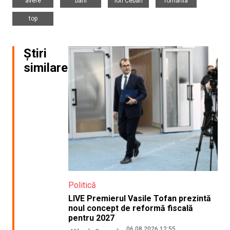
avere
bani
Ion Ceban
românia
top
Știri
similare
Politică
LIVE Premierul Vasile Tofan prezintă
noul concept de reformă fiscală
pentru 2027
06.08.2026 12:55