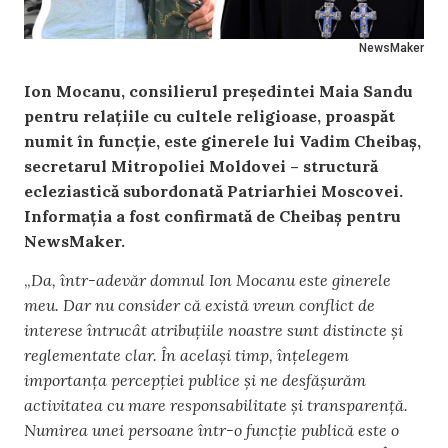
NewsMaker
Ion Mocanu, consilierul președintei Maia Sandu
pentru relațiile cu cultele religioase, proaspăt
numit în funcție, este ginerele lui Vadim Cheibaș,
secretarul Mitropoliei Moldovei – structură
ecleziastică subordonată Patriarhiei Moscovei.
Informația a fost confirmată de Cheibaș pentru
NewsMaker.
„
Da, într-adevăr domnul Ion Mocanu este ginerele
meu. Dar nu consider că există vreun conflict de
interese întrucât atribuțiile noastre sunt distincte și
reglementate clar. În același timp, înțelegem
importanța percepției publice și ne desfășurăm
activitatea cu mare responsabilitate și transparență.
Numirea unei persoane într-o funcție publică este o