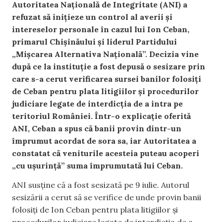
Autoritatea Națională de Integritate (ANI) a
refuzat să inițieze un control al averii și
intereselor personale în cazul lui Ion Ceban,
primarul Chișinăului și liderul Partidului
„Mişcarea Alternativa Naţională”. Decizia vine
după ce la instituție a fost depusă o sesizare prin
care s-a cerut verificarea sursei banilor folosiți
de Ceban pentru plata litigiilor și procedurilor
judiciare legate de interdicția de a intra pe
teritoriul României. Într-o explicație oferită
ANI, Ceban a spus că banii provin dintr-un
împrumut acordat de sora sa, iar Autoritatea a
constatat că veniturile acesteia puteau acoperi
„cu ușurință” suma împrumutată lui Ceban.
ANI susține că a fost sesizată pe 9 iulie. Autorul
sesizării a cerut să se verifice de unde provin banii
folosiți de Ion Ceban pentru plata litigiilor și