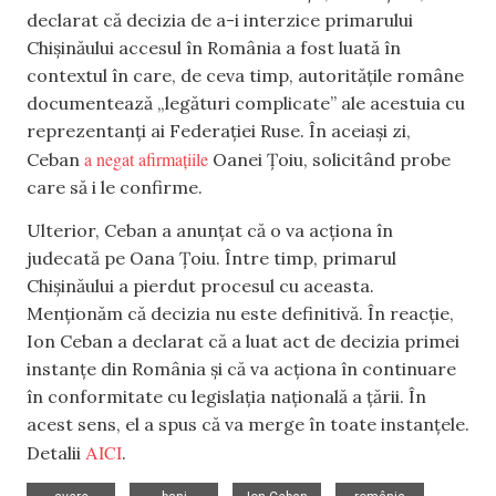
declarat că decizia de a-i interzice primarului
Chișinăului accesul în România a fost luată în
contextul în care, de ceva timp, autoritățile române
documentează „legături complicate” ale acestuia cu
reprezentanți ai Federației Ruse. În aceiași zi,
a negat afirmațiile
Ceban
Oanei Țoiu, solicitând probe
care să i le confirme.
Ulterior, Ceban a anunțat că o va acționa în
judecată pe Oana Țoiu. Între timp, primarul
Chișinăului a pierdut procesul cu aceasta.
Menționăm că decizia nu este definitivă. În reacție,
Ion Ceban a declarat că a luat act de decizia primei
instanțe din România și că va acționa în continuare
în conformitate cu legislația națională a țării. În
acest sens, el a spus că va merge în toate instanțele.
AICI
Detalii
.
,
,
,
,