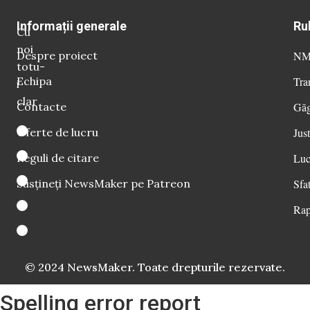
Informații generale
Ru
Cu
noi
Despre proiect
NM 
totu-
Echipa
Tra
i
clar
Contacte
Găg
Oferte de lucru
Just
Reguli de citare
Luc
Susțineți NewsMaker pe Patreon
Sfat
Rap
© 2024 NewsMaker. Toate drepturile rezervate.
Spelling error report