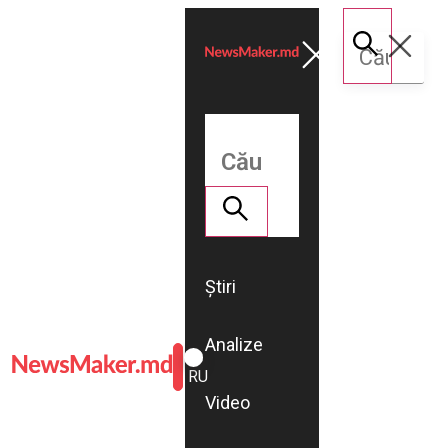
Știri
Analize
ROMÂNĂ
RU
Video