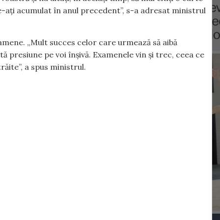
le-ați acumulat în anul precedent”, s-a adresat ministrul
xamene. „Mult succes celor care urmează să aibă
 presiune pe voi înșivă. Examenele vin și trec, ceea ce
ăite”, a spus ministrul.