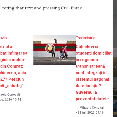
selecting that text and pressing
Ctrl+Enter
.
uzia
Transnistria
rnul a
Câți elevi și
bat înființarea
studenți domiciliați
giului moldo-
în regiunea
 din Comrat:
transnistreană
hiderea, abia
sunt integrați în
027? Perciun
sistemul național
că „sabotaj”
de educație?
Guvernul a
aela Conovali
prezentat datele
ug. 2026
15:44
Mihaela Conovali
-
31 iul. 2026
09:16