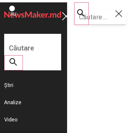
ROMÂNĂ
Susține
RU
NM
Știri
Analize
Video