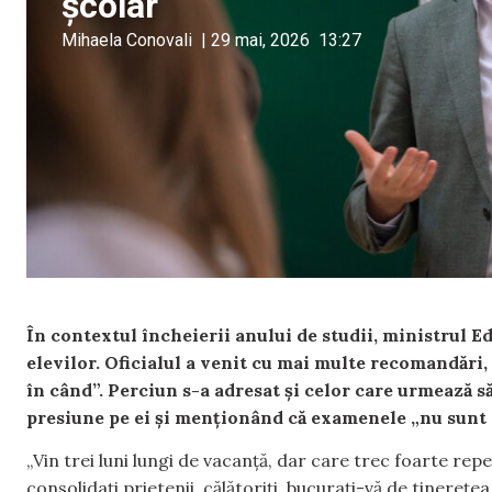
școlar
Mihaela Conovali
|
29 mai, 2026
13:27
În contextul încheierii anului de studii, ministrul Ed
elevilor. Oficialul a venit cu mai multe recomandări, 
în când”. Perciun s-a adresat și celor care urmează
presiune pe ei și menționând că examenele „nu sunt d
„Vin trei luni lungi de vacanță, dar care trec foarte repe
consolidați prietenii, călătoriți, bucurați-vă de tinerețea 