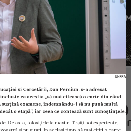
UNFPA
ucației și Cercetării, Dan Perciun, s-a adresat
inclusiv ca aceștia „să mai citească o carte din când
 să susțină examene, îndemnându-i să nu pună multă
ecât o etapă”, iar ceea ce contează sunt cunoștințele.
de. De asta, folosiți-le la maxim. Trăiți noi experiențe,
voastră și nu uitați, în același timp, să mai citiți o carte