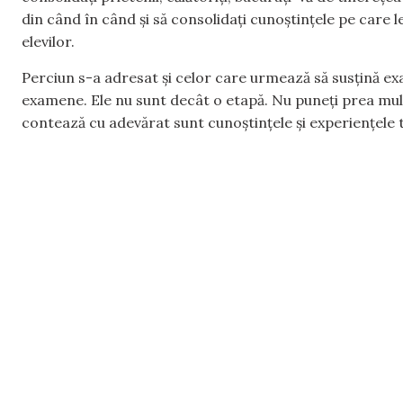
din când în când și să consolidați cunoștințele pe care 
elevilor.
Perciun s-a adresat și celor care urmează să susțină e
examene. Ele nu sunt decât o etapă. Nu puneți prea multă
contează cu adevărat sunt cunoștințele și experiențele tr