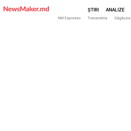
ȘTIRI
ANALIZE
NM Espresso
Transnistria
Găgăuzia