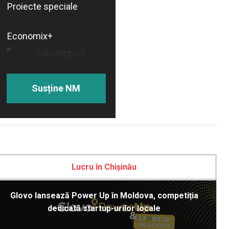
Proiecte speciale
Economix+
Subcategorii
Susține NM
Lucru în Chișinău
Glovo lansează Power Up în Moldova, competiția
dedicată startup-urilor locale