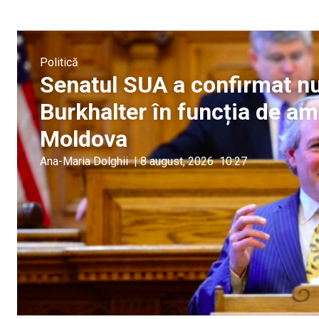
Politică
Senatul SUA a confirmat n
Burkhalter în funcția de a
Moldova
Ana-Maria Dolghii
|
8 august, 2026
10:27