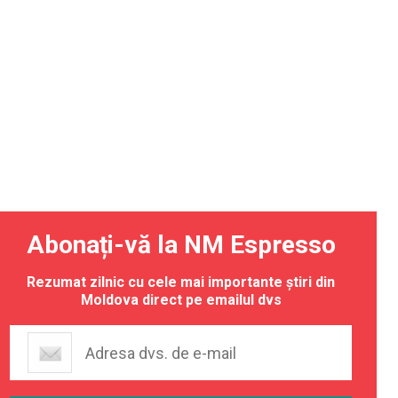
Abonați-vă la NM Espresso
Rezumat zilnic cu cele mai importante știri din
Moldova direct pe emailul dvs