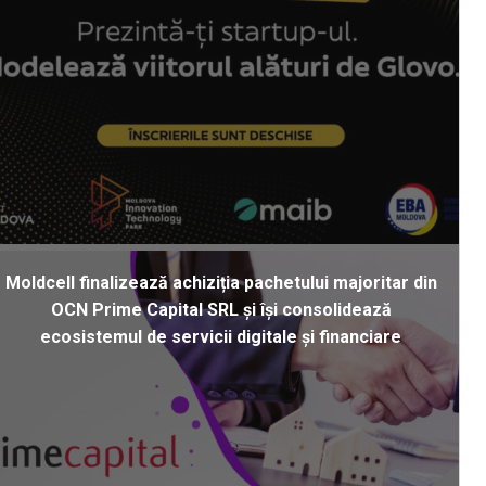
Moldcell finalizează achiziția pachetului majoritar din
OCN Prime Capital SRL și își consolidează
ecosistemul de servicii digitale și financiare