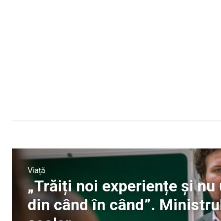
Viață
„Trăiți noi experiențe și nu 
din când în când”. Ministrul