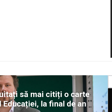
uitați să mai citiți o carte
 Educației, la final de an