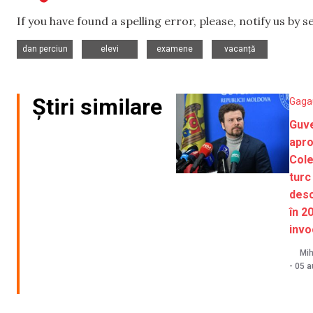
If you have found a spelling error, please, notify us by 
,
,
,
dan perciun
elevi
examene
vacanță
Știri similare
Gaga
Guve
apro
Cole
turc
desc
în 2
invo
Mih
-
05 a