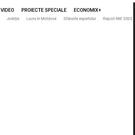
VIDEO
PROIECTE SPECIALE
ECONOMIX+
Justiție
Lucru în Moldova
Sfaturile expertului
Raport NM ‘2025