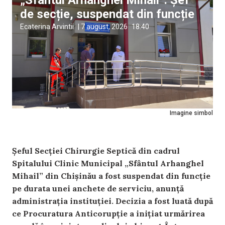
„Sfântul Arhanghel Mihail”. Șef
de secție, suspendat din funcție
Ecaterina Arvintii
|
7 august, 2026
18:40
Imagine simbol
Șeful Secției Chirurgie Septică din cadrul
Spitalului Clinic Municipal „Sfântul Arhanghel
Mihail” din Chișinău a fost suspendat din funcție
pe durata unei anchete de serviciu, anunță
administrația instituției. Decizia a fost luată după
ce Procuratura Anticorupție a inițiat urmărirea