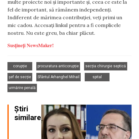
multe proiecte noi și importante și, ceea ce este la
fel de important, să rămânem independenți.
Indiferent de mărimea contribuției, veți primi un
mic cadou. Accesați linkul pentru a fi complicele
nostru. Nu este greu, ba chiar plăcut.
Susțineți NewsMaker!
,
,
,
corupție
procuratura anticorupție
secția chirurgie septică
,
,
,
șef de secție
Sfântul Arhanghel Mihail
spital
urmărire penală
Știri
similare