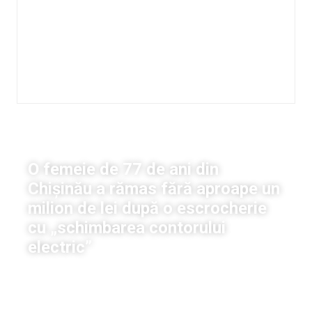
Viață
O femeie de 77 de ani din
Chișinău a rămas fără aproape un
milion de lei după o escrocherie
cu „schimbarea contorului
electric”
Dumitru Petruleac
|
6 iunie, 2026
16:00