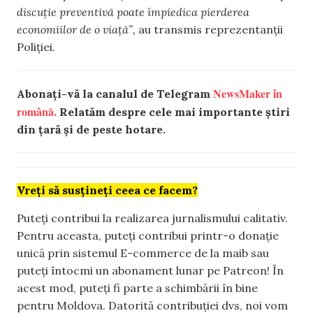
discuție preventivă poate împiedica pierderea
economiilor de o viață”,
au transmis reprezentanții
Poliției.
NewsMaker în
Abonați-vă la canalul de Telegram
română.
Relatăm despre cele mai importante știri
din țară și de peste hotare.
Vreți să susțineți ceea ce facem?
Puteți contribui la realizarea jurnalismului calitativ.
Pentru aceasta, puteți contribui printr-o donație
unică prin sistemul E-commerce de la maib sau
puteți întocmi un abonament lunar pe Patreon! În
acest mod, puteți fi parte a schimbării în bine
pentru Moldova. Datorită contribuției dvs, noi vom