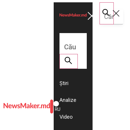
Știri
Analize
ROMÂNĂ
RU
Video