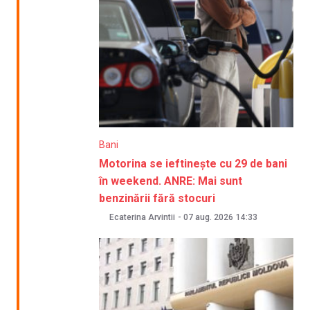
Bani
Motorina se ieftinește cu 29 de bani
în weekend. ANRE: Mai sunt
benzinării fără stocuri
Ecaterina Arvintii
-
07 aug. 2026
14:33