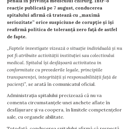
penală în privința medicului chirurg. Într-o
reacție publicată pe 7 august, conducerea
spitalului afirmă că tratează cu „maximă
seriozitate” orice suspiciune de corupție și își
reafirmă politica de toleranță zero față de astfel
de fapte.
„Faptele investigate vizează o situație individuală și nu
pot fi atribuite activității instituției sau colectivului
medical. Spitalul își desfășoară activitatea in
conformitate cu prevederile legale, principiile
transparenței, integrității și responsabilității față de
pacienți”
, se arată în comunicatul oficial.
Administrația spitalului precizează că nu va
comenta circumstanțele unei anchete aflate în
desfășurare și va coopera, în limitele competențelor
sale, cu organele abilitate.
Totodată, conducerea spitalului afirmă că respectă