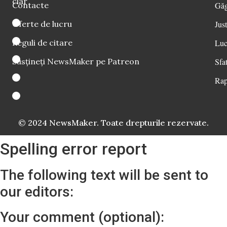
clar
Contacte
Găg
Oferte de lucru
Just
Reguli de citare
Luc
Susțineți NewsMaker pe Patreon
Sfat
Rap
© 2024 NewsMaker. Toate drepturile rezervate.
Spelling error report
The following text will be sent to
our editors:
Your comment (optional):