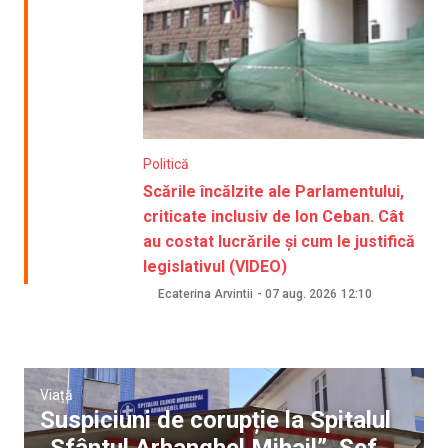
Politică
Scările încălzite ale Parlamentului,
criticate inclusiv de Ion Ceban. Cât
au costat lucrările și cum le justifică
legislativul (VIDEO)
Ecaterina Arvintii
-
07 aug. 2026
12:10
Viață
Suspiciuni de corupție la Spitalul