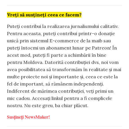
Vreți să susțineți ceea ce facem?
Puteți contribui la realizarea jurnalismului calitativ.
Pentru aceasta, puteți contribui printr-o donație
unică prin sistemul E-commerce de la maib sau
puteți întocmi un abonament lunar pe Patreon! În
acest mod, puteți fi parte a schimbării în bine
pentru Moldova. Datorită contribuției dvs, noi vom
avea posibilitatea să transformăm în realitate și mai
multe proiecte noi și importante și, ceea ce este la
fel de important, să rămânem independenți.
Indiferent de mărimea contribuției, veți primi un
mic cadou. Accesați linkul pentru a fi complicele
nostru. Nu este greu, ba chiar plăcut.
Susțineți NewsMaker!