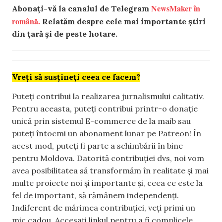
NewsMaker în
Abonați-vă la canalul de Telegram
română.
Relatăm despre cele mai importante știri
din țară și de peste hotare.
Vreți să susțineți ceea ce facem?
Puteți contribui la realizarea jurnalismului calitativ.
Pentru aceasta, puteți contribui printr-o donație
unică prin sistemul E-commerce de la maib sau
puteți întocmi un abonament lunar pe Patreon! În
acest mod, puteți fi parte a schimbării în bine
pentru Moldova. Datorită contribuției dvs, noi vom
avea posibilitatea să transformăm în realitate și mai
multe proiecte noi și importante și, ceea ce este la
fel de important, să rămânem independenți.
Indiferent de mărimea contribuției, veți primi un
mic cadou. Accesați linkul pentru a fi complicele