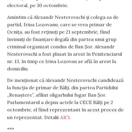
electoral, pe 30 octombrie.
Amintim că Alexandr Nesterovschi și colega sa de
partid, Irina Lozovanu, care se vrea primar de
Ocnița, au fost reținuți pe 21 septembrie, fiind
învinuiți de finanțare ilegală din partea unui grup
criminal organizat condus de Ilan Șor. Alexandr
Nesterovschi a fost plasat în arest în Penitenciarul
nr. 13, în timp ce Irina Lozovan se află în arest la
domiciliu.
De menționat că Alexandr Nesterovschi candidează
la funcția de primar de Bălți, din partea Partidului
„Renaștere”, afiliat oligarhului fugar Ilan Șor.
Parlamentarul a depus actele la CECE Bălți pe 2
octombrie, el fiind reprezentant în acest proces de
AICI
un reprezentat. Detalii
.
***