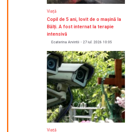
Viață
Copil de 5 ani, lovit de o mașină la
Bălți. A fost internat la terapie
intensivă
Ecaterina Arvintii
-
27 iul. 2026
10:05
Viață