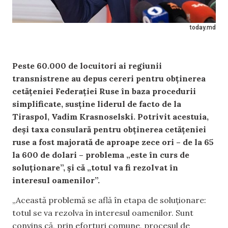
today.md
Peste 60.000 de locuitori ai regiunii
transnistrene au depus cereri pentru obținerea
cetățeniei Federației Ruse în baza procedurii
simplificate, susține liderul de facto de la
Tiraspol, Vadim Krasnoselski. Potrivit acestuia,
deși taxa consulară pentru obținerea cetățeniei
ruse a fost majorată de aproape zece ori – de la 65
la 600 de dolari – problema „este în curs de
soluționare”, și că „totul va fi rezolvat în
interesul oamenilor”.
„Această problemă se află în etapa de soluționare:
totul se va rezolva în interesul oamenilor. Sunt
convins că, prin eforturi comune, procesul de