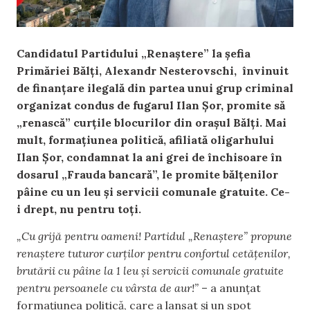
Candidatul Partidului „Renaștere” la șefia
Primăriei Bălți, Alexandr Nesterovschi, învinuit
de finanțare ilegală din partea unui grup criminal
organizat condus de fugarul Ilan Șor, promite să
„renască” curțile blocurilor din orașul Bălți. Mai
mult, formațiunea politică, afiliată oligarhului
Ilan Șor, condamnat la ani grei de închisoare în
dosarul „Frauda bancară”, le promite bălțenilor
pâine cu un leu și servicii comunale gratuite. Ce-
i drept, nu pentru toți.
„Cu grijă pentru oameni! Partidul „Renaștere” propune
renaștere tuturor curților pentru confortul cetățenilor,
brutării cu pâine la 1 leu și servicii comunale gratuite
pentru persoanele cu vârsta de aur!”
– a anunțat
formațiunea politică, care a lansat și un spot