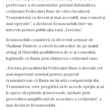
perfectare a documentelor privind dobândirea
cetățeniei Federației Ruse de către locuitorii
Transnistriei va deveni și mai accesibil, mai comod și
mai operativ”, a declarat Krasnoselski într-un
interviu pentru publicația rusă „Izvestia”.
Krasnoselski consideră că decretul semnat de
Vladimir Putin le-a oferit locuitorilor de pe malul
stâng al Nistrului posibilitatea de a-și consolida
legăturile cu Rusia prin obținerea cetățeniei ruse.
„Decizia președintelui Federației Ruse a devenit cel
mai important semnal pentru poporul
transnistrean că Rusia nu își uită compatrioții din
Transnistria, este pregătită să le acorde sprijin și să
le apere drepturile și interesele, inclusiv prin
procedura simplificată de acordare a cetățeniei”, a
mai declarat Krasnoselski.