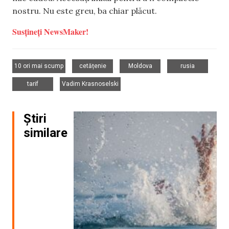
nostru. Nu este greu, ba chiar plăcut.
Susțineți NewsMaker!
,
,
,
,
10 ori mai scump
cetățenie
Moldova
rusia
,
tarif
Vadim Krasnoselski
Știri
similare