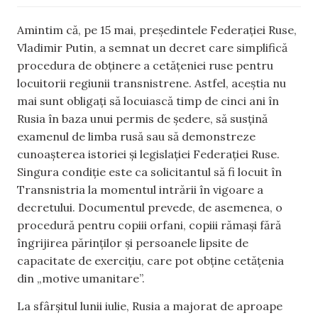
Amintim că, pe 15 mai, președintele Federației Ruse,
Vladimir Putin, a semnat un decret care simplifică
procedura de obținere a cetățeniei ruse pentru
locuitorii regiunii transnistrene. Astfel, aceștia nu
mai sunt obligați să locuiască timp de cinci ani în
Rusia în baza unui permis de ședere, să susțină
examenul de limba rusă sau să demonstreze
cunoașterea istoriei și legislației Federației Ruse.
Singura condiție este ca solicitantul să fi locuit în
Transnistria la momentul intrării în vigoare a
decretului. Documentul prevede, de asemenea, o
procedură pentru copiii orfani, copiii rămași fără
îngrijirea părinților și persoanele lipsite de
capacitate de exercițiu, care pot obține cetățenia
din „motive umanitare”.
La sfârșitul lunii iulie, Rusia a majorat de aproape