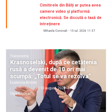
Cimitirele din Bălți ar putea avea
camere video și platformă
electronică. Se discută o taxă de
întreținere
Mihaela Conovali
-
15 iul. 2026
11:37
Transnistria
Krasnoselski, după ce cetățenia
rusă a devenit de 10 ori mai
scumpă: „Totul se va rezolva”
Ecaterina Arvintii
,
|
10 august, 2026
14:37
Olga Gorceac