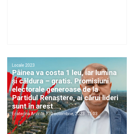
Locale 2023
Pâinea va costa 1 leu, iar lumina
și căldura – gratis. Promisiuni
electorale generoase de la
Partidul Renaștere, ai cărui lideri
sunt în arest
Ecaterina Arvintii
|
30 octombrie, 2023
15:03