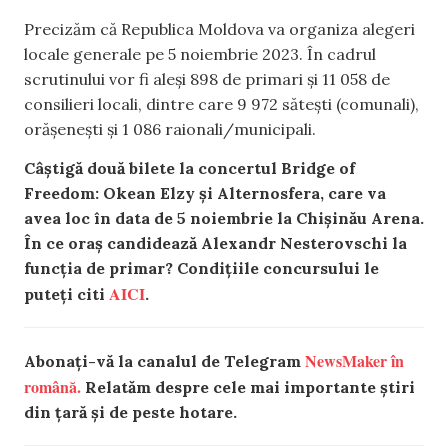
Precizăm că Republica Moldova va organiza alegeri
locale generale pe 5 noiembrie 2023. În cadrul
scrutinului vor fi aleși 898 de primari și 11 058 de
consilieri locali, dintre care 9 972 sătești (comunali),
orășenești și 1 086 raionali/municipali.
Câștigă două bilete la concertul Bridge of
Freedom: Okean Elzy și Alternosfera, care va
avea loc în data de 5 noiembrie la Chișinău Arena.
În ce oraș candidează Alexandr Nesterovschi la
funcția de primar? Condițiile concursului le
AICI
puteți citi
.
NewsMaker în
Abonați-vă la canalul de Telegram
română.
Relatăm despre cele mai importante știri
din țară și de peste hotare.