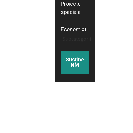
Proiecte
speciale
Economix+
Subcategorii
Susține
NM