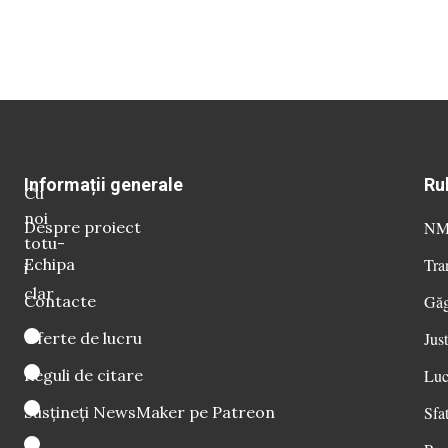
Informații generale
Ru
Cu
noi
Despre proiect
NM 
totu-
Echipa
Tra
i
clar
Contacte
Găg
Oferte de lucru
Just
Reguli de citare
Luc
Susțineți NewsMaker pe Patreon
Sfat