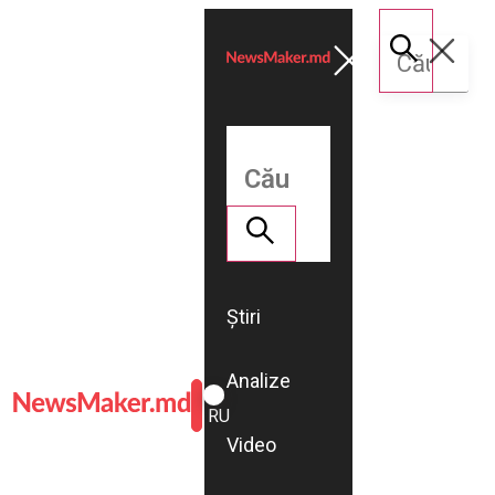
Știri
Analize
ROMÂNĂ
RU
Video