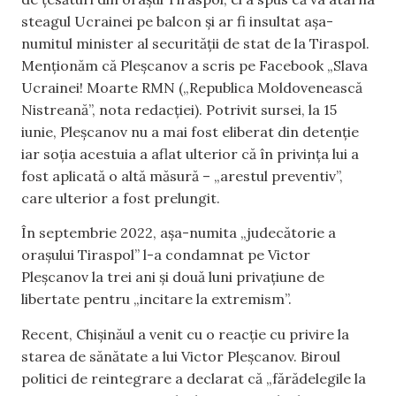
steagul Ucrainei pe balcon și ar fi insultat așa-
numitul minister al securității de stat de la Tiraspol.
Menționăm că Pleșcanov a scris pe Facebook „Slava
Ucrainei! Moarte RMN („Republica Moldovenească
Nistreană”, nota redacției). Potrivit sursei, la 15
iunie, Pleșcanov nu a mai fost eliberat din detenție
iar soția acestuia a aflat ulterior că în privința lui a
fost aplicată o altă măsură – „arestul preventiv”,
care ulterior a fost prelungit.
În septembrie 2022, așa-numita „judecătorie a
orașului Tiraspol” l-a condamnat pe Victor
Pleșcanov la trei ani și două luni privațiune de
libertate pentru „incitare la extremism”.
Recent, Chișinăul a venit cu o reacție cu privire la
starea de sănătate a lui Victor Pleșcanov. Biroul
politici de reintegrare a declarat că „fărădelegile la