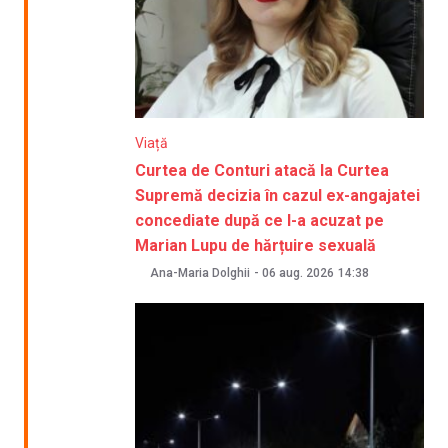
Viață
Curtea de Conturi atacă la Curtea
Supremă decizia în cazul ex-angajatei
concediate după ce l-a acuzat pe
Marian Lupu de hărțuire sexuală
Ana-Maria Dolghii
-
06 aug. 2026
14:38