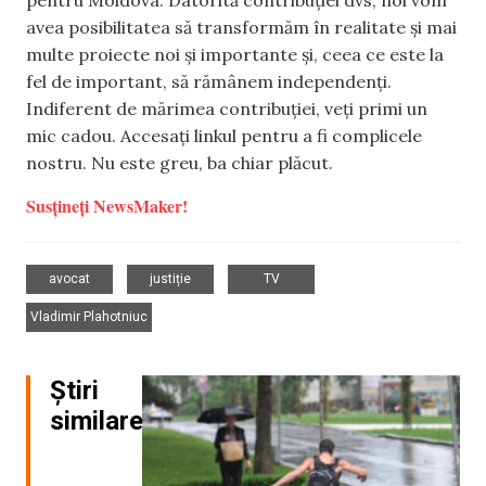
pentru Moldova. Datorită contribuției dvs, noi vom
avea posibilitatea să transformăm în realitate și mai
multe proiecte noi și importante și, ceea ce este la
fel de important, să rămânem independenți.
Indiferent de mărimea contribuției, veți primi un
mic cadou. Accesați linkul pentru a fi complicele
nostru. Nu este greu, ba chiar plăcut.
Susțineți NewsMaker!
,
,
,
avocat
justiție
TV
Vladimir Plahotniuc
Știri
similare