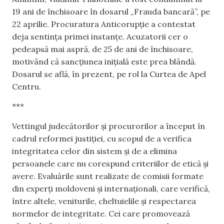
19 ani de închisoare în dosarul „Frauda bancară”, pe
22 aprilie. Procuratura Anticorupție a contestat
deja sentința primei instanțe. Acuzatorii cer o
pedeapsă mai aspră, de 25 de ani de închisoare,
motivând că sancțiunea inițială este prea blândă.
Dosarul se află, în prezent, pe rol la Curtea de Apel
Centru.
***
Vettingul judecătorilor și procurorilor a început în
cadrul reformei justiției, cu scopul de a verifica
integritatea celor din sistem și de a elimina
persoanele care nu corespund criteriilor de etică și
avere. Evaluările sunt realizate de comisii formate
din experți moldoveni și internaționali, care verifică,
între altele, veniturile, cheltuielile și respectarea
normelor de integritate. Cei care promovează