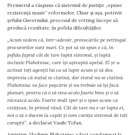
Premierul a răspuns că sistemul de justiție „opune
rezistență masiv” reformelor. Chiar și așa, potrivit
șefului Guvernului, procesul de vetting începe să
producă rezultate, în pofida dificultăților.
„Acum vedem că, într-adevăr, provocările pe vettingul
procurorilor sunt mari. Ce pot să vă spun e că, în
pofida faptul cât de tare luptă sistemul, și luptă
inclusiv Plahotniuc, care își așteaptă apelul. El și-a
activat toți agenții lui ca să lupte acum și să dea
impresia că statul se clatină, dar statul nu se clatină.
Plahotniuc va face pușcărie și nu trebuie să își facă
planuri, pentru că o să stea acolo foarte bine și o să
răcească acolo. Foarte mult sper și o spun acum ca
cetățean, în primul rând. Cât de tare nu s-ar lupta ei,
noi o să o ducem la capăt și vom curăța sistemul de toți
corupții”
, a declarat Vasile Tofan.
Amintim, Vladimir Plahotniuc a fost condamnat la