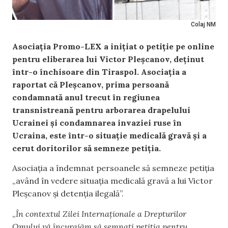
Colaj NM
Asociația Promo-LEX a inițiat o petiție pe online
pentru eliberarea lui Victor Pleșcanov, deținut
într-o închisoare din Tiraspol. Asociația a
raportat că Pleșcanov, prima persoană
condamnată anul trecut în regiunea
transnistreană pentru arborarea drapelului
Ucrainei și condamnarea invaziei ruse în
Ucraina, este într-o situație medicală gravă și a
cerut doritorilor să semneze petiția.
Asociația a îndemnat persoanele să semneze petiția
„având în vedere situația medicală gravă a lui Victor
Pleșcanov și detenția ilegală”.
„
În contextul Zilei Internaționale a Drepturilor
Omului vă încurajăm să semnați petiția pentru