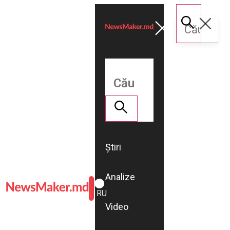
Știri
Analize
ROMÂNĂ
RU
Video