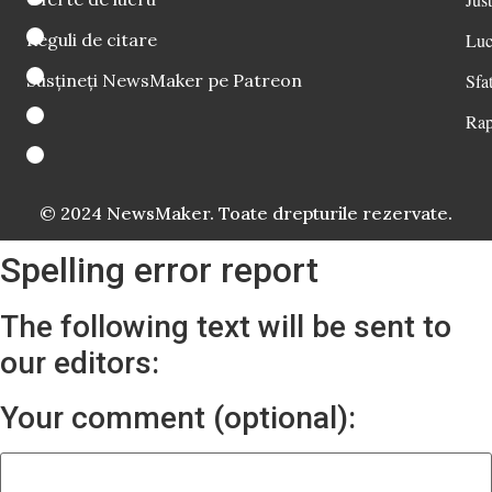
Reguli de citare
Luc
Susțineți NewsMaker pe Patreon
Sfat
Rap
© 2024 NewsMaker. Toate drepturile rezervate.
Spelling error report
The following text will be sent to
our editors:
Your comment (optional):