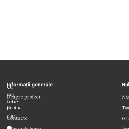
Informații generale
Ru
Cu
noi
Despre proiect
NM 
totu-
Echipa
Tra
i
clar
Contacte
Găg
Oferte de lucru
Just