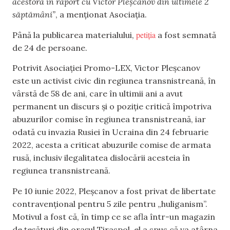
acestora în raport cu Victor Pleșcanov din ultimele 2
săptămâni”
, a menționat Asociația.
petiția
Până la publicarea materialului,
a fost semnată
de 24 de persoane.
Potrivit Asociației Promo-LEX, Victor Pleșcanov
este un activist civic din regiunea transnistreană, în
vârstă de 58 de ani, care în ultimii ani a avut
permanent un discurs și o poziție critică împotriva
abuzurilor comise în regiunea transnistreană, iar
odată cu invazia Rusiei în Ucraina din 24 februarie
2022, acesta a criticat abuzurile comise de armata
rusă, inclusiv ilegalitatea dislocării acesteia în
regiunea transnistreană.
Pe 10 iunie 2022, Pleșcanov a fost privat de libertate
contravențional pentru 5 zile pentru „huliganism”.
Motivul a fost că, în timp ce se afla într-un magazin
de țesături din orașul Tiraspol, el a spus că va atârna