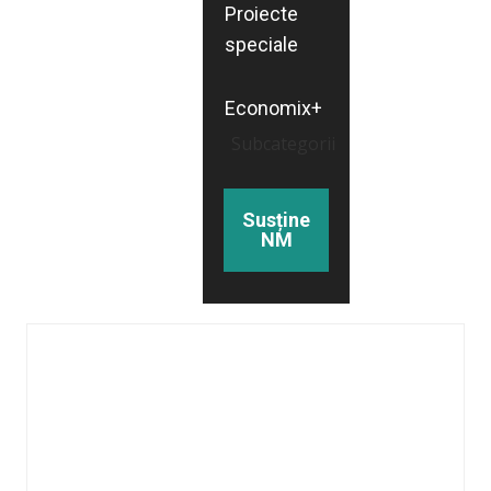
Proiecte
speciale
Economix+
Subcategorii
Susține
NM