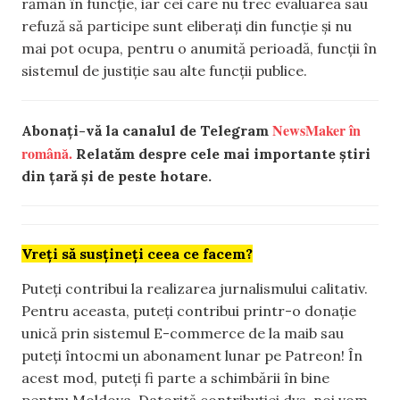
rămân în funcție, iar cei care nu trec evaluarea sau
refuză să participe sunt eliberați din funcție și nu
mai pot ocupa, pentru o anumită perioadă, funcții în
sistemul de justiție sau alte funcții publice.
NewsMaker în
Abonați-vă la canalul de Telegram
română.
Relatăm despre cele mai importante știri
din țară și de peste hotare.
Vreți să susțineți ceea ce facem?
Puteți contribui la realizarea jurnalismului calitativ.
Pentru aceasta, puteți contribui printr-o donație
unică prin sistemul E-commerce de la maib sau
puteți întocmi un abonament lunar pe Patreon! În
acest mod, puteți fi parte a schimbării în bine