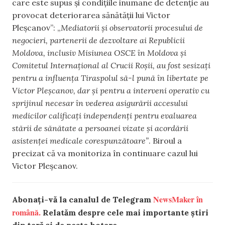
care este supus și condițiile inumane de detenție au
provocat deteriorarea sănătății lui Victor
Pleșcanov”: „
Mediatorii și observatorii procesului de
negocieri, partenerii de dezvoltare ai Republicii
Moldova, inclusiv Misiunea OSCE în Moldova și
Comitetul Internațional al Crucii Roșii, au fost sesizați
pentru a influența Tiraspolul să-l pună în libertate pe
Victor Pleșcanov, dar și pentru a interveni operativ cu
sprijinul necesar în vederea asigurării accesului
medicilor calificați independenți pentru evaluarea
stării de sănătate a persoanei vizate și acordării
asistenței medicale corespunzătoare”
. Biroul a
precizat că va monitoriza în continuare cazul lui
Victor Pleșcanov.
NewsMaker în
Abonați-vă la canalul de Telegram
română.
Relatăm despre cele mai importante știri
din țară și de peste hotare.