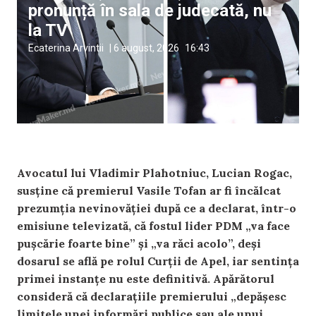
pronunță în sala de judecată, nu
la TV
Ecaterina Arvintii
|
6 august, 2026
16:43
Avocatul lui Vladimir Plahotniuc, Lucian Rogac,
susține că premierul Vasile Tofan ar fi încălcat
prezumția nevinovăției după ce a declarat, într-o
emisiune televizată, că fostul lider PDM „va face
pușcărie foarte bine” și „va răci acolo”, deși
dosarul se află pe rolul Curții de Apel, iar sentința
primei instanțe nu este definitivă. Apărătorul
consideră că declarațiile premierului „depășesc
limitele unei informări publice sau ale unui