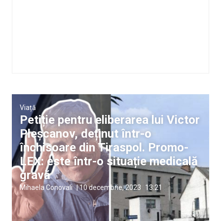
Viață
Petiție pentru eliberarea lui Victor
Pleșcanov, deținut într-o
închisoare din Tiraspol. Promo-
LEX: este într-o situație medicală
gravă
Mihaela Conovali
|
10 decembrie, 2023
13:21