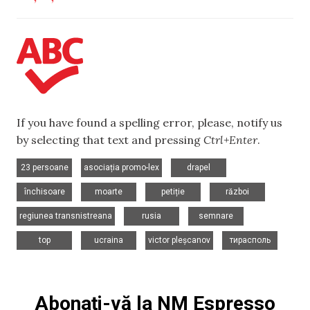
If you have found a spelling error, please, notify us
by selecting that text and pressing
Ctrl+Enter
.
,
,
,
23 persoane
asociația promo-lex
drapel
,
,
,
,
închisoare
moarte
petiție
război
,
,
,
regiunea transnistreana
rusia
semnare
,
,
,
top
ucraina
victor pleșcanov
тирасполь
Abonați-vă la NM Espresso