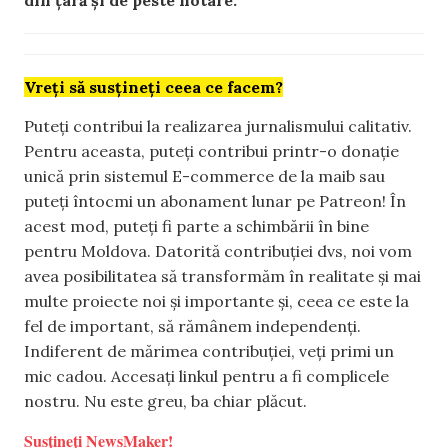
Vreți să susțineți ceea ce facem?
Puteți contribui la realizarea jurnalismului calitativ.
Pentru aceasta, puteți contribui printr-o donație
unică prin sistemul E-commerce de la maib sau
puteți întocmi un abonament lunar pe Patreon! În
acest mod, puteți fi parte a schimbării în bine
pentru Moldova. Datorită contribuției dvs, noi vom
avea posibilitatea să transformăm în realitate și mai
multe proiecte noi și importante și, ceea ce este la
fel de important, să rămânem independenți.
Indiferent de mărimea contribuției, veți primi un
mic cadou. Accesați linkul pentru a fi complicele
nostru. Nu este greu, ba chiar plăcut.
Susțineți NewsMaker!