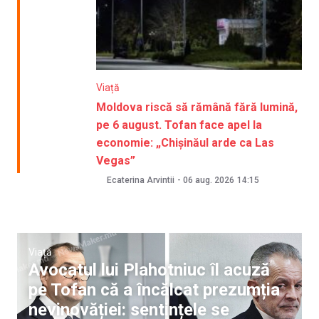
Viață
Moldova riscă să rămână fără lumină,
pe 6 august. Tofan face apel la
economie: „Chișinăul arde ca Las
Vegas”
Ecaterina Arvintii
-
06 aug. 2026
14:15
Viață
Avocatul lui Plahotniuc îl acuză
pe Tofan că a încălcat prezumția
nevinovăției: sentințele se