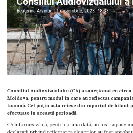
Consiliul Audiovizualului a
Ecaterina Arvintii
|
1 decembrie, 2023
18:33
Consiliul Audiovizualului (CA) a sancționat cu circa 
Moldova, pentru modul în care au reflectat campania 
toamnă. Cel puțin asta reiese din raportul de bilanț
efectuate în această perioadă.
CA informează că, pentru prima dată, au fost supuse moni
declarații privind reflectarea alegerilor au fost aproba