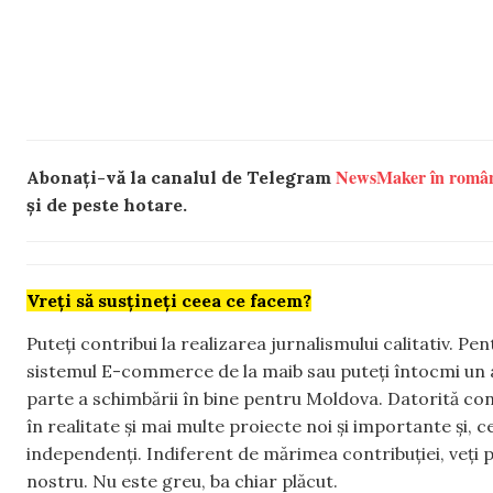
NewsMaker în româ
Abonați-vă la canalul de Telegram
și de peste hotare.
Vreți să susțineți ceea ce facem?
Puteți contribui la realizarea jurnalismului calitativ. Pe
sistemul E-commerce de la maib sau puteți întocmi un 
parte a schimbării în bine pentru Moldova. Datorită con
în realitate și mai multe proiecte noi și importante și,
independenți. Indiferent de mărimea contribuției, veți p
nostru. Nu este greu, ba chiar plăcut.