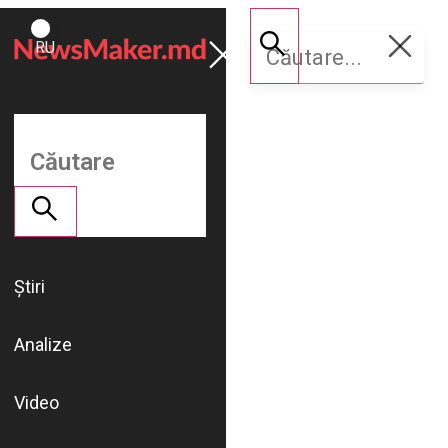
ROMÂNĂ
Susține
RU
NM
Știri
Analize
Video