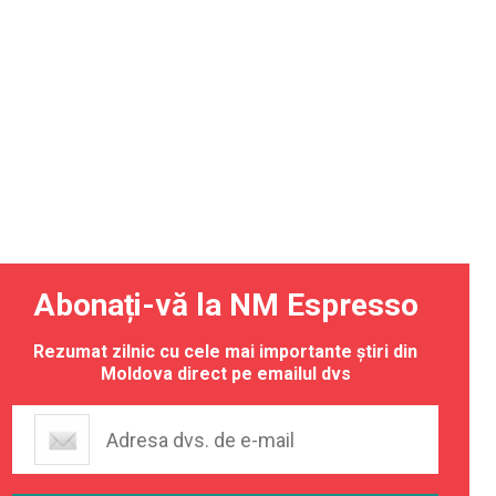
Abonați-vă la NM Espresso
Rezumat zilnic cu cele mai importante știri din
Moldova direct pe emailul dvs