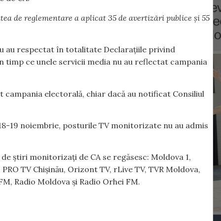
tea de reglementare a aplicat 35 de avertizări publice și 55
nu au respectat în totalitate Declarațiile privind
în timp ce unele servicii media nu au reflectat campania
t campania electorală, chiar dacă au notificat Consiliul
 și 18-19 noiembrie, posturile TV monitorizate nu au admis
u de știri monitorizați de CA se regăsesc: Moldova 1,
4, PRO TV Chișinău, Orizont TV, rLive TV, TVR Moldova,
 FM, Radio Moldova și Radio Orhei FM.