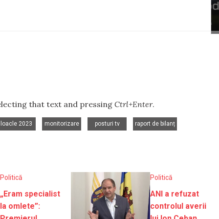
selecting that text and pressing
Ctrl+Enter
.
,
,
,
,
loacle 2023
monitorizare
posturi tv
raport de bilanț
Politică
Politică
„Eram specialist
ANI a refuzat
la omlete”:
controlul averii
Premierul
lui Ion Ceban,