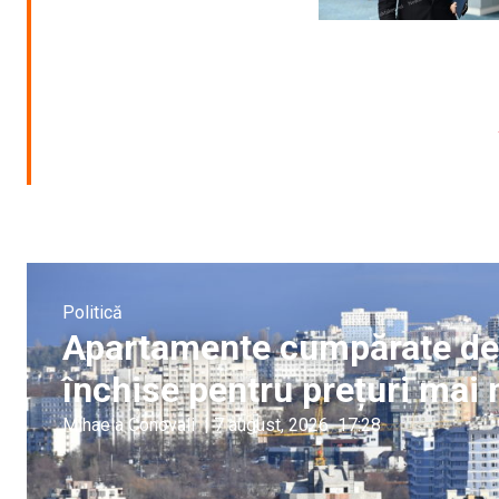
Politică
Apartamente cumpărate de a
închise pentru prețuri mai 
Mihaela Conovali
|
7 august, 2026
17:28