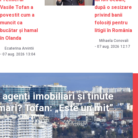
Vasile Tofan a
după o sesizare
povestit cum a
privind banii
muncit ca
folosiți pentru
bucătar și hamal
litigii în România
în Olanda
Mihaela Conovali
-
07 aug. 2026
12:17
Ecaterina Arvintii
-
07 aug. 2026
13:04
genți imobiliari și ținute
mari? Tofan: „Este un mit”