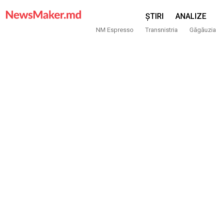
ȘTIRI
ANALIZE
NM Espresso
Transnistria
Găgăuzia