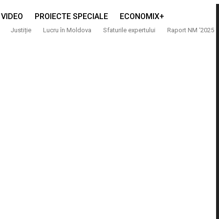
VIDEO
PROIECTE SPECIALE
ECONOMIX+
Justiție
Lucru în Moldova
Sfaturile expertului
Raport NM ‘2025