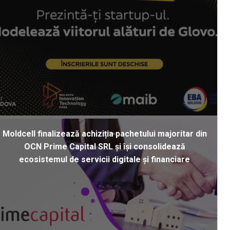
Moldcell finalizează achiziția pachetului majoritar din
OCN Prime Capital SRL și își consolidează
ecosistemul de servicii digitale și financiare