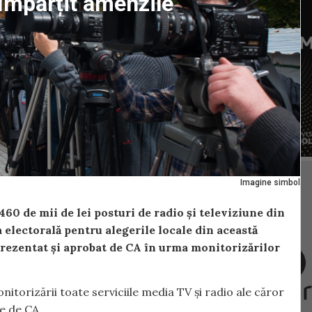
 împărțit amenzile
Imagine simbol
460 de mii de lei posturi de radio și televiziune din
electorală pentru alegerile locale din această
 prezentat și aprobat de CA în urma monitorizărilor
torizării toate serviciile media TV și radio ale căror
te de CA.