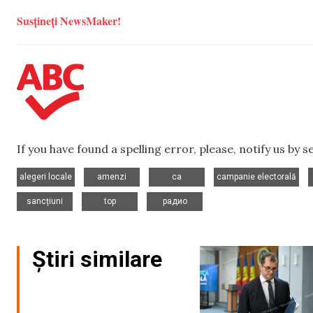
Susțineți NewsMaker!
If you have found a spelling error, please, notify us by 
,
,
,
,
alegeri locale
amenzi
ca
campanie electorală
,
,
sancțiuni
top
радио
Știri similare