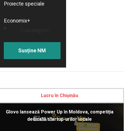
Proiecte speciale
Economix+
Subcategorii
Susține NM
Lucru în Chișinău
Glovo lansează Power Up în Moldova, competiția
dedicată startup-urilor locale