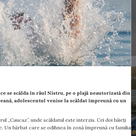
 ce se scălda în râul Nistru, pe o plajă neautorizată din
reană, adolescentul venise la scăldat împreună cu un
l „Caucaz”, unde scăldatul este interzis. Cei doi băieți
ece. Un bărbat care se odihnea în zonă împreună cu familia