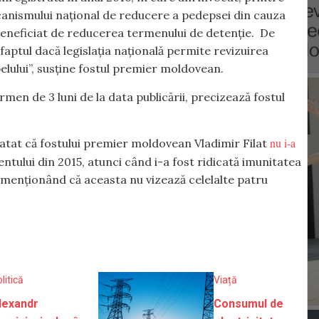
ecanismului național de reducere a pedepsei din cauza
beneficiat de reducerea termenului de detenție. De
aptul dacă legislația națională permite revizuirea
pelului”, susține fostul premier moldovean.
en de 3 luni de la data publicării, precizează fostul
nu i-a
tat că fostului premier moldovean Vladimir Filat
ntului din 2015, atunci când i-a fost ridicată imunitatea
menționând că aceasta nu vizează celelalte patru
litică
Viață
lexandr
Consumul de