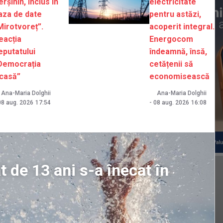
erșinin, inclus în
electricitate
aza de date
pentru astăzi,
Mirotvoreț”.
acoperit integral.
eacția
Energocom
eputatului
îndeamnă, însă,
Democrația
cetățenii să
casă”
economisească
Ana-Maria Dolghii
Ana-Maria Dolghii
08 aug. 2026
17:54
-
08 aug. 2026
16:08
t de 13 ani s-a înecat în