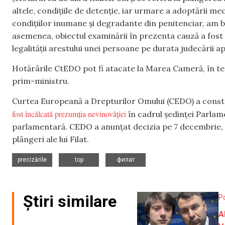
altele, condițiile de detenție, iar urmare a adoptării m
condițiilor inumane și degradante din penitenciar, am 
asemenea, obiectul examinării în prezenta cauză a fost f
legalității arestului unei persoane pe durata judecării a
Hotărârile CtEDO pot fi atacate la Marea Cameră, în term
prim-ministru.
Curtea Europeană a Drepturilor Omului (CEDO) a consta
fost încălcată prezumția nevinovăției
în cadrul ședinței Parlame
parlamentară. CEDO a anunțat decizia pe 7 decembrie, 
plângeri ale lui Filat.
,
,
precizările
top
филат
Știri similare
Po
A