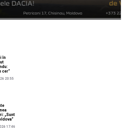
i în
cut
ndu:
n cer”
026 20:55
ște
unea
ri: „Sunt
oldova”
026 17:46