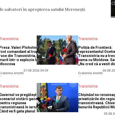
r de salvatori în apropierea satului Merenești.
Transnistria
Transnistria
Presa: Valeri Plohotniuc,
Poliția de Frontieră:
fost comandant al trupelor
reprezentantul Osetie
ruse din Transnistria, ar fi
Transnistria nu a tre
murit într-o explozie la
vama cu Moldova. Sa
Moscova
„Nu cred că a venit di
07.08.2026 09:39
06.08.2
Ecaterina Arvintii
Ecaterina Arvintii
Transnistria
Transnistria
Guvernul se pregătește de
Chișinăul nu recunoa
scenariul sistării gazelor
privatizările din regi
pentru regiunea
transnistreană. Chive
transnistreană în iarnă.
bunurile Republicii M
Când va fi gata planul
05.08.2