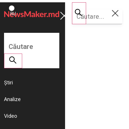
ROMÂNĂ
Susține
RU
NM
Știri
Analize
Video