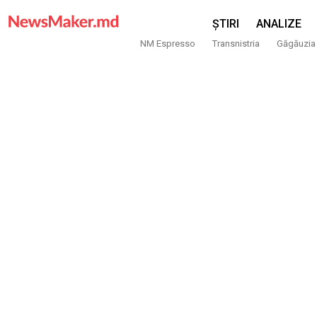
ȘTIRI
ANALIZE
NM Espresso
Transnistria
Găgăuzia