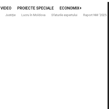
VIDEO
PROIECTE SPECIALE
ECONOMIX+
Justiție
Lucru în Moldova
Sfaturile expertului
Raport NM ‘2025