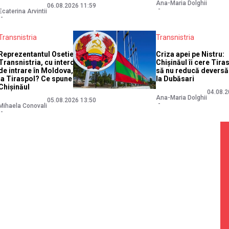
Ana-Maria Dolghii
06.08.2026 11:59
Ecaterina Arvintii
Transnistria
Transnistria
Reprezentantul Osetiei în
Criza apei pe Nistru:
Transnistria, cu interdicție
Chișinăul îi cere Tira
de intrare în Moldova, a fost
să nu reducă deversă
la Tiraspol? Ce spune
la Dubăsari
Chișinăul
04.08.2
Ana-Maria Dolghii
05.08.2026 13:50
Mihaela Conovali