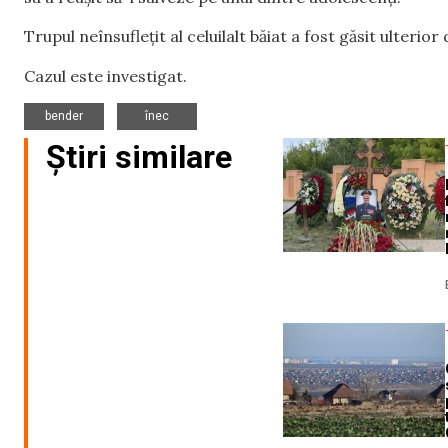
Trupul neînsuflețit al celuilalt băiat a fost găsit ulterio
Cazul este investigat.
,
bender
înec
Știri similare