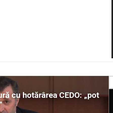
ătură cu hotărârea CEDO: „pot
”