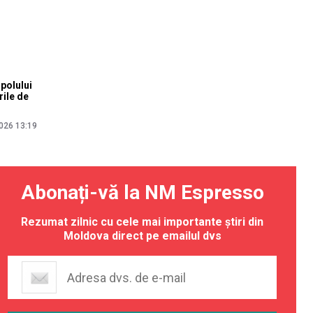
spolului
rile de
026 13:19
Abonați-vă la NM Espresso
Rezumat zilnic cu cele mai importante știri din
Moldova direct pe emailul dvs