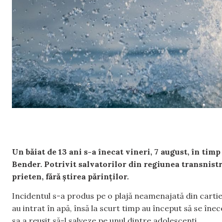
Un băiat de 13 ani s-a înecat vineri, 7 august, în timp
Bender. Potrivit salvatorilor din regiunea transnist
prieten, fără știrea părinților.
Incidentul s-a produs pe o plajă neamenajată din cartieru
au intrat în apă, însă la scurt timp au început să se în
sa a reușit să-l salveze pe unul dintre adolescenți.