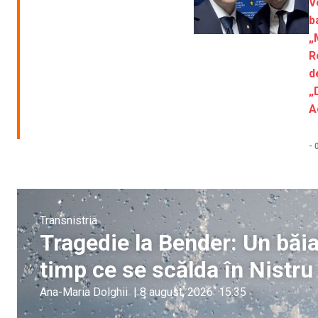
V
b
„
R
d
„
A
-
Transnistria
Tragedie la Bender: Un băia
timp ce se scălda în Nistru
Ana-Maria Dolghii
|
8 august, 2026
15:35