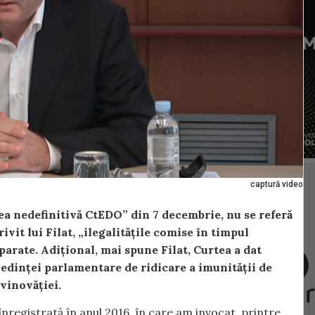
captură video
ea nedefinitivă CtEDO” din 7 decembrie, nu se referă
vit lui Filat, „ilegalitățile comise în timpul
parate. Adițional, mai spune Filat, Curtea a dat
ședinței parlamentare de ridicare a imunității de
vinovăției.
înregistrată în anul 2016, în care am invocat, printre