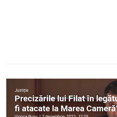
Justiție
Precizările lui Filat în leg
fi atacate la Marea Cameră
Viorica Rusu
|
7 decembrie, 2021
12:29