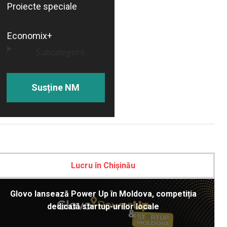
Proiecte speciale
Economix+
Subcategorii
Susține NM
Lucru în Chișinău
Glovo lansează Power Up în Moldova, competiția
dedicată startup-urilor locale