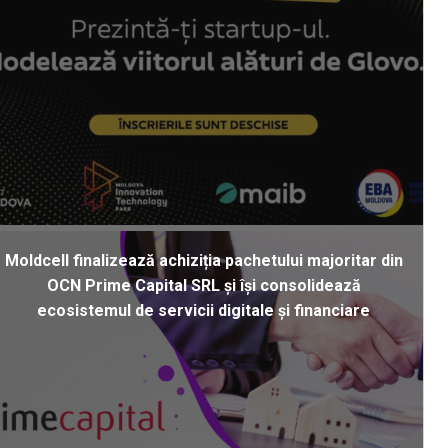
Moldcell finalizează achiziția pachetului majoritar din
OCN Prime Capital SRL și își consolidează
ecosistemul de servicii digitale și financiare