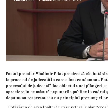
Fostul premier Vladimir Filat precizează că „hotărâr
la procesul de judecată în care a fost condamnat. Potri
procesului de judecată”, fac obiectul unei plângeri se
apreciere în ce măsură expunerile publice în cadrul 
deputat au respectat sau nu principiul prezumției ne
„Hotărârea de azi a Înaltei Curți se referă la plângerea 