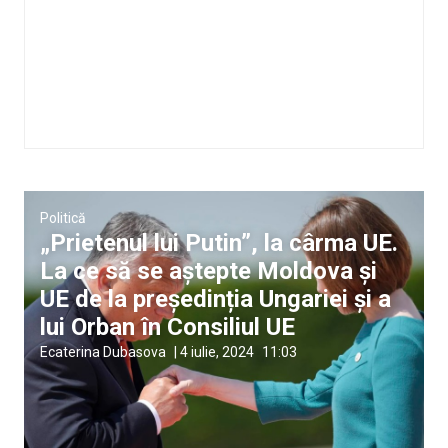
Politică
„Prietenul lui Putin”, la cârma UE.
La ce să se aștepte Moldova și
UE de la președinția Ungariei și a
lui Orban în Consiliul UE
Ecaterina Dubasova
|
4 iulie, 2024
11:03