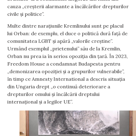
cauza „creșterii alarmante a încălcărilor drepturilor
civile și politice”.
Multe dintre narațiunile Kremlinului sunt pe placul
lui Orban: de exemplu, el duce o politică dură față de
comunitatea LGBT și apără „valorile creștine”.
Urmând exemplul „prietenului” său de la Kremlin,
Orban nu prea ia în serios opoziția din țară. În 2023,
Freedom House a condamnat Budapesta pentru
„demonizarea opoziției și a grupurilor vulnerabile”,
în timp ce Amnesty International a descris situația
din Ungaria drept „o continuă deteriorare a
drepturilor omului și încălcării dreptului
internațional și a legilor UE”.