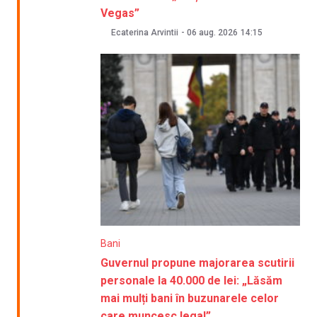
Vegas”
Ecaterina Arvintii
-
06 aug. 2026
14:15
Bani
Guvernul propune majorarea scutirii
personale la 40.000 de lei: „Lăsăm
mai mulți bani în buzunarele celor
care muncesc legal”