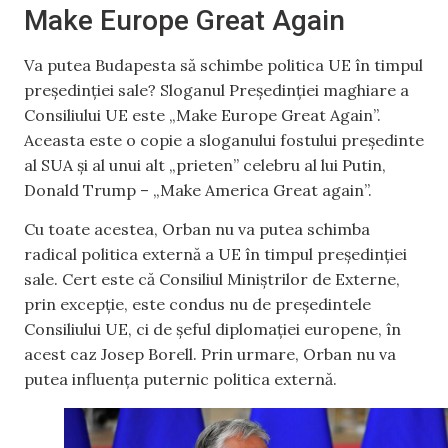
Make Europe Great Again
Va putea Budapesta să schimbe politica UE în timpul
președinției sale? Sloganul Președinției maghiare a
Consiliului UE este „Make Europe Great Again”.
Aceasta este o copie a sloganului fostului președinte
al SUA și al unui alt „prieten” celebru al lui Putin,
Donald Trump – „Make America Great again”.
Cu toate acestea, Orban nu va putea schimba
radical politica externă a UE în timpul președinției
sale. Cert este că Consiliul Miniștrilor de Externe,
prin excepție, este condus nu de președintele
Consiliului UE, ci de șeful diplomației europene, în
acest caz Josep Borell. Prin urmare, Orban nu va
putea influența puternic politica externă.