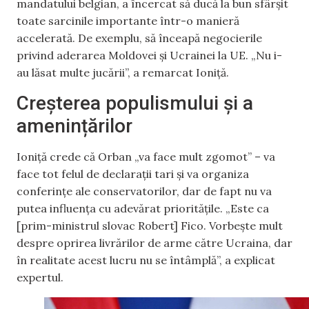
mandatului belgian, a încercat să ducă la bun sfârșit
toate sarcinile importante într-o manieră
accelerată. De exemplu, să înceapă negocierile
privind aderarea Moldovei și Ucrainei la UE. „Nu i-
au lăsat multe jucării”, a remarcat Ioniță.
Creșterea populismului și a
amenințărilor
Ioniță crede că Orban „va face mult zgomot” – va
face tot felul de declarații tari și va organiza
conferințe ale conservatorilor, dar de fapt nu va
putea influența cu adevărat prioritățile. „Este ca
[prim-ministrul slovac Robert] Fico. Vorbește mult
despre oprirea livrărilor de arme către Ucraina, dar
în realitate acest lucru nu se întâmplă”, a explicat
expertul.