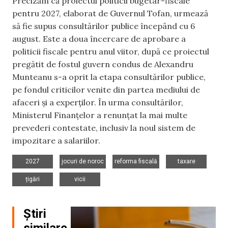
Precizăm că proiectul politicii bugetar-fiscale
pentru 2027, elaborat de Guvernul Tofan, urmează
să fie supus consultărilor publice începând cu 6
august. Este a doua încercare de aprobare a
politicii fiscale pentru anul viitor, după ce proiectul
pregătit de fostul guvern condus de Alexandru
Munteanu s-a oprit la etapa consultărilor publice,
pe fondul criticilor venite din partea mediului de
afaceri și a experților. În urma consultărilor,
Ministerul Finanțelor a renunțat la mai multe
prevederi contestate, inclusiv la noul sistem de
impozitare a salariilor.
,
,
,
,
2027
jocuri de noroc
reforma fiscală
taxare
,
țigări
vicii
Știri
similare