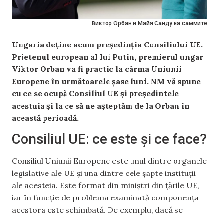
Виктор Орбан и Майя Санду на саммите
Ungaria deține acum președinția Consiliului UE.
Prietenul european al lui Putin, premierul ungar
Viktor Orban va fi practic la cârma Uniunii
Europene în următoarele șase luni. NM vă spune
cu ce se ocupă Consiliul UE și președintele
acestuia și la ce să ne așteptăm de la Orban în
această perioadă.
Consiliul UE: ce este și ce face?
Consiliul Uniunii Europene este unul dintre organele
legislative ale UE și una dintre cele șapte instituții
ale acesteia. Este format din miniștri din țările UE,
iar în funcție de problema examinată componența
acestora este schimbată. De exemplu, dacă se