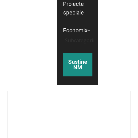
Proiecte
speciale
Economix+
Subcategorii
Susține
NM