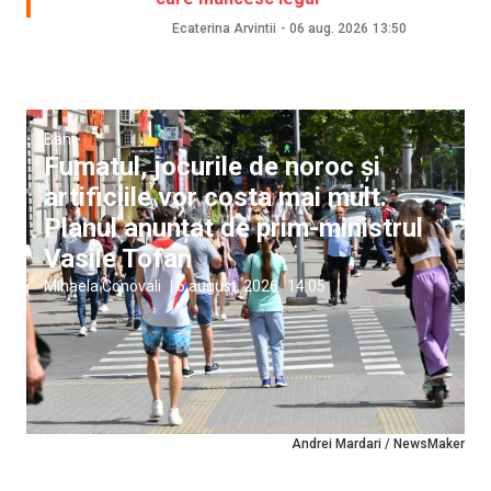
Ecaterina Arvintii
-
06 aug. 2026
13:50
Bani
Fumatul, jocurile de noroc și
artificiile vor costa mai mult.
Planul anunțat de prim-ministrul
Vasile Tofan
Mihaela Conovali
|
6 august, 2026
14:05
Andrei Mardari / NewsMaker