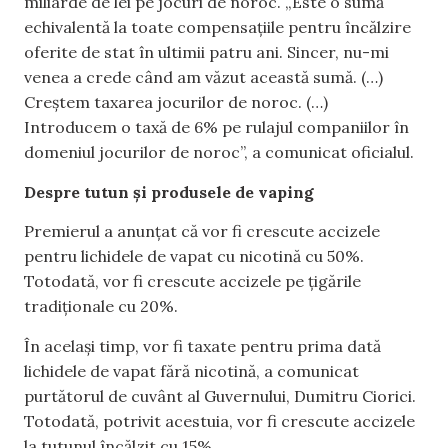
miliarde de lei pe jocuri de noroc. „Este o sumă
echivalentă la toate compensațiile pentru încălzire
oferite de stat în ultimii patru ani. Sincer, nu-mi
venea a crede când am văzut această sumă. (…)
Creștem taxarea jocurilor de noroc. (…)
Introducem o taxă de 6% pe rulajul companiilor în
domeniul jocurilor de noroc”, a comunicat oficialul.
Despre tutun și produsele de vaping
Premierul a anunțat că vor fi crescute accizele
pentru lichidele de vapat cu nicotină cu 50%.
Totodată, vor fi crescute accizele pe țigările
tradiționale cu 20%.
În același timp, vor fi taxate pentru prima dată
lichidele de vapat fără nicotină, a comunicat
purtătorul de cuvânt al Guvernului, Dumitru Ciorici.
Totodată, potrivit acestuia, vor fi crescute accizele
la tutunul încălzit cu 15%.