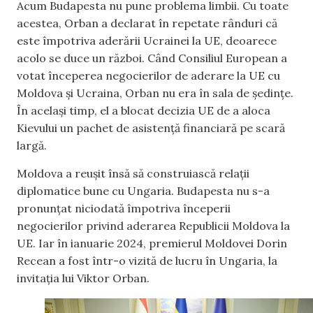
Acum Budapesta nu pune problema limbii. Cu toate
acestea, Orban a declarat în repetate rânduri că
este împotriva aderării Ucrainei la UE, deoarece
acolo se duce un război. Când Consiliul European a
votat începerea negocierilor de aderare la UE cu
Moldova și Ucraina, Orban nu era în sala de ședințe.
În același timp, el a blocat decizia UE de a aloca
Kievului un pachet de asistență financiară pe scară
largă.
Moldova a reuşit însă să construiască relaţii
diplomatice bune cu Ungaria. Budapesta nu s-a
pronunțat niciodată împotriva începerii
negocierilor privind aderarea Republicii Moldova la
UE. Iar în ianuarie 2024, premierul Moldovei Dorin
Recean a fost într-o vizită de lucru în Ungaria, la
invitația lui Viktor Orban.