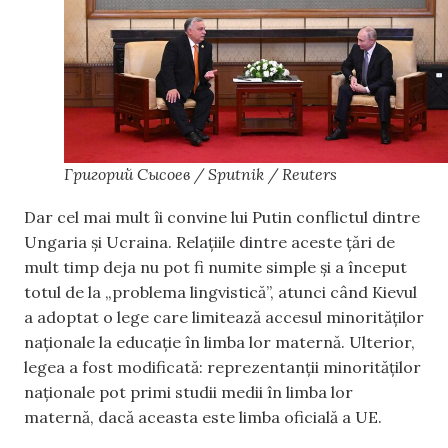
Григорий Сысоев / Sputnik / Reuters
Dar cel mai mult îi convine lui Putin conflictul dintre
Ungaria și Ucraina. Relațiile dintre aceste țări de
mult timp deja nu pot fi numite simple și a început
totul de la „problema lingvistică”, atunci când Kievul
a adoptat o lege care limitează accesul minorităților
naționale la educație în limba lor maternă. Ulterior,
legea a fost modificată: reprezentanții minorităților
naționale pot primi studii medii în limba lor
maternă, dacă aceasta este limba oficială a UE.