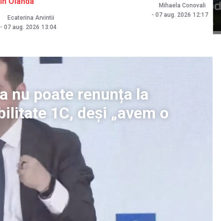
în Olanda
Mihaela Conovali
-
07 aug. 2026
12:17
Ecaterina Arvintii
-
07 aug. 2026
13:04
a nu poate renunța la
ilitate 1C, deși „avem o