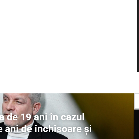
a de 19 ani în cazul
e ani de închisoare și