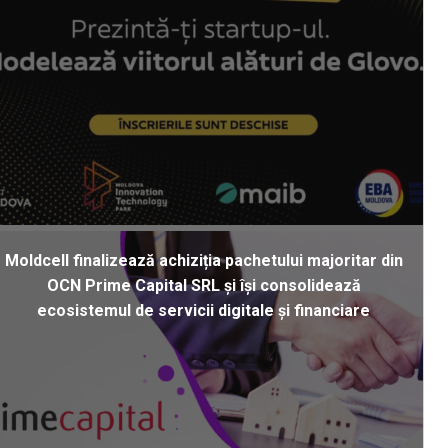
Moldcell finalizează achiziția pachetului majoritar din
OCN Prime Capital SRL și își consolidează
ecosistemul de servicii digitale și financiare