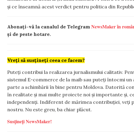
și ce înseamnă acest verdict pentru politica din Repub
NewsMaker în româ
Abonați-vă la canalul de Telegram
și de peste hotare.
Vreți să susțineți ceea ce facem?
Puteți contribui la realizarea jurnalismului calitativ. Pe
sistemul E-commerce de la maib sau puteți întocmi un 
parte a schimbării în bine pentru Moldova. Datorită con
în realitate și mai multe proiecte noi și importante și,
independenți. Indiferent de mărimea contribuției, veți p
nostru. Nu este greu, ba chiar plăcut.
Susțineți NewsMaker!