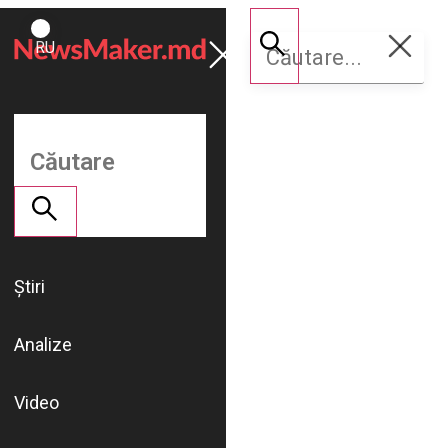
ROMÂNĂ
Susține
RU
NM
Știri
Analize
Video