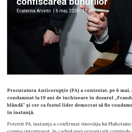
confiscarea bunurilor
Ecaterina Arvintii
|
6 mai, 2026
11:46
Procuratura Anticorupție (PA) a contestat, pe 6 mai,
condamnat la 19 ani de închisoare în dosarul „Fraud
blândă” și cer ca fostul lider democrat să fie condamna
în instanță.
Potrivit PA, instanța a confirmat vinovăția lui Plahotniuc
comise intenționat, în cadrul unei organizații criminal