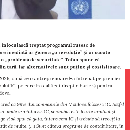
ă înlocuiască treptat programul rusesc de
ere imediată ar genera „o revoluție” și ar scoate
ă o „problemă de securitate”, Tofan spune că
n țară, iar alternativele sunt puține și costisitoare.
 2026, după ce o antreprenoare l-a întrebat pe premier
ului 1C, pe care l-a calificat drept o barieră pentru
dova.
 cred că 99% din companiile din Moldova folosesc 1C. Astfel
na, unde s-a interzis 1C, schimbul este foarte gradual și
ge și să spui că gata, interzicem 1C și trebuie să treceți la
atât de multe. (…) Sunt câteva programe de contabilitate, în