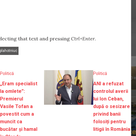
selecting that text and pressing
Ctrl+Enter
.
 plahotniuc
Politică
Politică
„Eram specialist
ANI a refuzat
la omlete”:
controlul averii
Premierul
lui Ion Ceban,
Vasile Tofan a
după o sesizare
povestit cum a
privind banii
muncit ca
folosiți pentru
bucătar și hamal
litigii în România