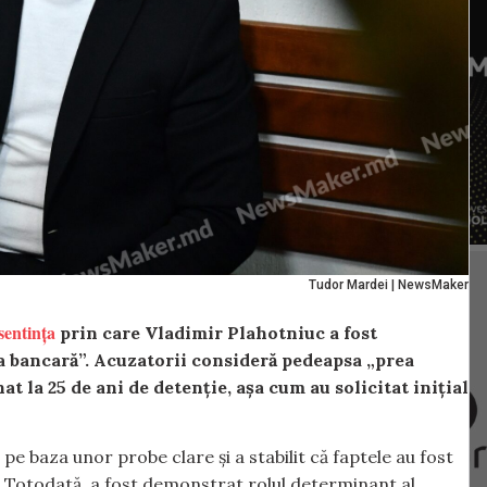
Tudor Mardei | NewsMaker
sentința
prin care Vladimir Plahotniuc a fost
a bancară”. Acuzatorii consideră pedeapsa „prea
t la 25 de ani de detenție, așa cum au solicitat inițial
 pe baza unor probe clare și a stabilit că faptele au fost
e. Totodată, a fost demonstrat rolul determinant al