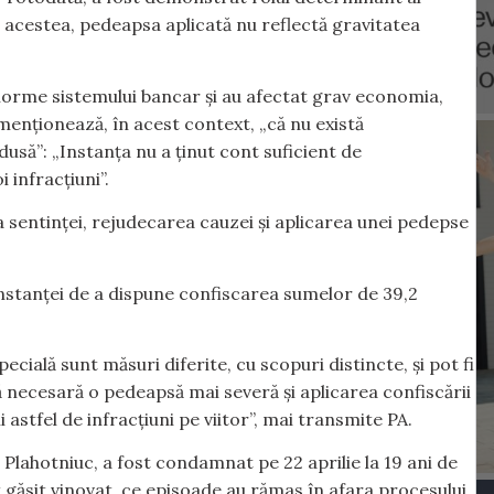
e acestea, pedeapsa aplicată nu reflectă gravitatea
 enorme sistemului bancar și au afectat grav economia,
 menționează, în acest context, „că nu există
usă”: „Instanța nu a ținut cont suficient de
 infracțiuni”.
a sentinței, rejudecarea cauzei și aplicarea unei pedepse
instanței de a dispune confiscarea sumelor de 39,2
cială sunt măsuri diferite, cu scopuri distincte, și pot fi
necesară o pedeapsă mai severă și aplicarea confiscării
 astfel de infracțiuni pe viitor”, mai transmite PA.
 Plahotniuc, a fost condamnat pe 22 aprilie la 19 ani de
 găsit vinovat, ce episoade au rămas în afara procesului