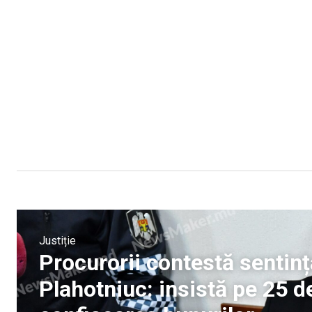
Justiție
Procurorii contestă sentinț
Plahotniuc: insistă pe 25 d