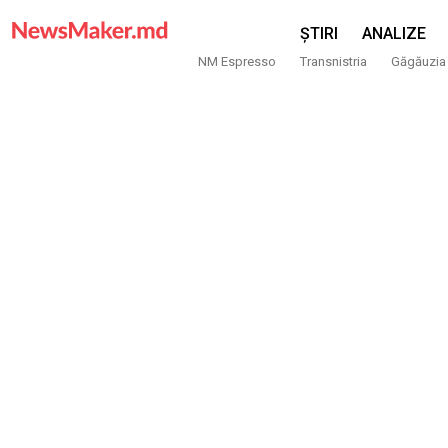
ȘTIRI
ANALIZE
NM Espresso
Transnistria
Găgăuzia