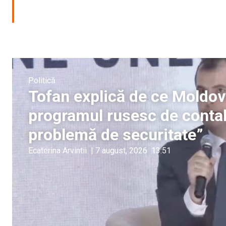
Politică
Tofan explică de ce Moldov
programul rusesc de contab
problemă de securitate”
Ecaterina Arvintii
|
7 august, 2026
13:51