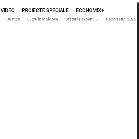
VIDEO
PROIECTE SPECIALE
ECONOMIX+
Justiție
Lucru în Moldova
Sfaturile expertului
Raport NM ‘2025