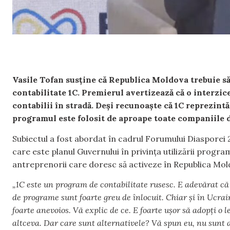
Vasile Tofan susține că Republica Moldova trebuie s
contabilitate 1C. Premierul avertizează că o interzic
contabilii în stradă. Deși recunoaște că 1C reprezint
programul este folosit de aproape toate companiile di
Subiectul a fost abordat în cadrul Forumului Diasporei
care este planul Guvernului în privința utilizării program
antreprenorii care doresc să activeze în Republica Mol
„1C este un program de contabilitate rusesc. E adevărat că
de programe sunt foarte greu de înlocuit. Chiar și în Ucrai
foarte anevoios. Vă explic de ce. E foarte ușor să adopți o le
altceva. Dar care sunt alternativele? Vă spun eu, nu sunt 