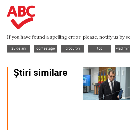
If you have found a spelling error, please, notify us by 
,
,
,
,
25 de ani
contestație
procurori
top
vladimir
Știri similare