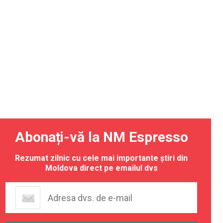
Abonați-vă la NM Espresso
Rezumat zilnic cu cele mai importante știri din
Moldova direct pe emailul dvs