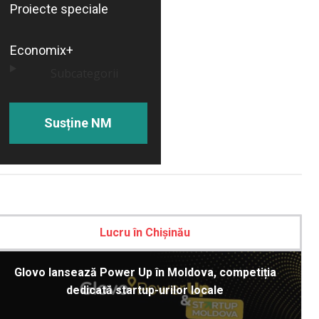
Proiecte speciale
Economix+
Subcategorii
Susține NM
Lucru în Chișinău
Glovo lansează Power Up în Moldova, competiția
dedicată startup-urilor locale