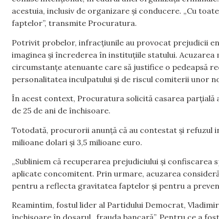
acestuia, inclusiv de organizare și conducere. „Cu toat
faptelor”, transmite Procuratura.
Potrivit probelor, infracțiunile au provocat prejudicii
imaginea și încrederea în instituțiile statului. Acuzarea
circumstanțe atenuante care să justifice o pedeapsă red
personalitatea inculpatului și de riscul comiterii unor noi
În acest context, Procuratura solicită casarea parțială 
de 25 de ani de închisoare.
Totodată, procurorii anunță că au contestat și refuzul 
milioane dolari și 3,5 milioane euro.
„Subliniem că recuperarea prejudiciului și confiscarea spe
aplicate concomitent. Prin urmare, acuzarea consideră 
pentru a reflecta gravitatea faptelor și pentru a preveni
Reamintim, fostul lider al Partidului Democrat, Vladimir
închisoare în dosarul „frauda bancară”. Pentru ce a fost