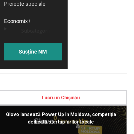
Proiecte speciale
Economix+
Subcategorii
Susține NM
Lucru în Chișinău
Glovo lansează Power Up în Moldova, competiția
dedicată startup-urilor locale