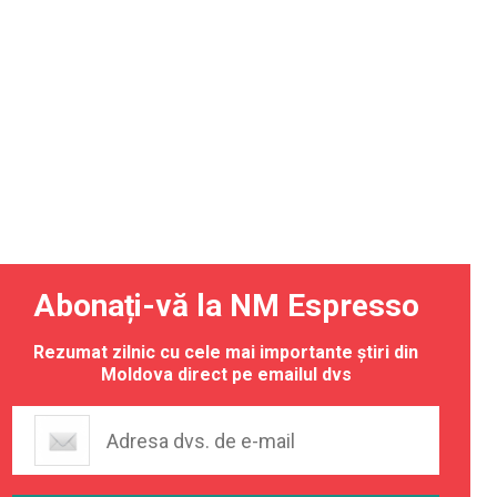
Abonați-vă la NM Espresso
Rezumat zilnic cu cele mai importante știri din
Moldova direct pe emailul dvs