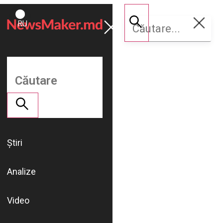
ROMÂNĂ
Susține
RU
NM
Știri
Analize
Video