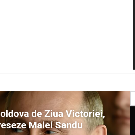
Moldova de Ziua Victoriei,
dreseze Maiei Sandu