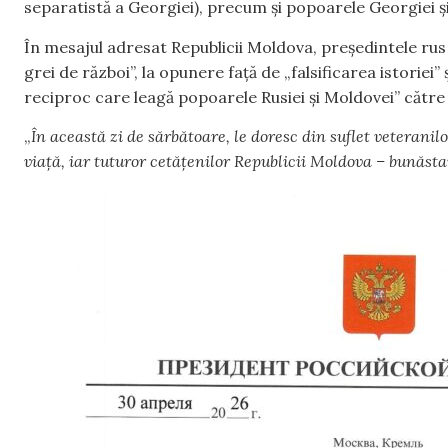
separatistă a Georgiei), precum și popoarele Georgiei ș
În mesajul adresat Republicii Moldova, președintele ru
grei de război”, la opunere față de „falsificarea istoriei”
reciproc care leagă popoarele Rusiei și Moldovei” către 
„
În această zi de sărbătoare, le doresc din suflet veteranil
viață, iar tuturor cetățenilor Republicii Moldova – bunăsta