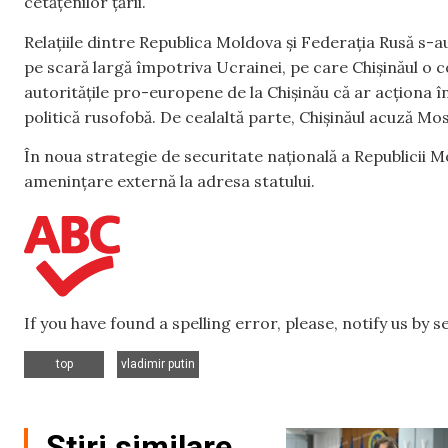
cetățenilor țării.
Relațiile dintre Republica Moldova și Federația Rusă s-
pe scară largă împotriva Ucrainei, pe care Chișinăul o
autoritățile pro-europene de la Chișinău că ar acționa î
politică rusofobă. De cealaltă parte, Chișinăul acuză Mo
În noua strategie de securitate națională a Republicii 
amenințare externă la adresa statului.
If you have found a spelling error, please, notify us by 
,
top
vladimir putin
Știri similare