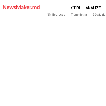
ȘTIRI
ANALIZE
NM Espresso
Transnistria
Găgăuzia