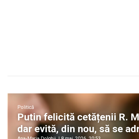
Politică
Putin felicită cetățenii R. 
dar evită, din nou, să se a
Ana-Maria Dolghii
|
8 mai, 2026
20:53