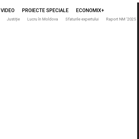
VIDEO
PROIECTE SPECIALE
ECONOMIX+
Justiție
Lucru în Moldova
Sfaturile expertului
Raport NM ‘2025