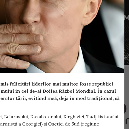
mis felicitări liderilor mai multor foste republici
smului în cel de-al Doilea Război Mondial. În cazul
ilor țării, evitând însă, deja în mod tradițional, să
i, Belarusului, Kazahstanului, Kirghiziei, Tadjikistanului,
ratistă a Georgiei) și Osetiei de Sud (regiune