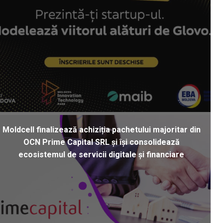
Moldcell finalizează achiziția pachetului majoritar din
OCN Prime Capital SRL și își consolidează
ecosistemul de servicii digitale și financiare