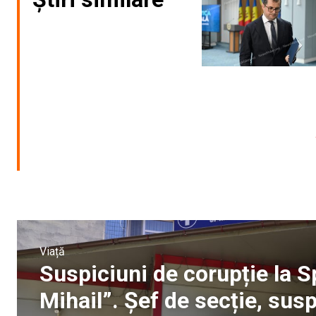
Viață
Suspiciuni de corupție la S
Mihail”. Șef de secție, sus