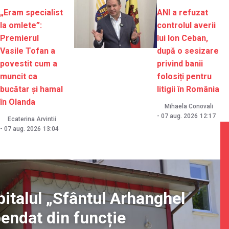
„Eram specialist
ANI a refuzat
la omlete”:
controlul averii
Premierul
lui Ion Ceban,
Vasile Tofan a
după o sesizare
povestit cum a
privind banii
muncit ca
folosiți pentru
bucătar și hamal
litigii în România
în Olanda
Mihaela Conovali
-
07 aug. 2026
12:17
Ecaterina Arvintii
-
07 aug. 2026
13:04
pitalul „Sfântul Arhanghel
pendat din funcție