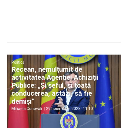
Politică
Recean, nemulțumit de
activitatea Agenției Achiziții
Publice: „Și șeful, și toată
conducerea, astăzi, să fie
demiși”
Mihaela Conovali
|
29 noiembrie, 2023
11:10