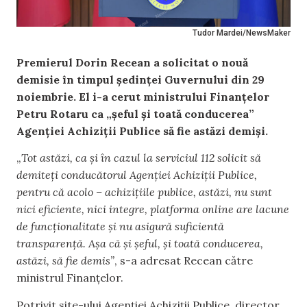
Tudor Mardei/NewsMaker
Premierul Dorin Recean a solicitat o nouă
demisie în timpul ședinței Guvernului din 29
noiembrie. El i-a cerut ministrului Finanțelor
Petru Rotaru ca „șeful și toată conducerea”
Agenției Achiziții Publice să fie astăzi demiși.
„
Tot astăzi, ca și în cazul la serviciul 112 solicit să
demiteți conducătorul Agenției Achiziții Publice,
pentru că acolo – achizițiile publice, astăzi, nu sunt
nici eficiente, nici integre, platforma online are lacune
de funcționalitate și nu asigură suficientă
transparență. Așa că și șeful, și toată conducerea,
astăzi, să fie demis”
, s-a adresat Recean către
ministrul Finanțelor.
Potrivit site-ului Agenției Achiziții Publice, director