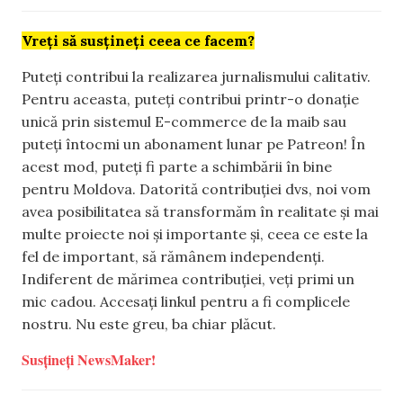
Vreți să susțineți ceea ce facem?
Puteți contribui la realizarea jurnalismului calitativ.
Pentru aceasta, puteți contribui printr-o donație
unică prin sistemul E-commerce de la maib sau
puteți întocmi un abonament lunar pe Patreon! În
acest mod, puteți fi parte a schimbării în bine
pentru Moldova. Datorită contribuției dvs, noi vom
avea posibilitatea să transformăm în realitate și mai
multe proiecte noi și importante și, ceea ce este la
fel de important, să rămânem independenți.
Indiferent de mărimea contribuției, veți primi un
mic cadou. Accesați linkul pentru a fi complicele
nostru. Nu este greu, ba chiar plăcut.
Susțineți NewsMaker!