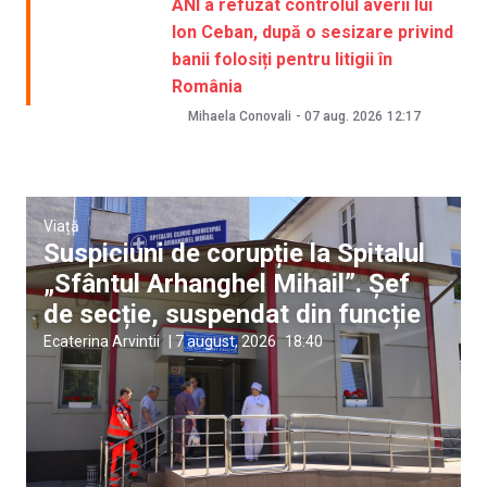
ANI a refuzat controlul averii lui
Ion Ceban, după o sesizare privind
banii folosiți pentru litigii în
România
Mihaela Conovali
-
07 aug. 2026
12:17
Viață
Suspiciuni de corupție la Spitalul
„Sfântul Arhanghel Mihail”. Șef
de secție, suspendat din funcție
Ecaterina Arvintii
|
7 august, 2026
18:40