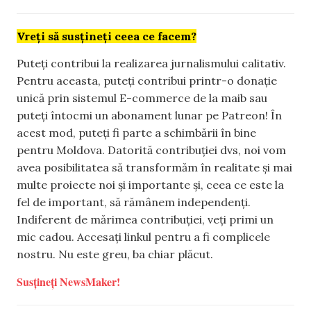
Vreți să susțineți ceea ce facem?
Puteți contribui la realizarea jurnalismului calitativ.
Pentru aceasta, puteți contribui printr-o donație
unică prin sistemul E-commerce de la maib sau
puteți întocmi un abonament lunar pe Patreon! În
acest mod, puteți fi parte a schimbării în bine
pentru Moldova. Datorită contribuției dvs, noi vom
avea posibilitatea să transformăm în realitate și mai
multe proiecte noi și importante și, ceea ce este la
fel de important, să rămânem independenți.
Indiferent de mărimea contribuției, veți primi un
mic cadou. Accesați linkul pentru a fi complicele
nostru. Nu este greu, ba chiar plăcut.
Susțineți NewsMaker!