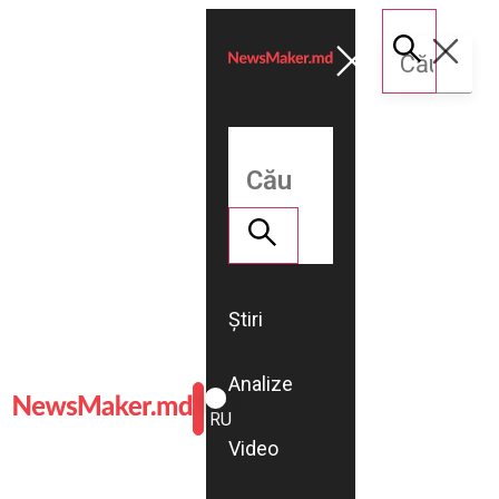
Știri
Analize
ROMÂNĂ
RU
Video