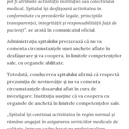
pot fi atribuite activității instituției sau colectivului
medical. Spitalul își desfășoară activitatea in
conformitate cu prevederile legale, principiile
transparenței, integrității și responsabilității față de
pacienți”
, se arată în comunicatul oficial.
Administrația spitalului precizează că nu va
comenta circumstanțele unei anchete aflate în
desfășurare și va coopera, în limitele competențelor
sale, cu organele abilitate.
Totodată, conducerea spitalului afirmă că respectă
prezumția de nevinovăție și nu va comenta
circumstanțele dosarului aflat în curs de
investigare. Instituția susține că va coopera cu
organele de anchetă în limitele competențelor sale.
„Spitalul își continuă activitatea în regim normal și
rămâne angajat în asigurarea serviciilor medicale de
calitate, într-un cadru bazat pe profesionalism,