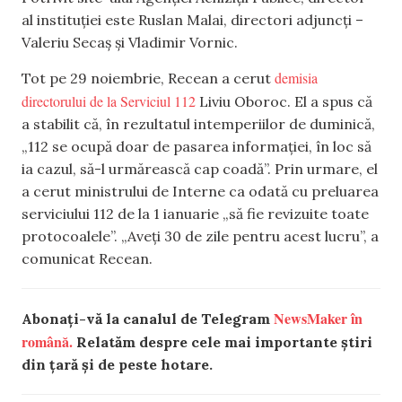
al instituției este Ruslan Malai, directori adjuncți –
Valeriu Secaș și Vladimir Vornic.
demisia
Tot pe 29 noiembrie, Recean a cerut
directorului de la Serviciul 112
Liviu Oboroc. El a spus că
a stabilit că, în rezultatul intemperiilor de duminică,
„112 se ocupă doar de pasarea informației, în loc să
ia cazul, să-l urmărească cap coadă”. Prin urmare, el
a cerut ministrului de Interne ca odată cu preluarea
serviciului 112 de la 1 ianuarie „să fie revizuite toate
protocoalele”. „Aveți 30 de zile pentru acest lucru”, a
comunicat Recean.
NewsMaker în
Abonați-vă la canalul de Telegram
română.
Relatăm despre cele mai importante știri
din țară și de peste hotare.