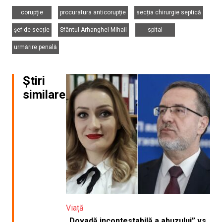
,
,
,
corupție
procuratura anticorupție
secția chirurgie septică
,
,
,
șef de secție
Sfântul Arhanghel Mihail
spital
urmărire penală
Știri
similare
Viață
„Dovadă incontestabilă a abuzului” vs