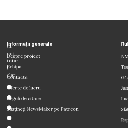
Informații generale
Ru
Cu
noi
Despre proiect
NM 
totu-
Echipa
Tra
i
clar
Contacte
Găg
Oferte de lucru
Just
Reguli de citare
Luc
Susțineți NewsMaker pe Patreon
Sfat
Rap