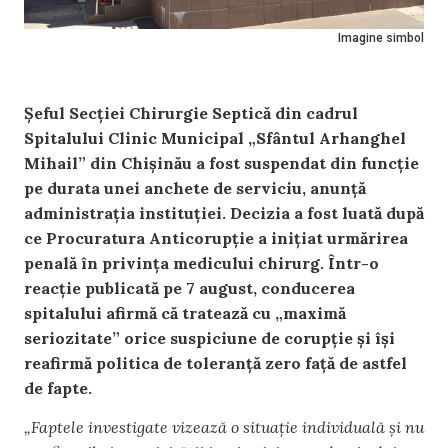
Imagine simbol
Șeful Secției Chirurgie Septică din cadrul
Spitalului Clinic Municipal „Sfântul Arhanghel
Mihail” din Chișinău a fost suspendat din funcție
pe durata unei anchete de serviciu, anunță
administrația instituției. Decizia a fost luată după
ce Procuratura Anticorupție a inițiat urmărirea
penală în privința medicului chirurg. Într-o
reacție publicată pe 7 august, conducerea
spitalului afirmă că tratează cu „maximă
seriozitate” orice suspiciune de corupție și își
reafirmă politica de toleranță zero față de astfel
de fapte.
„Faptele investigate vizează o situație individuală și nu