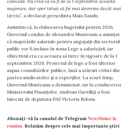
coincidă. Nu cred că va fi de la 1 septembrie această
majorare, dar sper totuși să fie mai devreme decât mai
târziu”,
a declarat președinta Maia Sandu.
Amintim că, la elaborarea bugetului pentru 2026,
Guvernul condus de Alexandru Munteanu a anunțat
că majorările salariale pentru angajații din sectorul
public vor fi incluse în noua Lege a salarizării, iar
obiectivul era ca aceasta să intre în vigoare de la 1
septembrie 2026. Proiectul de lege a fost ulterior
supus consultărilor publice, însă a stârnit critici din
partea sindicatelor și a experților. La scurt timp,
Guvernul Munteanu a demisionat, iar la conducerea
Ministerului Finanțelor, Andrian Gavriliță a fost
înlocuit de deputata PAS Victoria Belous.
NewsMaker în
Abonați-vă la canalul de Telegram
română.
Relatăm despre cele mai importante știri