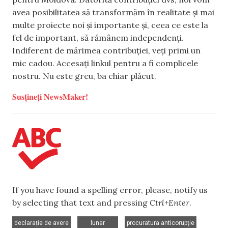
avea posibilitatea să transformăm în realitate și mai
multe proiecte noi și importante și, ceea ce este la
fel de important, să rămânem independenți.
Indiferent de mărimea contribuției, veți primi un
mic cadou. Accesați linkul pentru a fi complicele
nostru. Nu este greu, ba chiar plăcut.
Susțineți NewsMaker!
If you have found a spelling error, please, notify us
by selecting that text and pressing
Ctrl+Enter
.
,
,
,
declarație de avere
lunar
procuratura anticorupție