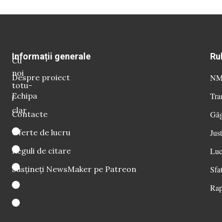
Informații generale
Ru
Cu
noi
Despre proiect
NM 
totu-
Echipa
Tra
i
clar
Contacte
Găg
Oferte de lucru
Just
Reguli de citare
Luc
Susțineți NewsMaker pe Patreon
Sfat
Rap