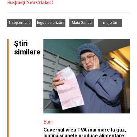
Susțineți NewsMaker!
,
,
,
1 septembrie
legea salarizării
Maia Sandu
majorări
Știri
similare
Bani
Guvernul vrea TVA mai mare la gaz,
lumină și unele produse alimentare: