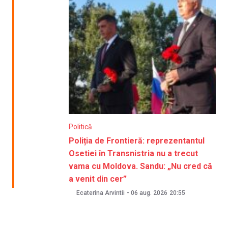
Politică
Poliția de Frontieră: reprezentantul
Osetiei în Transnistria nu a trecut
vama cu Moldova. Sandu: „Nu cred că
a venit din cer”
Ecaterina Arvintii
-
06 aug. 2026
20:55