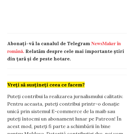
NewsMaker în
Abonați-vă la canalul de Telegram
română.
Relatăm despre cele mai importante știri
din țară și de peste hotare.
Vreți să susțineți ceea ce facem?
Puteți contribui la realizarea jurnalismului calitativ.
Pentru aceasta, puteți contribui printr-o donație
unică prin sistemul E-commerce de la maib sau
puteți întocmi un abonament lunar pe Patreon! În
acest mod, puteți fi parte a schimbării în bine
pentru Moldova. Datorită contribuției dvs, noi vom