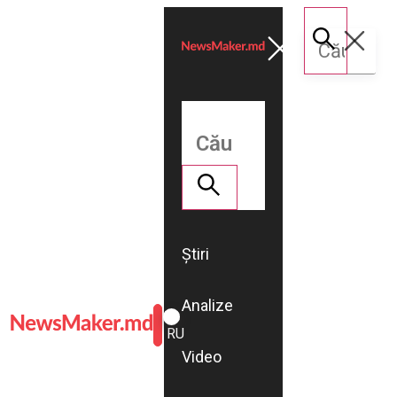
Știri
Analize
ROMÂNĂ
RU
Video