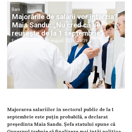
Bani
Majorările de salarii vor întârzia?
Maia Sandu: „Nu cred că se
reușește de la 1 septembrie”
Ecaterina Arvintii
|
6 august, 2026
21:39
Majorarea salariilor în sectorul public de la 1
septembrie este puțin probabilă, a declarat
președinta Maia Sandu. Șefa statului spune că
Guvernul trebuie să finalizeze mai întâi politica