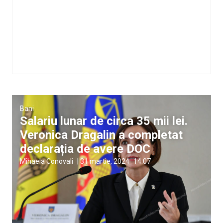
Bani
Salariu lunar de circa 35 mii lei.
Veronica Dragalin a completat
declarația de avere DOC
Mihaela Conovali
|
31 martie, 2024
14:07