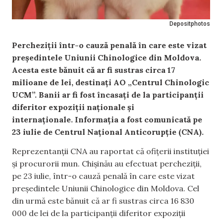
Depositphotos
Percheziții într-o cauză penală în care este vizat
președintele Uniunii Chinologice din Moldova.
Acesta este bănuit că ar fi sustras circa 17
milioane de lei, destinați AO „Centrul Chinologic
UCM”. Banii ar fi fost încasați de la participanții
diferitor expoziții naționale și
internaționale. Informația a fost comunicată pe
23 iulie de Centrul Național Anticorupție (CNA).
Reprezentanții CNA au raportat că ofițerii instituției
și procurorii mun. Chișinău au efectuat percheziții,
pe 23 iulie, într-o cauză penală în care este vizat
președintele Uniunii Chinologice din Moldova. Cel
din urmă este bănuit că ar fi sustras circa 16 830
000 de lei de la participanții diferitor expoziții