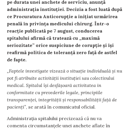
pe durata unei anchete de serviciu, anunță
administrația instituției. Decizia a fost luată după
ce Procuratura Anticorupție a inițiat urmărirea
penală în privința medicului chirurg. Într-o
reacție publicată pe 7 august, conducerea
spitalului afirmă că tratează cu „maximă
seriozitate” orice suspiciune de corupție și își
reafirmă politica de toleranță zero față de astfel
de fapte.
„Faptele investigate vizează o situație individuală și nu
pot fi atribuite activității instituției sau colectivului
medical. Spitalul își desfășoară activitatea in
conformitate cu prevederile legale, principiile
transparenței, integrității și responsabilității față de
pacienți”
, se arată în comunicatul oficial.
Administrația spitalului precizează că nu va
comenta circumstanțele unei anchete aflate în