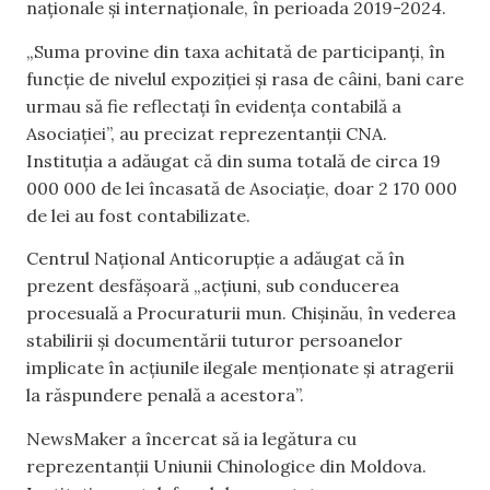
naționale și internaționale, în perioada 2019-2024.
„Suma provine din taxa achitată de participanți, în
funcție de nivelul expoziției și rasa de câini, bani care
urmau să fie reflectați în evidența contabilă a
Asociației”, au precizat reprezentanții CNA.
Instituția a adăugat că din suma totală de circa 19
000 000 de lei încasată de Asociație, doar 2 170 000
de lei au fost contabilizate.
Centrul Național Anticorupție a adăugat că în
prezent desfășoară „acțiuni, sub conducerea
procesuală a Procuraturii mun. Chișinău, în vederea
stabilirii și documentării tuturor persoanelor
implicate în acțiunile ilegale menționate și atragerii
la răspundere penală a acestora”.
NewsMaker a încercat să ia legătura cu
reprezentanții Uniunii Chinologice din Moldova.