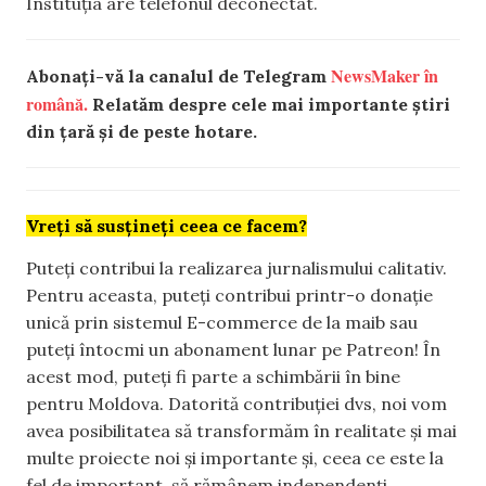
Instituția are telefonul deconectat.
NewsMaker în
Abonați-vă la canalul de Telegram
română.
Relatăm despre cele mai importante știri
din țară și de peste hotare.
Vreți să susțineți ceea ce facem?
Puteți contribui la realizarea jurnalismului calitativ.
Pentru aceasta, puteți contribui printr-o donație
unică prin sistemul E-commerce de la maib sau
puteți întocmi un abonament lunar pe Patreon! În
acest mod, puteți fi parte a schimbării în bine
pentru Moldova. Datorită contribuției dvs, noi vom
avea posibilitatea să transformăm în realitate și mai
multe proiecte noi și importante și, ceea ce este la
fel de important, să rămânem independenți.