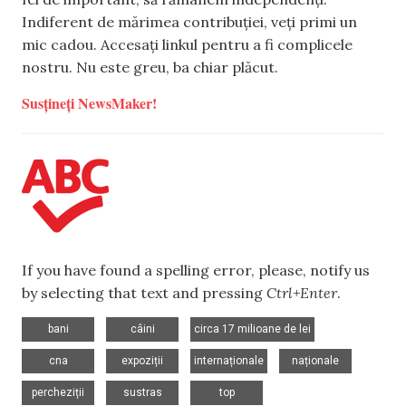
Indiferent de mărimea contribuției, veți primi un
mic cadou. Accesați linkul pentru a fi complicele
nostru. Nu este greu, ba chiar plăcut.
Susțineți NewsMaker!
If you have found a spelling error, please, notify us
by selecting that text and pressing
Ctrl+Enter
.
,
,
,
bani
câini
circa 17 milioane de lei
,
,
,
,
cna
expoziții
internaționale
naționale
,
,
,
percheziții
sustras
top