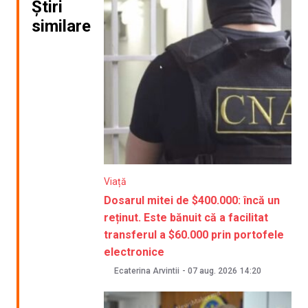
Știri
similare
Viață
Dosarul mitei de $400.000: încă un
reținut. Este bănuit că a facilitat
transferul a $60.000 prin portofele
electronice
Ecaterina Arvintii
-
07 aug. 2026
14:20