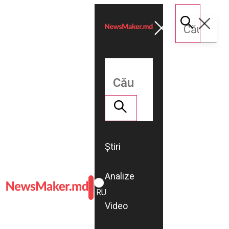
Știri
Analize
ROMÂNĂ
RU
Video