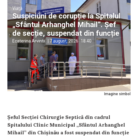
Viață
Suspiciuni de corupție la Spitalul
„Sfântul Arhanghel Mihail”. Șef
de secție, suspendat din funcție
Ecaterina Arvintii
|
7 august, 2026
18:40
Imagine simbol
Șeful Secției Chirurgie Septică din cadrul
Spitalului Clinic Municipal „Sfântul Arhanghel
Mihail” din Chișinău a fost suspendat din funcție