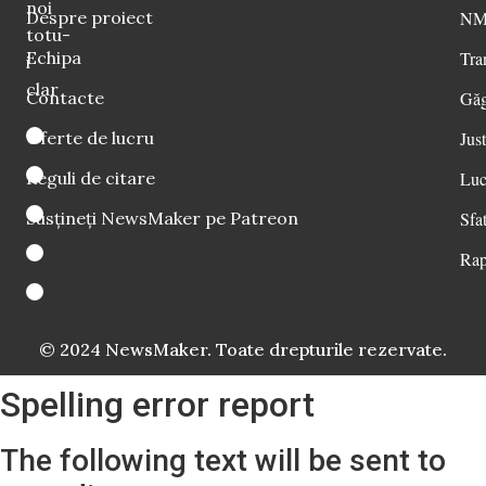
noi
Despre proiect
NM 
totu-
Echipa
Tra
i
clar
Contacte
Găg
Oferte de lucru
Just
Reguli de citare
Luc
Susțineți NewsMaker pe Patreon
Sfat
Rap
© 2024 NewsMaker. Toate drepturile rezervate.
Spelling error report
The following text will be sent to