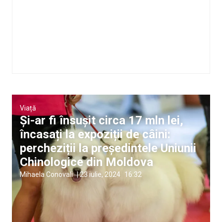
Viață
Și-ar fi însușit circa 17 mln lei,
încasați la expoziții de câini:
percheziții la președintele Uniunii
Chinologice din Moldova
Mihaela Conovali
|
23 iulie, 2024
16:32