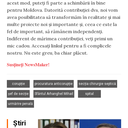
acest mod, puteți fi parte a schimbării în bine
pentru Moldova. Datorită contribuției dvs, noi vom
avea posibilitatea să transformăm în realitate și mai
multe proiecte noi și importante și, ceea ce este la
fel de important, să rămânem independenți.
Indiferent de mărimea contribuției, veți primi un
mic cadou. Accesați linkul pentru a fi complicele
nostru. Nu este greu, ba chiar plăcut.
Susțineți NewsMaker!
,
,
,
corupție
procuratura anticorupție
secția chirurgie septică
,
,
,
șef de secție
Sfântul Arhanghel Mihail
spital
urmărire penală
Știri