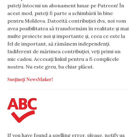
puteți întocmi un abonament lunar pe Patreon! În
acest mod, puteți fi parte a schimbării în bine
pentru Moldova. Datorită contribuției dvs, noi vom
avea posibilitatea să transformăm în realitate și mai
multe proiecte noi și importante și, ceea ce este la
fel de important, să rămânem independenți.
Indiferent de mărimea contribuției, veți primi un
mic cadou. Accesați linkul pentru a fi complicele
nostru. Nu este greu, ba chiar plăcut.
Susțineți NewsMaker!
If you have found a spelling error, please, notify us