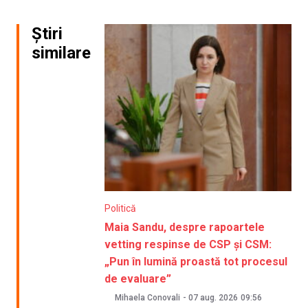
Știri
similare
Politică
Maia Sandu, despre rapoartele
vetting respinse de CSP și CSM:
„Pun în lumină proastă tot procesul
de evaluare”
Mihaela Conovali
-
07 aug. 2026
09:56