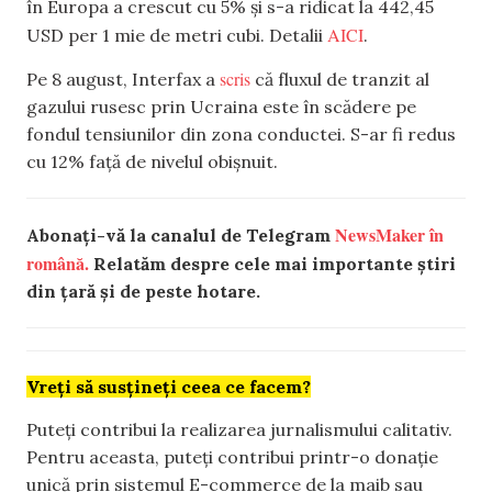
în Europa
a crescut cu 5% și s-a ridicat la 442,45
AICI
USD per 1 mie de metri cubi.
Detalii
.
scris
Pe 8 august, Interfax a
că f
luxul de tranzit al
gazului rusesc prin Ucraina este în scădere pe
fondul tensiunilor din zona conductei. S-ar fi
redus
cu 12% față de nivelul obișnuit.
NewsMaker în
Abonați-vă la canalul de Telegram
română.
Relatăm despre cele mai importante știri
din țară și de peste hotare.
Vreți să susțineți ceea ce facem?
Puteți contribui la realizarea jurnalismului calitativ.
Pentru aceasta, puteți contribui printr-o donație
unică prin sistemul E-commerce de la maib sau