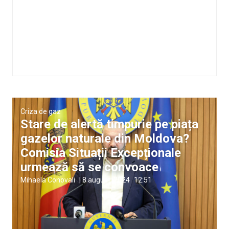
Criza de gaz
Stare de alertă timpurie pe piața
gazelor naturale din Moldova?
Comisia Situații Excepționale
urmează să se convoace
Mihaela Conovali
|
8 august, 2024
12:51