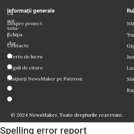
Informații generale
Ru
Cu
noi
Despre proiect
NM 
totu-
Echipa
Tra
i
clar
Contacte
Găg
Oferte de lucru
Just
Reguli de citare
Luc
Susțineți NewsMaker pe Patreon
Sfat
Rap
© 2024 NewsMaker. Toate drepturile rezervate.
Spelling error report