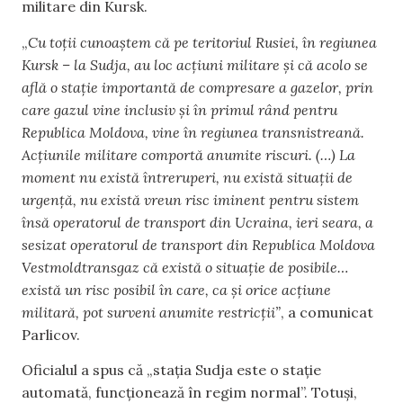
militare din Kursk.
„
Cu toții cunoaștem că pe teritoriul Rusiei, în regiunea
Kursk – la Sudja, au loc acțiuni militare și că acolo se
află o stație importantă de compresare a gazelor, prin
care gazul vine inclusiv și în primul rând pentru
Republica Moldova, vine în regiunea transnistreană.
Acțiunile militare comportă anumite riscuri. (…) La
moment nu există întreruperi, nu există situații de
urgență, nu există vreun risc iminent pentru sistem
însă operatorul de transport din Ucraina, ieri seara, a
sesizat operatorul de transport din Republica Moldova
Vestmoldtransgaz că există o situație de posibile…
există un risc posibil în care, ca și orice acțiune
militară, pot surveni anumite restricții”
, a comunicat
Parlicov.
Oficialul a spus că „stația Sudja este o stație
automată, funcționează în regim normal”. Totuși,