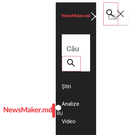
Știri
Analize
ROMÂNĂ
RU
Video