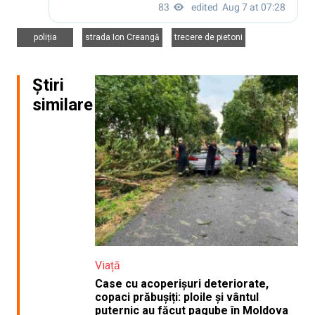
,
,
poliția
strada Ion Creangă
trecere de pietoni
Știri
similare
Viață
Case cu acoperișuri deteriorate,
copaci prăbușiți: ploile și vântul
puternic au făcut pagube în Moldova