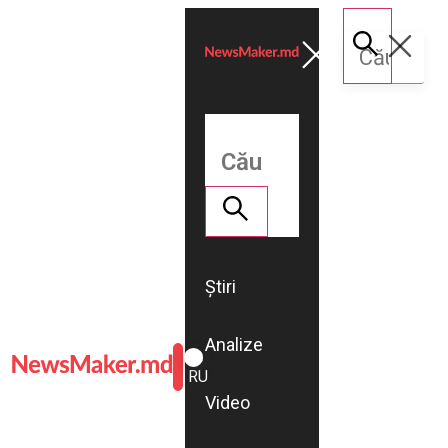
Știri
Analize
ROMÂNĂ
RU
Video