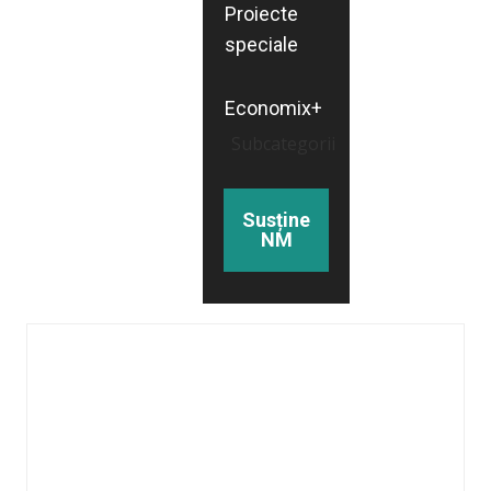
Proiecte
speciale
Economix+
Subcategorii
Susține
NM