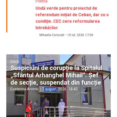
Politică
Undă verde pentru proiectul de
referendum inițiat de Ceban, dar cu o
condiție. CEC cere reformularea
întrebărilor
Mihaela Conovali
-
10 iul. 2026
17:00
Viață
Suspiciuni de corupție la Spitalul
„Sfântul Arhanghel Mihail”. Șef
de secție, suspendat din funcție
Ecaterina Arvintii
|
7 august, 2026
18:40