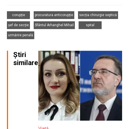
,
,
,
corupție
procuratura anticorupție
secția chirurgie septică
,
,
,
șef de secție
Sfântul Arhanghel Mihail
spital
urmărire penală
Știri
similare
Viață