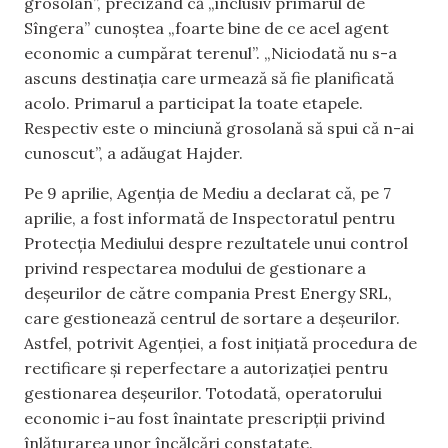
grosolan”, precizând că „inclusiv primarul de
Sîngera” cunoștea „foarte bine de ce acel agent
economic a cumpărat terenul”. „Niciodată nu s-a
ascuns destinația care urmează să fie planificată
acolo. Primarul a participat la toate etapele.
Respectiv este o minciună grosolană să spui că n-ai
cunoscut”, a adăugat Hajder.
Pe 9 aprilie, Agenția de Mediu a declarat că, pe 7
aprilie, a fost informată de Inspectoratul pentru
Protecția Mediului despre rezultatele unui control
privind respectarea modului de gestionare a
deșeurilor de către compania Prest Energy SRL,
care gestionează centrul de sortare a deșeurilor.
Astfel, potrivit Agenției, a fost inițiată procedura de
rectificare și reperfectare a autorizației pentru
gestionarea deșeurilor. Totodată, operatorului
economic i-au fost înaintate prescripții privind
înlăturarea unor încălcări constatate.