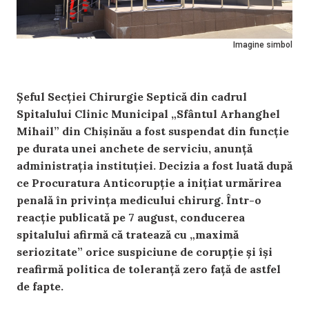
Imagine simbol
Șeful Secției Chirurgie Septică din cadrul
Spitalului Clinic Municipal „Sfântul Arhanghel
Mihail” din Chișinău a fost suspendat din funcție
pe durata unei anchete de serviciu, anunță
administrația instituției. Decizia a fost luată după
ce Procuratura Anticorupție a inițiat urmărirea
penală în privința medicului chirurg. Într-o
reacție publicată pe 7 august, conducerea
spitalului afirmă că tratează cu „maximă
seriozitate” orice suspiciune de corupție și își
reafirmă politica de toleranță zero față de astfel
de fapte.