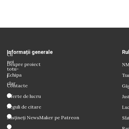
Informații generale
Ru
Cu
noi
Despre proiect
NM 
totu-
Echipa
Tra
i
clar
Contacte
Găg
Oferte de lucru
Just
Reguli de citare
Luc
Susțineți NewsMaker pe Patreon
Sfat
Rap