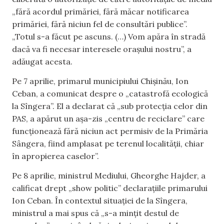
„fără acordul primăriei, fără măcar notificarea
primăriei, fără niciun fel de consultări publice”.
„Totul s-a făcut pe ascuns. (…) Vom apăra în stradă
dacă va fi necesar interesele orașului nostru”, a
adăugat acesta.
Pe 7 aprilie, primarul municipiului Chișinău, Ion
Ceban, a comunicat despre o „catastrofă ecologică
la Sîngera”. El a declarat că „sub protecția celor din
PAS, a apărut un așa-zis „centru de reciclare” care
funcționează fără niciun act permisiv de la Primăria
Sângera, fiind amplasat pe terenul localității, chiar
în apropierea caselor”.
Pe 8 aprilie, ministrul Mediului, Gheorghe Hajder, a
calificat drept „show politic” declarațiile primarului
Ion Ceban. În contextul situației de la Sîngera,
ministrul a mai spus că „s-a mințit destul de