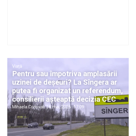
Viață
Pentru sau împotriva amplasării
uzinei de deșeuri? La Sîngera ar
putea fi organizat un referendum,
consilierii așteaptă decizia CEC
Mihaela Conovali
|
6 mai, 2026
17:09