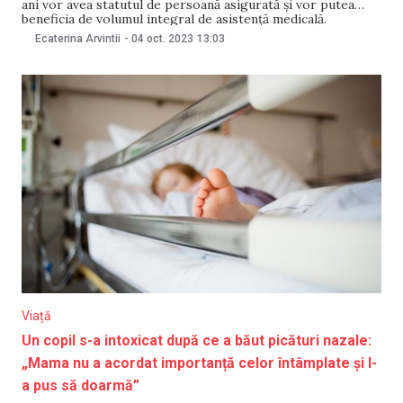
ani vor avea statutul de persoană asigurată și vor putea
beneficia de volumul integral de asistență medicală.
Totodată, cheltuielile în cazul urgențelor obstetricale
Ecaterina Arvintii
-
04 oct. 2023
13:03
pentru femeile neasigurate vor fi acoperite din contul
fondurilor asigurării obligatorii de asistență medicală. O
decizie în
Viață
Un copil s-a intoxicat după ce a băut picături nazale:
„Mama nu a acordat importanță celor întâmplate și l-
a pus să doarmă”