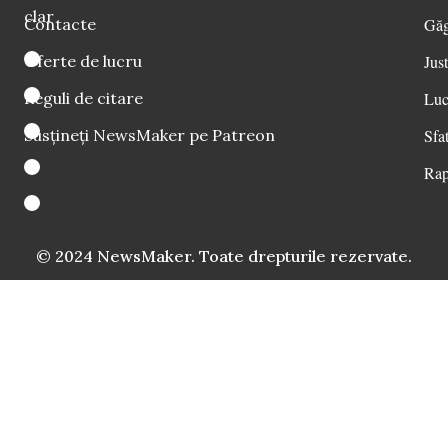
clar
Contacte
Găg
Oferte de lucru
Just
Reguli de citare
Luc
Susțineți NewsMaker pe Patreon
Sfat
Rap
© 2024 NewsMaker. Toate drepturile rezervate.