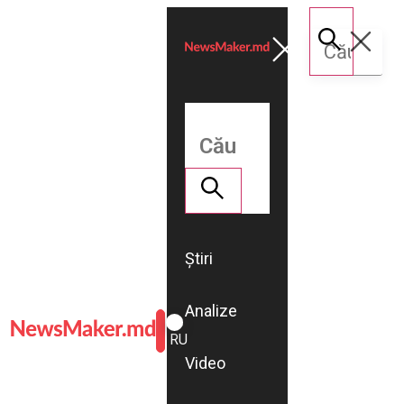
Știri
Analize
ROMÂNĂ
RU
Video