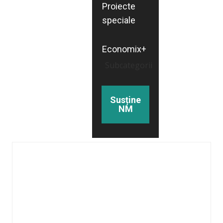
Proiecte
speciale
Economix+
Subcategorii
Susține
NM