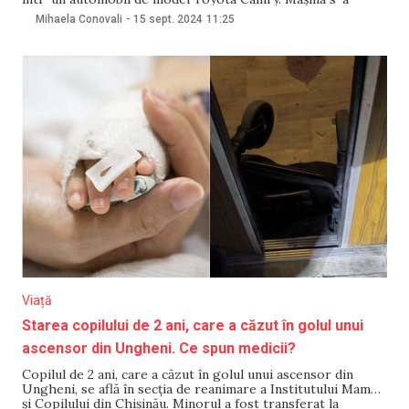
răsturnat într-un șanț, după ce a fost lovită de un alt
Mihaela Conovali
-
15 sept. 2024
11:25
automobil care, în încercarea de a evita acumulările
Viață
Starea copilului de 2 ani, care a căzut în golul unui
ascensor din Ungheni. Ce spun medicii?
Copilul de 2 ani, care a căzut în golul unui ascensor din
Ungheni, se află în secția de reanimare a Institutului Mamei
și Copilului din Chișinău. Minorul a fost transferat la