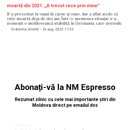
moartă din 2021: „A trecut rece prin mine”
S-a prezentat la vamă în carne și oase, dar a aflat acolo că
este moartă deja de doi ani. Într-o asemenea situație s-a
pomenit o moldoveancă stabilită în Germania, care periodic
revine în Republica Moldova. De această dată nu a fost
Ecaterina Arvintii
-
26 aug. 2023
17:52
lăsata să intre în țară pe motiv că în
Abonați-vă la NM Espresso
Rezumat zilnic cu cele mai importante știri din
Moldova direct pe emailul dvs