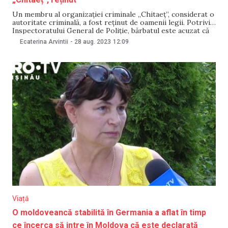
Un membru al organizației criminale „Chitaeț”, considerat o
autoritate criminală, a fost reținut de oamenii legii. Potrivit
Inspectoratului General de Poliție, bărbatul este acuzat că
distribuia droguri clienților în diferite locații. Pentru a se
Ecaterina Arvintii
-
28 aug. 2023
12:09
deghiza, acesta își lua în brațe copilul de doi ani. Potrivit
sursei citate, deseori, bărbatul era
Viață
O moldoveancă stabilită în Germania a aflat în timp
ce încerca să intre în Moldova că este declarată