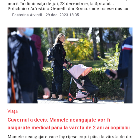
murit în dimineața de joi, 28 decembrie, la Spitalul
Policlinico Agostino Gemelli din Roma, unde fusese dus cu
elicopterul de la spitalul din Monterotondo. Micuțul
Ecaterina Arvintii
-
29 dec. 2023
18:35
înghițise o piesă dintr-o jucărie, informează Corriere della
Sera, citat de Rotalianul. Potrivit
Viață
Guvernul a decis: Mamele neangajate vor fi
asigurate medical până la vârsta de 2 ani ai copilului
Mamele neangajate care îngrijesc copii până la vârsta de doi