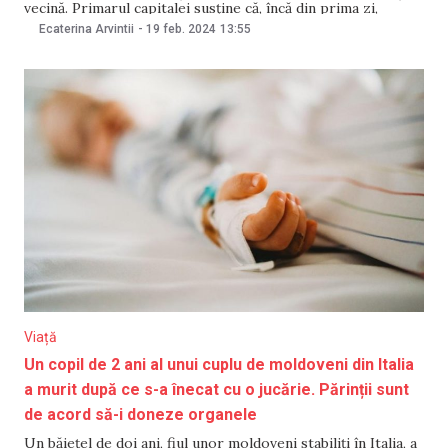
vecină. Primarul capitalei susține că, încă din prima zi,
municipalitatea s-a implicat „la maxim” pentru a ajuta
Ecaterina Arvintii
-
19 feb. 2024
13:55
cetățenii ucraineni refugiați în țara noastră. Potrivit lui
Ceban, ajutorul continuă
Viață
Un copil de 2 ani al unui cuplu de moldoveni din Italia
a murit după ce s-a înecat cu o jucărie. Părinții sunt
de acord să-i doneze organele
Un băiețel de doi ani, fiul unor moldoveni stabiliți în Italia, a