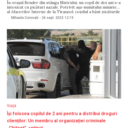
În orașul Bender din stânga Nistrului, un copil de doi ani s-a
intoxicat cu picături nazale. Potrivit așa-numitului minister
al Afacerilor Interne de la Tiraspol, copilul a băut picăturile
și a ajuns la spital, în secția de terapie intensivă, fiind
Mihaela Conovali
-
26 sept. 2023
12:19
diagnosticat cu „intoxicație casnică acută și infecție
respiratorie virală acută”.
Viață
Își folosea copilul de 2 ani pentru a distribui droguri
clienților: Un membru al organizației criminale
„Chitaeț”, reținut