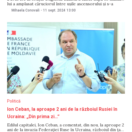
lui a amplasat căruciorul între ușile ascensorului și s-a
întors pentru a aduce un pachet. Aflat la etajul 6, copilul a
Mihaela Conovali
-
11 sept. 2024
13:00
căzut în gol în timp
Politică
Ion Ceban, la aproape 2 ani de la războiul Rusiei în
Ucraina: „Din prima zi…”
Edilul capitalei, Ion Ceban, a comentat, din nou, la aproape 2
ani de la invazia Federației Ruse în Ucraina, războiul din țara