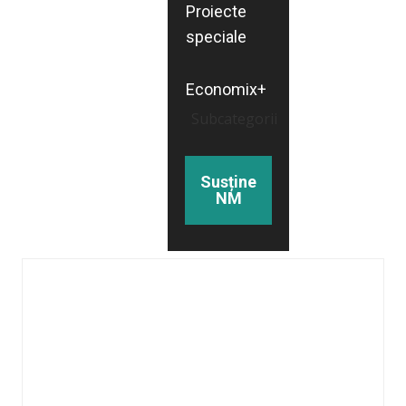
Proiecte
speciale
Economix+
Subcategorii
Susține
NM