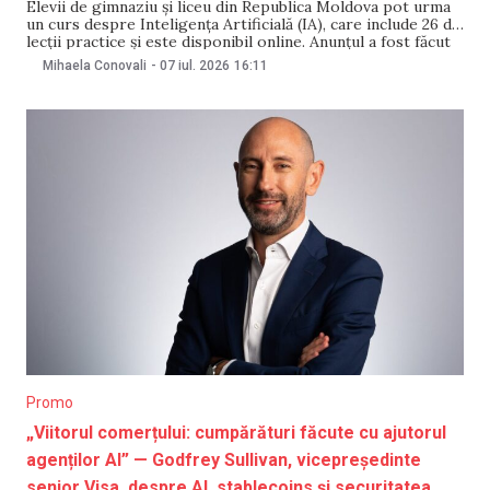
Elevii de gimnaziu și liceu din Republica Moldova pot urma
un curs despre Inteligența Artificială (IA), care include 26 de
lecții practice și este disponibil online. Anunțul a fost făcut
pe 7 iulie de Ministerul Educației și Cercetării. Cursul a fost
Mihaela Conovali
-
07 iul. 2026
16:11
dezvoltat de UNICEF, în parteneriat cu Ministerul Educației
și
Promo
„Viitorul comerțului: cumpărături făcute cu ajutorul
agenților AI” — Godfrey Sullivan, vicepreședinte
senior Visa, despre AI, stablecoins și securitatea