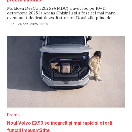
Moldova DevCon 2025 (#MDC) a avut loc pe 10–11
octombrie 2025 la Arena Chișinău și a fost cel mai mare
eveniment dedicat dezvoltatorilor. Două zile pline de
prezentări tehnice, workshopuri practice și networking
P.
-
24 oct. 2025
15:19
valoros au reunit comunitatea tech din Moldova și din afara
țării. În cadrul evenimentului au fost printre
Promo
Noul Volvo EX90 se încarcă și mai rapid și oferă
funcții îmbunătățite