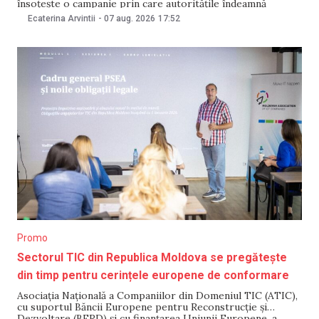
însoțește o campanie prin care autoritățile îndeamnă
cetățenii să economisească energia electrică în orele de
Ecaterina Arvintii
-
07 aug. 2026
17:52
vârf, pe fondul crizei energetice din ultimele zile. În una
dintre ilustrațiile publicate pe pagina oficială de Facebook
Promo
Sectorul TIC din Republica Moldova se pregătește
din timp pentru cerințele europene de conformare
Asociația Națională a Companiilor din Domeniul TIC (ATIC),
cu suportul Băncii Europene pentru Reconstrucție și
Dezvoltare (BERD) și cu finanțarea Uniunii Europene, a