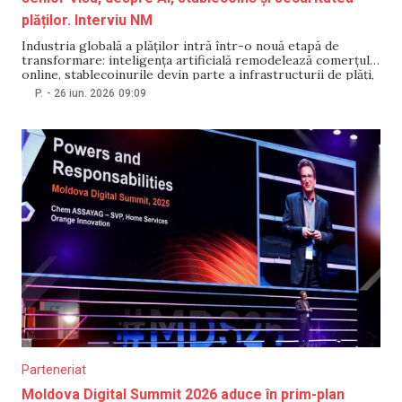
plăților. Interviu NM
Industria globală a plăților intră într-o nouă etapă de
transformare: inteligența artificială remodelează comerțul
online, stablecoinurile devin parte a infrastructurii de plăți,
iar consumatorii se așteaptă tot mai mult la opțiuni de plată
P.
-
26 iun. 2026
09:09
mai rapide și mai sigure. În cadrul forumului Visa Connect
Moldova, NM a discutat cu Godfrey Sullivan,
Parteneriat
Moldova Digital Summit 2026 aduce în prim-plan