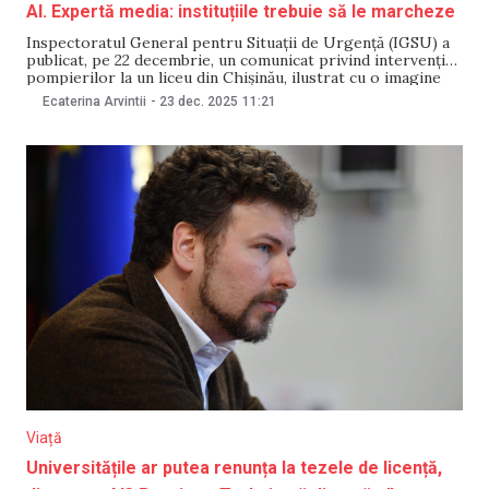
AI. Expertă media: instituțiile trebuie să le marcheze
Inspectoratul General pentru Situații de Urgență (IGSU) a
publicat, pe 22 decembrie, un comunicat privind intervenția
pompierilor la un liceu din Chișinău, ilustrat cu o imagine
generată de inteligență artificială, fără ca acest lucru să fie
Ecaterina Arvintii
-
23 dec. 2025
11:21
menționat explicit. Deși fotografia avea un caracter simbolic
și nu era realizată la fața
Viață
Universitățile ar putea renunța la tezele de licență,