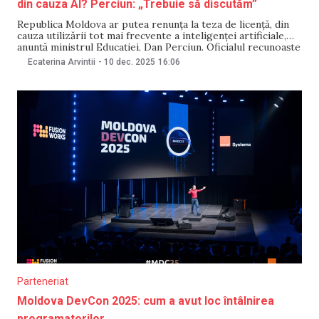
din cauza AI? Perciun: „Trebuie să discutăm”
Republica Moldova ar putea renunța la teza de licență, din
cauza utilizării tot mai frecvente a inteligenței artificiale,
anunță ministrul Educației, Dan Perciun. Oficialul recunoaște
că folosirea AI în pregătirea evaluărilor, rezolvarea
Ecaterina Arvintii
-
10 dec. 2025
16:06
testelor și elaborarea lucrărilor finale a devenit o
provocare pentru sistemul de învățământ, în special pentru
că aceste
Parteneriat
Moldova DevCon 2025: cum a avut loc întâlnirea
programatorilor