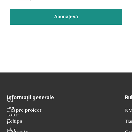
Informații generale
Ru
Cu
noi
Despre proiect
NM 
totu-
Echipa
Tra
i
clar
Contacte
Găg