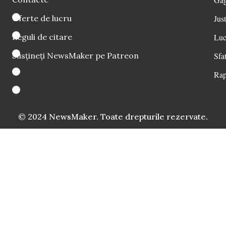
Oferte de lucru
Just
Reguli de citare
Luc
Susțineți NewsMaker pe Patreon
Sfat
Rap
© 2024 NewsMaker. Toate drepturile rezervate.