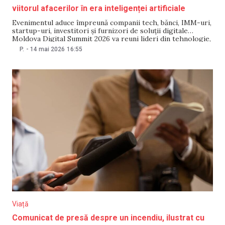
viitorul afacerilor în era inteligenței artificiale
Evenimentul aduce împreună companii tech, bănci, IMM-uri,
startup-uri, investitori și furnizori de soluții digitale
Moldova Digital Summit 2026 va reuni lideri din tehnologie,
sectorul financiar, mediul de afaceri, startup-uri, investitori
P.
-
14 mai 2026
16:55
și factori de decizie pentru a discuta direct despre cum pot
fi folosite inteligența artificială, automatizarea și datele în
business.
Viață
Comunicat de presă despre un incendiu, ilustrat cu