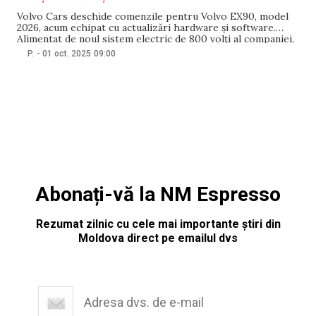
Volvo Cars deschide comenzile pentru Volvo EX90, model
2026, acum echipat cu actualizări hardware și software.
Alimentat de noul sistem electric de 800 volți al companiei,
EX90 se poate încărca și mai rapid*, iar un computer
P.
-
01 oct. 2025
09:00
central îmbunătățit aduce funcții noi și optimizate de
siguranță, evitarea coliziunilor și asistență pentru
Abonați-vă la NM Espresso
Rezumat zilnic cu cele mai importante știri din
Moldova direct pe emailul dvs