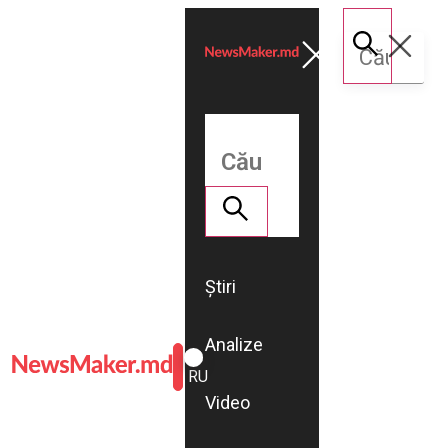
Știri
Analize
ROMÂNĂ
RU
Video