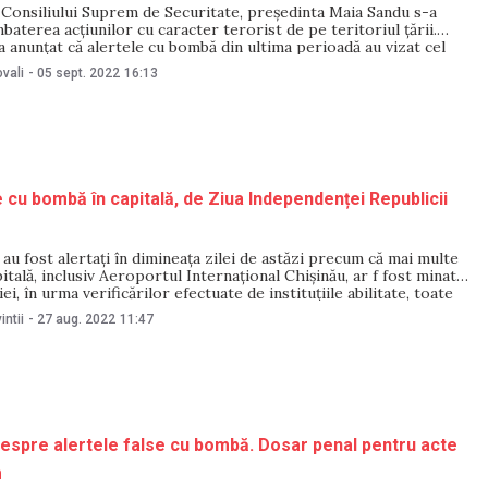
 Consiliului Suprem de Securitate, președinta Maia Sandu s-a
mbaterea acțiunilor cu caracter terorist de pe teritoriul țării.
 a anunțat că alertele cu bombă din ultima perioadă au vizat cel
anțele de judecată – „având ca scop tergiversarea ședințelor”.
vali
-
05 sept. 2022
16:13
rat că
e cu bombă în capitală, de Ziua Independenței Republicii
 au fost alertați în dimineața zilei de astăzi precum că mai multe
pitală, inclusiv Aeroportul Internațional Chișinău, ar f fost minate.
iei, în urma verificărilor efectuate de instituțiile abilitate, toate
s-au dovedit a fi false. „Prin intermediul adresei electronice,
intii
-
27 aug. 2022
11:47
ul orei 03:00,
 despre alertele false cu bombă. Dosar penal pentru acte
m