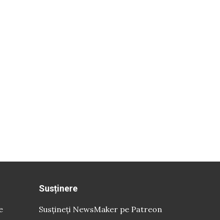
Susținere
e
Susțineți NewsMaker pe Patreon