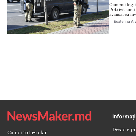
Oamenii legii
Potrivit unui
avansarea inv
mincinoasă cu
Ecaterina Arv
care în anumi
sănătatea
Informați
Despre pr
Cu noi totu-i clar