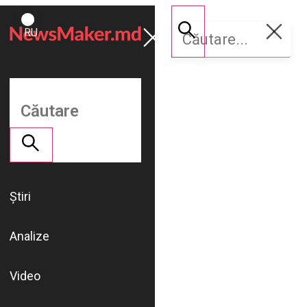
ROMÂNĂ
Susține
RU
NM
Știri
Analize
Video