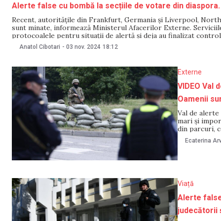
Alerte false cu bombă la secțiile de votare din diaspora.
Recent, autoritățile din Frankfurt, Germania și Liverpool, North
sunt minate, informează Ministerul Afacerilor Externe. Serviciile
protocoalele pentru situații de alertă și deja au finalizat contr
Anatol Cibotari
-
03 nov. 2024
18:12
Externe
VIDEO Val d
Oamenii sunt
Val de alerte
mari și impor
din parcuri, 
Agenstvo. Ag
Ecaterina Arv
și Sankt
Viață
Alerte false
judecătorii