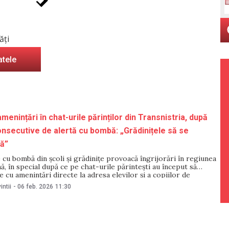
ăți
atele
enințări în chat-urile părinților din Transnistria, după
onsecutive de alertă cu bombă: „Grădinițele să se
ă”
e cu bombă din școli și grădinițe provoacă îngrijorări în regiunea
ă, în special după ce pe chat-urile părintești au început să
e cu amenințări directe la adresa elevilor și a copiilor de
n cititor NewsMaker a transmis redacției un screenshot cu un
intii
-
06 feb. 2026
11:30
j, distribuit