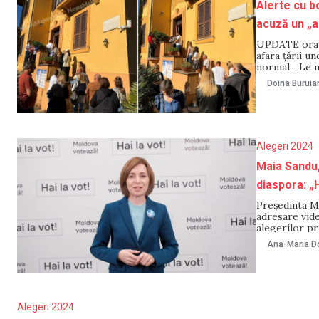
Alerte cu b
acuză un „as
UPDATE ora 16
afara țării u
normal. „Le m
exprimă drept
Doina Buruia
Alegeri 2024
Maia Sandu,
diaspora: „H
Președinta M
adresare vide
alegerilor pr
încurajat con
Ana-Maria Do
Alegeri 2024