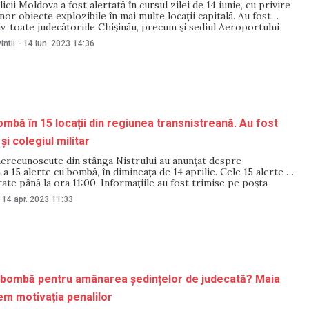
icii Moldova a fost alertată în cursul zilei de 14 iunie, cu privire
unor obiecte explozibile în mai multe locații capitală. Au fost
siv, toate judecătoriile Chișinău, precum și sediul Aeroportului
 Chișinău. Purtătoarea de cuvânt a Inspectoratului General al
intii
-
14 iun. 2023
14:36
) a declarat pentru NM
ombă în 15 locații din regiunea transnistreană. Au fost
 și colegiul militar
nerecunoscute din stânga Nistrului au anunțat despre
 a 15 alerte cu bombă, în dimineața de 14 aprilie. Cele 15 alerte au
rate până la ora 11:00. Informațiile au fost trimise pe poșta
 unor instituții de învățământ: „Universitatea Taras Șevcenko”,
14 apr. 2023
11:33
tehnic din Camenca, Colegiul militar
 bombă pentru amânarea ședințelor de judecată? Maia
m motivația penalilor