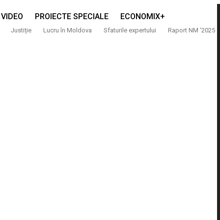
VIDEO
PROIECTE SPECIALE
ECONOMIX+
Justiție
Lucru în Moldova
Sfaturile expertului
Raport NM ‘2025