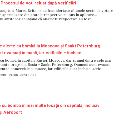
 Procesul de vot, reluat după verificări
ampton, Marea Britanie au fost alertate că unele secții de votare
 specializate din statele respective au pus în aplicare
olul antiteror anunțând că alarmele respective au fost
e alerte cu bombă la Moscova și Sankt Petersburg:
 evacuați în masă, iar edificiile – închise
 cu bombă în capitala Rusiei, Moscova, dar și unul dintre cele mai
tante orașe din Rusia – Sankt Petersburg. Oamenii sunt evacuați
centre comerciale și muzee, iar edificiile sunt închise, scrie
enția informează că muzeele și centrele comerciale din Moscova
intii
-
24 iun. 2023
17:57
 cu bombă în mai multe locații din capitală, inclusiv
 și Aeroport