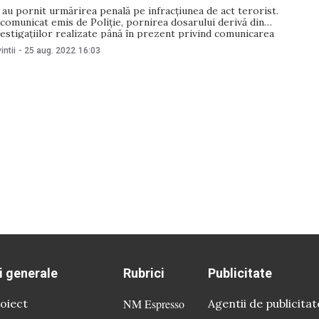
 au pornit urmărirea penală pe infracțiunea de act terorist.
 comunicat emis de Poliție, pornirea dosarului derivă din
estigațiilor realizate până în prezent privind comunicarea
 bună-știință despre prezența explozivelor în diverse locații,
intii
-
25 aug. 2022
16:03
te episoade, în vederea creării pericolelor pentru viața și
i generale
Rubrici
Publicitate
oiect
NM Espresso
Agentii de publicitat