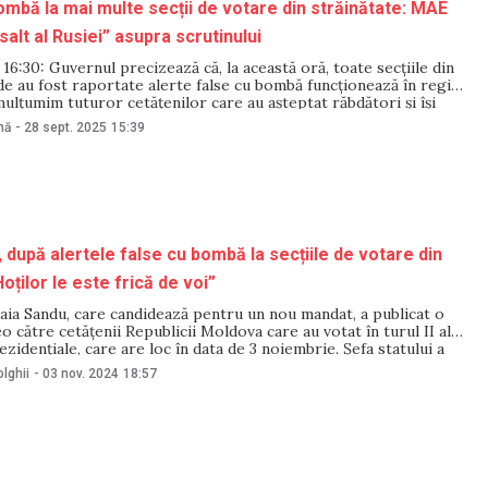
ombă la mai multe secții de votare din străinătate: MAE
alt al Rusiei” asupra scrutinului
:30: Guvernul precizează că, la această oră, toate secțiile din
nde au fost raportate alerte false cu bombă funcționează în regim
ulțumim tuturor cetățenilor care au așteptat răbdători și își
ul la vot”, a scris Daniel Vodă. Știrea inițială: Alerte cu bombă au
nă
-
28 sept. 2025
15:39
 după alertele false cu bombă la secțiile de votare din
oților le este frică de voi”
aia Sandu, care candidează pentru un nou mandat, a publicat o
o către cetățenii Republicii Moldova care au votat în turul II al
ezidențiale, care are loc în data de 3 noiembrie. Șefa statului a
aționalii noștri din diaspora fără teamă, în contextul în care la
lghii
-
03 nov. 2024
18:57