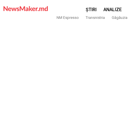
ȘTIRI
ANALIZE
NM Espresso
Transnistria
Găgăuzia