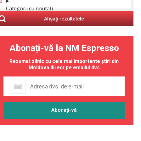
Categorii cu noutăți
Afișați rezultatele
Abonați-vă la NM Espresso
Rezumat zilnic cu cele mai importante știri din
Moldova direct pe emailul dvs