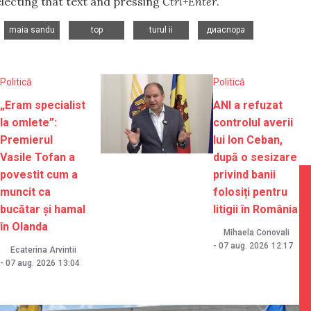
selecting that text and pressing
Ctrl+Enter
.
,
,
,
,
maia sandu
top
turul ii
диаспора
Politică
Politică
„Eram specialist
ANI a refuzat
la omlete”:
controlul averii
Premierul
lui Ion Ceban,
Vasile Tofan a
după o sesizare
povestit cum a
privind banii
muncit ca
folosiți pentru
bucătar și hamal
litigii în România
în Olanda
Mihaela Conovali
-
07 aug. 2026
12:17
Ecaterina Arvintii
-
07 aug. 2026
13:04