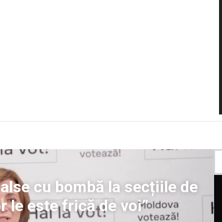
alse cu bombă la secțiile de
r le este frică de voi”