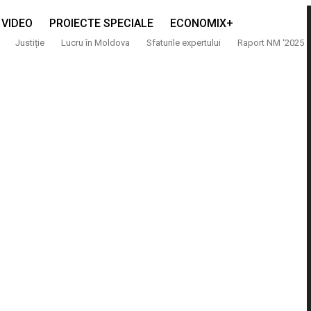
VIDEO
PROIECTE SPECIALE
ECONOMIX+
Justiție
Lucru în Moldova
Sfaturile expertului
Raport NM ‘2025