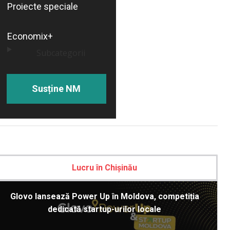
Proiecte speciale
Economix+
Subcategorii
Susține NM
Lucru în Chișinău
Glovo lansează Power Up în Moldova, competiția
dedicată startup-urilor locale