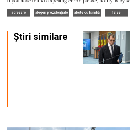
If you have found a spelling error, please, notify us by 
,
,
,
adresare
alegeri prezidențiale
alerte cu bombă
false
Știri similare