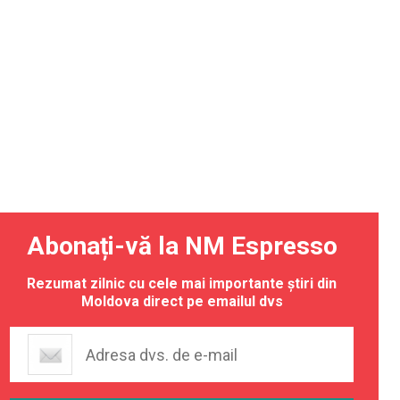
Abonați-vă la NM Espresso
Rezumat zilnic cu cele mai importante știri din
Moldova direct pe emailul dvs