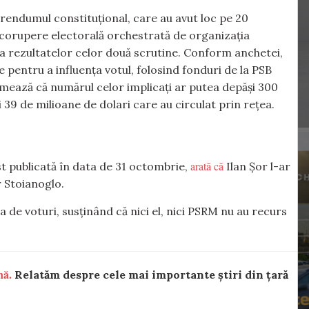
ferendumul constituțional, care au avut loc pe 20
 corupere electorală orchestrată de organizația
rea rezultatelor celor două scrutine. Conform anchetei,
 pentru a influența votul, folosind fonduri de la PSB
imează că numărul celor implicați ar putea depăși 300
i 39 de milioane de dolari care au circulat prin rețea.
arată că
ost publicată în data de 31 octombrie,
Ilan Șor l-ar
r Stoianoglo.
de voturi, susținând că nici el, nici PSRM nu au recurs
nă.
Relatăm despre cele mai importante știri din țară