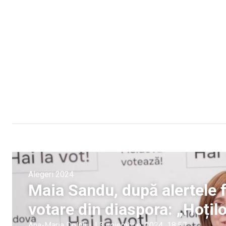
Alegeri 2024
Maia Sandu, după alertele f
votare din diaspora: „Hoțilo
Ana-Maria Dolghii
|
3 noiembrie, 2024
18:57