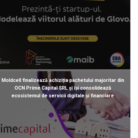
Moldcell finalizează achiziția pachetului majoritar din
OCN Prime Capital SRL și își consolidează
ecosistemul de servicii digitale și financiare