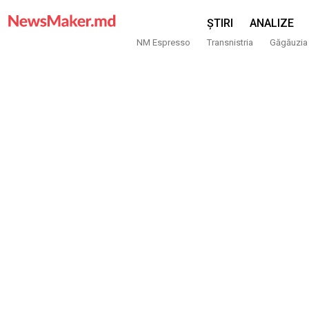
ȘTIRI
ANALIZE
NM Espresso
Transnistria
Găgăuzia