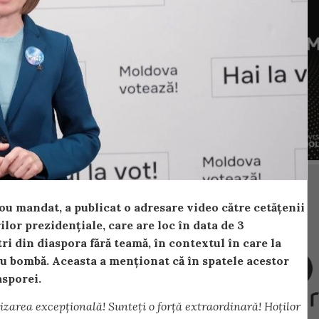
u mandat, a publicat o adresare video către cetățenii
ilor prezidențiale, care are loc în data de 3
ri din diaspora fără teamă, în contextul în care la
 cu bombă. Aceasta a menționat că în spatele acestor
iasporei.
area excepțională! Sunteți o forță extraordinară! Hoților