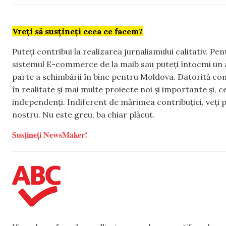
Vreți să susțineți ceea ce facem?
Puteți contribui la realizarea jurnalismului calitativ. Pe
sistemul E-commerce de la maib sau puteți întocmi un 
parte a schimbării în bine pentru Moldova. Datorită con
în realitate și mai multe proiecte noi și importante și,
independenți. Indiferent de mărimea contribuției, veți p
nostru. Nu este greu, ba chiar plăcut.
Susțineți NewsMaker!