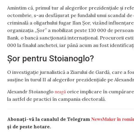
Amintim că, primul tur al alegerilor prezidențiale și re
octombrie, s-au desfășurat pe fundalul unui scandal de
criminală a oligarhului fugar Ilan Șor, vizând influența
organizația „Șor” a mobilizat peste 130 000 de persoane
Bank, o bancă sancționată internațional. Procurorii est
000 la finalul anchetei, iar până acum au fost identificaț
Șor pentru Stoianoglo?
O investigație jurnalistică a Ziarului de Gardă, care a f
susține în turul II al alegerilor prezidențiale pe Alexand
neagă
Alexandr Stoianoglo
orice implicare în cumpărarea 
la astfel de practici în campania electorală.
NewsMaker în româ
Abonați-vă la canalul de Telegram
și de peste hotare.