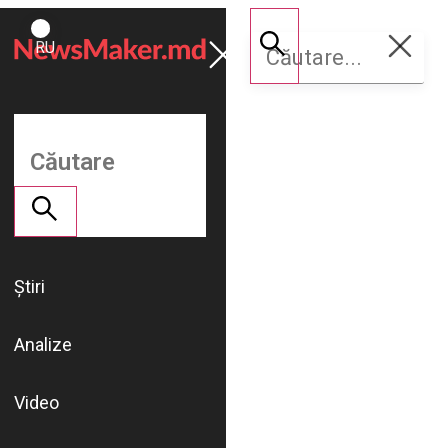
ROMÂNĂ
Susține
RU
NM
Știri
Analize
Video