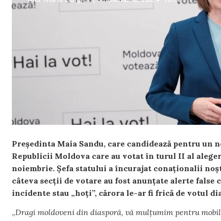
Președinta Maia Sandu, care candidează pentru un no
Republicii Moldova care au votat în turul II al aleger
noiembrie. Șefa statului a încurajat conaționalii noșt
câteva secții de votare au fost anunțate alerte false
incidente stau „hoți”, cărora le-ar fi frică de votul d
„
Dragi moldoveni din diasporă, vă mulțumim pentru mobiliz