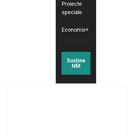
Proiecte
speciale
Economix+
Subcategorii
Susține
NM