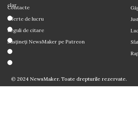
clar
Contacte
Găg
Oferte de lucru
Just
Reguli de citare
Luc
Susțineți NewsMaker pe Patreon
Sfat
Rap
© 2024 NewsMaker. Toate drepturile rezervate.