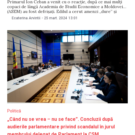
Primarul Ion Ceban a venit cu o reacție, după ce mai mulți
copaci de lângă Academia de Studii Economice a Moldovei
(ASEM) au fost defrișați. Edilul a cerut amenzi „dure” și
înlocuirea arborilor tăiați cu alții „mari și sănătoși”.
Ecaterina Arvintii
-
25 mart. 2024
13:01
Declarațiile au fost făcute în debutul ședinței din 25 martie,
a
Politică
„Când nu se vrea – nu se face”. Concluzii după
audierile parlamentare privind scandalul în jurul
membrului delegat de Parlament la CSM