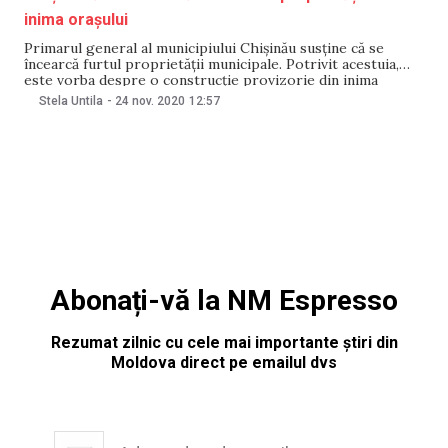
inima orașului
Primarul general al municipiului Chișinău susține că se
încearcă furtul proprietății municipale. Potrivit acestuia,
este vorba despre o construcție provizorie din inima
orașului, care de mulți ani a rămas abandonată. Ion Ceban nu
Stela Untila
-
24 nov. 2020
12:57
a precizat cine anume ar încerca „să fure” proprietatea.
Construcția se află lângă Academia de Studii Economice
Abonați-vă la NM Espresso
Rezumat zilnic cu cele mai importante știri din
Moldova direct pe emailul dvs