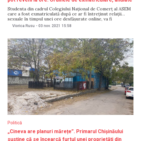
Studenta din cadrul Colegiului Național de Comerț al ASEM
care a fost exmatriculată după ce ar fi întreținut relații
sexuale în timpul unei ore desfășurate online, va fi
restabilită la studii. Totodată, ordinul de exmatriculare pe
Viorica Rusu
-
03 nov. 2021
15:58
numele fetei care a filmat și a postat filmulețul pe rețelele
de socializare, la
Politică
„Cineva are planuri mărețe”. Primarul Chișinăului
susține că se încearcă furtul unei proprietăți din