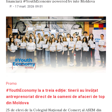
financiară #YouthEconomy powered by iute Moldova
marchează un an de la lansare. Datorită entuziasmului și
P.
-
17 mart. 2026
09:01
interesului crescut din partea tinerilor, proiectul continuă
și anul acesta, aducând în fața elevilor oameni de afaceri
notorii
Promo
#YouthEconomy la a treia ediție: tinerii au învățat
antreprenoriat direct de la oameni de afaceri de top
din Moldova
25 de elevi de la Colegiul Național de Comerț al ASEM din