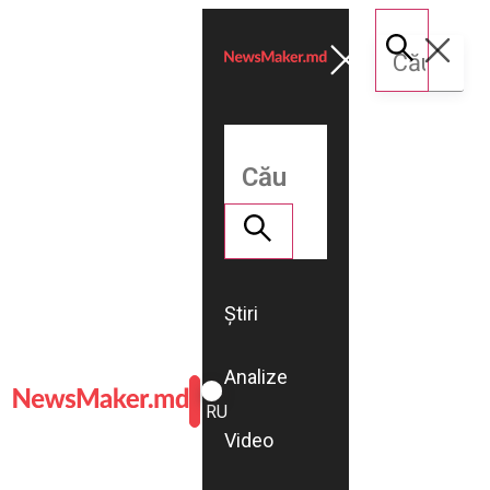
Știri
Analize
ROMÂNĂ
RU
Video