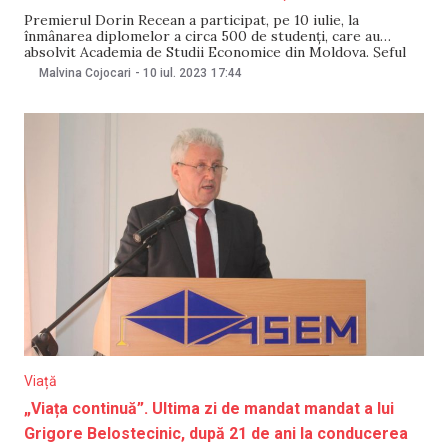
Premierul Dorin Recean a participat, pe 10 iulie, la
înmânarea diplomelor a circa 500 de studenți, care au
absolvit Academia de Studii Economice din Moldova. Șeful
Guvernului a felicitat absolvenții pentru rezultatele
Malvina Cojocari
-
10 iul. 2023
17:44
obținute. Prim-ministrul le-a vorbit absolvenților despre
obiectivele de modernizare a țării și despre oportunitățile
de dezvoltare profesională, subliniind
Viață
„Viața continuă”. Ultima zi de mandat mandat a lui
Grigore Belostecinic, după 21 de ani la conducerea