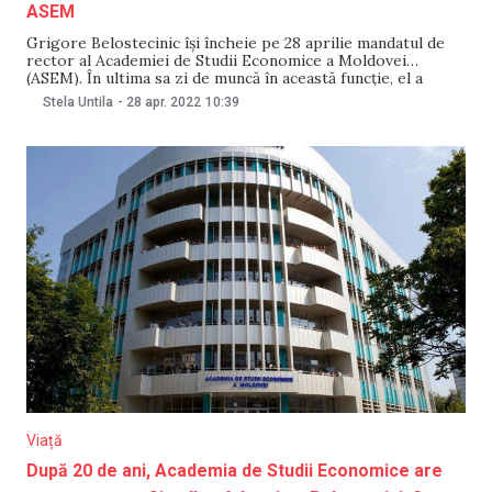
ASEM
Grigore Belostecinic își încheie pe 28 aprilie mandatul de
rector al Academiei de Studii Economice a Moldovei
(ASEM). În ultima sa zi de muncă în această funcție, el a
publicat un bilanț al realizărilor din ultimii 21 ani, dar și
Stela Untila
-
28 apr. 2022
10:39
câteva fotografii. Adresarea lui Grigore Belostecinic: „Am
fost onorat să
Viață
După 20 de ani, Academia de Studii Economice are