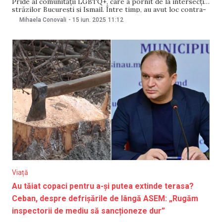
Pride al comunității LGBTQ+, care a pornit de la intersecția
străzilor București și Ismail. Între timp, au avut loc contra-
manifestații. Partidul Socialiștilor din Republica Moldova
Mihaela Conovali
-
15 iun. 2025
11:12
(PSRM) a desfășurat, începând cu ora 11:00, „Marșul
Familiei”, care a pornit de
Viață
Au tăiat copaci pentru a-și putea extinde terasa?
Ceban, despre defrișările de lângă ASEM: „Rugăm
inspectorii de mediu să sancționeze dur”