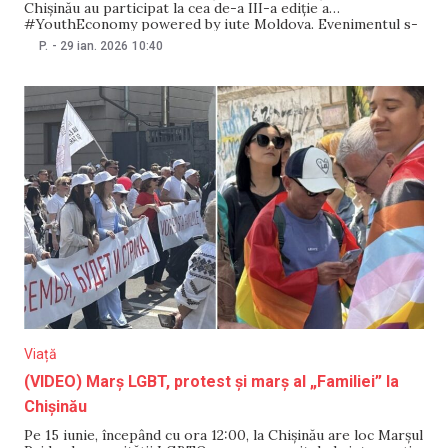
Chișinău au participat la cea de-a III-a ediție a
#YouthEconomy powered by iute Moldova. Evenimentul s-
a desfășurat de Ziua Internațională a Educației și a implicat
P.
-
29 ian. 2026
10:40
viitori contabili, marketologi și specialiști în finanțe și bănci
într-un workshop interactiv de
Viață
(VIDEO) Marș LGBT, protest și marș al „Familiei” la
Chișinău
Pe 15 iunie, începând cu ora 12:00, la Chișinău are loc Marșul