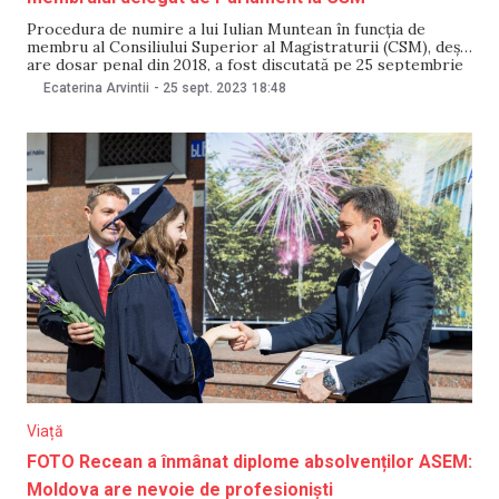
Procedura de numire a lui Iulian Muntean în funcția de
membru al Consiliului Superior al Magistraturii (CSM), deși
are dosar penal din 2018, a fost discutată pe 25 septembrie
la Parlament. Potrivit președintei Comisiei parlamentare
Ecaterina Arvintii
-
25 sept. 2023
18:48
numiri și imunități, Olesea Stamate, cazul a scos la iveală o
situație fără precedent –
Viață
FOTO Recean a înmânat diplome absolvenților ASEM:
Moldova are nevoie de profesioniști