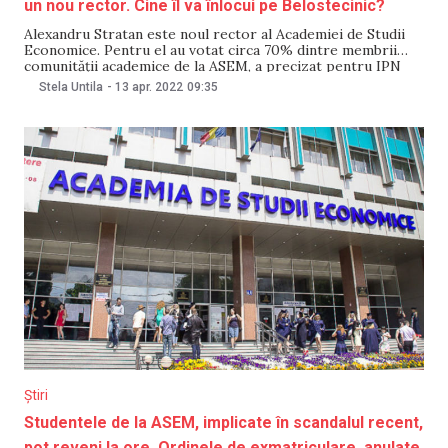
un nou rector. Cine îl va înlocui pe Belostecinic?
Alexandru Stratan este noul rector al Academiei de Studii
Economice. Pentru el au votat circa 70% dintre membrii
comunităţii academice de la ASEM, a precizat pentru IPN
Grigore Belostecinic, rectorul academiei, al cărui mandat
Stela Untila
-
13 apr. 2022
09:35
expiră pe 28 aprilie. Rezultatele votării urmează să fie
aprobate miercuri, 13 aprilie, de către Consiliul
Știri
Studentele de la ASEM, implicate în scandalul recent,
pot reveni la ore. Ordinele de exmatriculare, anulate