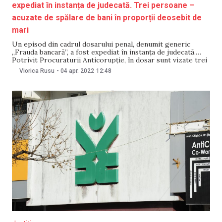
expediat în instanța de judecată. Trei persoane –
acuzate de spălare de bani în proporții deosebit de
mari
Un episod din cadrul dosarului penal, denumit generic
„Frauda bancară”, a fost expediat în instanța de judecată.
Potrivit Procuraturii Anticorupție, în dosar sunt vizate trei
persoane, acuzate de comiterea infracțiunilor de
Viorica Rusu
-
04 apr. 2022
12:48
escrocherie și spălare de bani, săvârșite în proporții
deosebit de mari, în interesul unei organizații criminale.
Prin urmare, cele