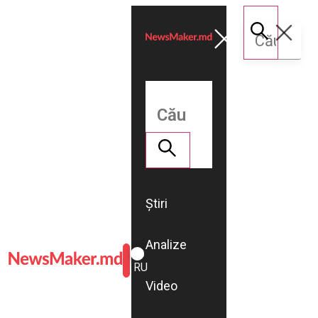
Știri
Analize
ROMÂNĂ
RU
Video