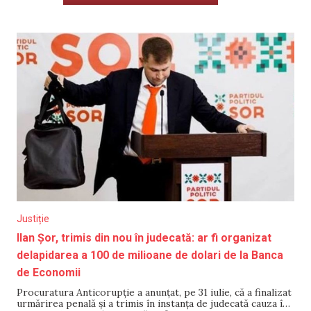
Justiție
Ilan Șor, trimis din nou în judecată: ar fi organizat
delapidarea a 100 de milioane de dolari de la Banca
de Economii
Procuratura Anticorupție a anunțat, pe 31 iulie, că a finalizat
urmărirea penală și a trimis în instanța de judecată cauza în