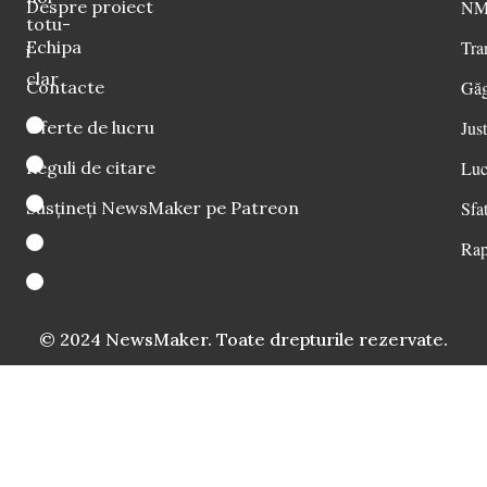
Despre proiect
NM 
totu-
Echipa
Tra
i
clar
Contacte
Găg
Oferte de lucru
Just
Reguli de citare
Luc
Susțineți NewsMaker pe Patreon
Sfat
Rap
© 2024 NewsMaker. Toate drepturile rezervate.