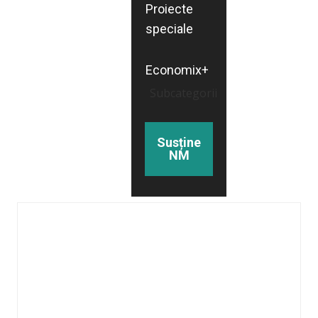
Proiecte
speciale
Economix+
Subcategorii
Susține
NM