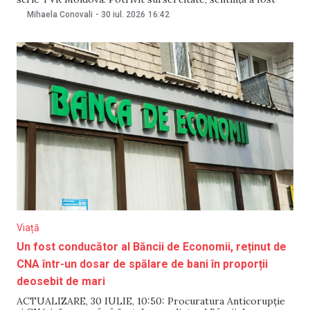
pronunțată în dosarul privind acordarea unor credite
Mihaela Conovali
-
30 iul. 2026
16:42
neperformante care ar fi cauzat un prejudiciu de
aproximativ 3 miliarde de lei. Sentința nu
Viață
Un fost conducător al Băncii de Economii, reținut de
CNA într-un dosar de spălare de bani în proporții
deosebit de mari
ACTUALIZARE, 30 IULIE, 10:50: Procuratura Anticorupție