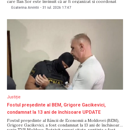
care Ilan Șor este învinuit că ar fi organizat și coordonat
delapidarea a 100 de milioane de dolari din activele Băncii
Ecaterina Arvintii
-
31 iul. 2026
17:47
de Economii (BEM). Potrivit Procuraturii Anticorupție, în
comun
Justiție
Fostul președinte al BEM, Grigore Gacikevici,
condamnat la 13 ani de închisoare UPDATE
Fostul președinte al Băncii de Economii a Moldovei (BEM),
Grigore Gacikevici, a fost condamnat la 13 ani de închisoare,
scrie TVR Moldova. Potrivit sursei citate, sentința a fost