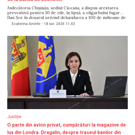
Judecătoria Chișinău, sediul Ciocana, a dispus arestarea
preventivă pentru 30 de zile, în lipsă, a oligarhului fugar
Ilan Șor în dosarul privind delapidarea a 100 de milioane de
dolari de la Banca de Economii (BE,). Decizia a fost
Ecaterina Arvintii
-
18 iun. 2026
11:43
pronunțată pe 17 iunie, la solicitarea procurorilor, anunță
Procuratura Anticorupție. Potrivit Procuraturii,
Justiție
O parte din avion privat, cumpărături la magazine de
lux din Londra. Dragalin, despre traseul banilor din