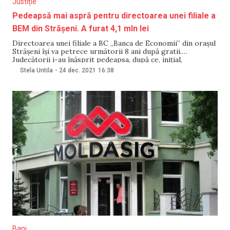
Justiție
Pedeapsă mai aspră pentru directoarea unei filiale a
BEM din Strășeni. A furat 4,1 mln lei
Directoarea unei filiale a BC „Banca de Economii” din orașul
Strășeni își va petrece următorii 8 ani după gratii.
Judecătorii i-au înăsprit pedeapsa, după ce, inițial,
Judecătoria Strășeni, sediul Central, a condamnat-o la 2 ani
Stela Untila
-
24 dec. 2021
16:38
de închisoare, cu suspendarea condiționată a executării
pedepsei pe un termen de probă de 2
Bani