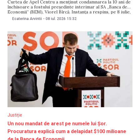
Curtea de Apel Centru a menținut condamnarea la 10 ani de
închisoare a fostului președinte interimar al SA „Banca de
Economii” (BEM), Viorel Bîrcă. Instanța a respins, pe 8 iulie,
atât apelul procurorilor, cât și pe cel al apărării împotriva
Ecaterina Arvintii
-
08 iul. 2026
15:32
sentinței pronunțate în ianuarie 2024. Procuratura
Anticorupție anunță că Curtea
Justiție
Un nou mandat de arest pe numele lui Șor.
Procuratura explică cum a delapidat $100 milioane
de la Banca de Economii