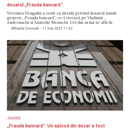
dosarul „Frauda bancară”
Veronica Dragalin a venit cu detalii privind dosarul numit
generic „Frauda bancară”, ce-l vizează pe Vladimir
Andronachi și Anatolie Blonschi. Cel din urmă se află în
căutare, dar urmărirea penală a fost finalizată în lipsa lui și
Mihaela Conovali
-
11 mai 2023
11:52
trimisă în judecată, a comunicat procurorul-șef al
Procuraturii Anticorupție. Și dosarul lui Andronachi
Justiție
„Frauda bancară”: Un episod din dosar a fost