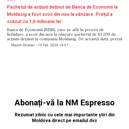
Pachetul de acțiuni deținut de Banca de Economii la
Moldasig a fost scos din nou la vânzare. Prețul a
scăzut cu 1,6 milioane lei
Banca de Economii (BEM), care se află în proces de
lichidare, a scos din nou la vânzare pachetul de 61 200 de
acțiuni deținut la compania Moldasig. De această dată, prețul
cerut pentru pachet a scăzut de la 7 667 136 lei la 6 900 300
Maxim Stratan
-
10 feb. 2020
18:57
lei, informează Bizlaw, astăzi,
Abonați-vă la NM Espresso
Rezumat zilnic cu cele mai importante știri din
Moldova direct pe emailul dvs