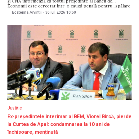
și CNA informează că fostul președinte al Băncii de
Economii este cercetat într-o cauză penală pentru „spălare
de bani în proporții deosebit de mari”. Potrivit probelor,
Ecaterina Arvintii
-
30 iul. 2026
10:50
bănuitul ar fi pretins și primit, în perioada exercitării
funcției, remunerații ilicite în schimbul facilitării acordării
unor credite.
Justiție
Ex-președintele interimar al BEM, Viorel Bîrcă, pierde
la Curtea de Apel: condamnarea la 10 ani de
închisoare, menținută