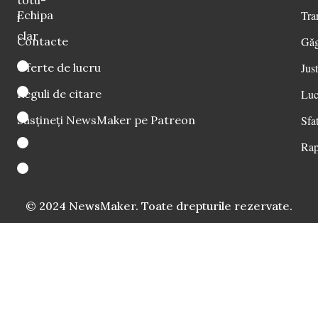
Echipa
Tra
i
clar
Contacte
Găg
Oferte de lucru
Just
Reguli de citare
Luc
Susțineți NewsMaker pe Patreon
Sfat
Rap
© 2024 NewsMaker. Toate drepturile rezervate.