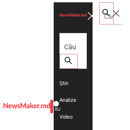
Știri
Analize
ROMÂNĂ
RU
Video