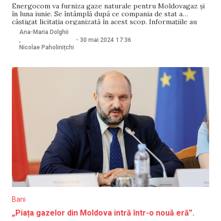
Energocom va furniza gaze naturale pentru Moldovagaz și
în luna iunie. Se întâmplă după ce compania de stat a
câștigat licitația organizată în acest scop. Informațiile au
fost confirmate pentru NM de șeful Moldovagaz, Vadim
Ana-Maria Dolghii
Ceban, pe 30 mai. Licitația privind furnizarea a 16 milioane
-
30 mai 2024
17:36
,
m3 de gaz către Moldovagaz
Nicolae Paholinițchi
Bani
„Piața gazelor din Moldova intră într-o nouă eră”.