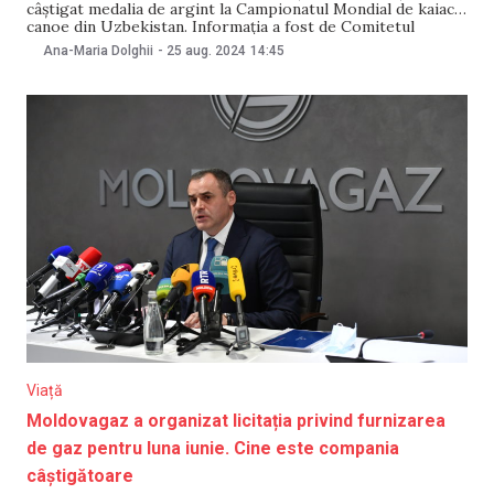
câștigat medalia de argint la Campionatul Mondial de kaiac-
canoe din Uzbekistan. Informația a fost de Comitetul
Național Olimpic și Sportiv din Republica Moldova în data de
Ana-Maria Dolghii
-
25 aug. 2024
14:45
25 august. Daniela Cociu și Maria Olărașu au concurat în
cadrul probei de canoe pe 200
Viață
Moldovagaz a organizat licitația privind furnizarea
de gaz pentru luna iunie. Cine este compania
câștigătoare