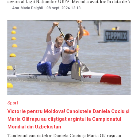
sezon al Ligii Națiunilor UEFA. Meciul a avut loc în data de 7
septembrie, pe stadionul Zimbru din Chișinău. În cadrul
Ana-Maria Dolghii
-
08 sept. 2024
13:13
meciului de fotbal Moldova-Malta, scorul a fost deschis în
minutul
Sport
Victorie pentru Moldova! Canoistele Daniela Cociu și
Maria Olărașu au câștigat argintul la Campionatul
Mondial din Uzbekistan
Tandemul canoistelor Daniela Cociu și Maria Olărașu au