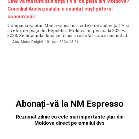
Cine va măsura audiența TV și de piață din Moldova?
Consiliul Audivizualului a anunțat câștigătorul
concursului
Compania Kantar Media va măsura cotele de audiență TV și
a celor de piață din Republica Moldova în perioada 2024-
2029. Se întâmplă după ce firma a câștigat concursul inițiat
și desfășurat pe 29 martie de Consiliul Audiovizualului (CA).
Ana-Maria Dolghii
-
01 apr. 2024
15:34
Informațiile au fost confirmate întru-un comunicat publicat
pe 1 aprilie, de CA.
Abonați-vă la NM Espresso
Rezumat zilnic cu cele mai importante știri din
Moldova direct pe emailul dvs