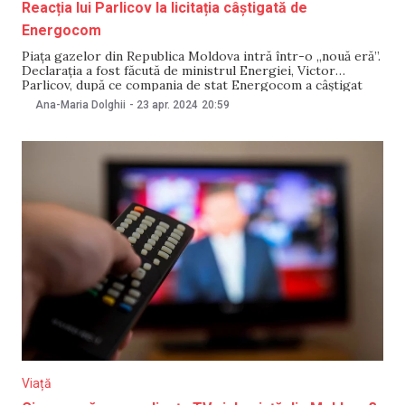
Reacția lui Parlicov la licitația câștigată de
Energocom
Piața gazelor din Republica Moldova intră într-o „nouă eră”.
Declarația a fost făcută de ministrul Energiei, Victor
Parlicov, după ce compania de stat Energocom a câștigat
licitația de pe bursă privind furnizarea gazelor pentru
Ana-Maria Dolghii
-
23 apr. 2024
20:59
consumatorii MoldovaGaz, în luna mai. Victor Parlicov a
reiterat că, în 2023, consumatorii din Moldova au
Viață