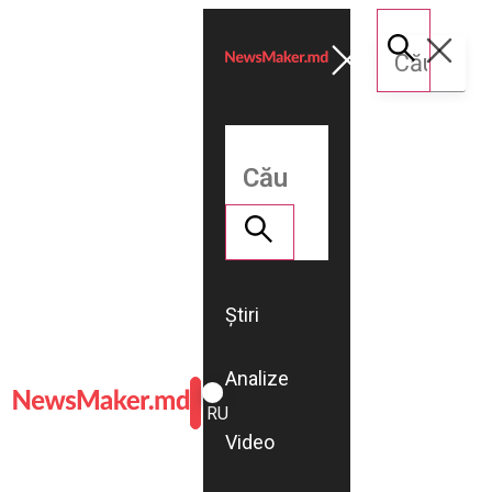
Știri
Analize
ROMÂNĂ
RU
Video