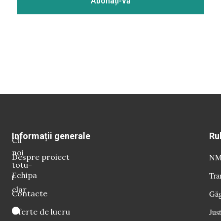
Informații generale
Ru
Cu
noi
Despre proiect
NM 
totu-
Echipa
Tra
i
clar
Contacte
Găg
Oferte de lucru
Just