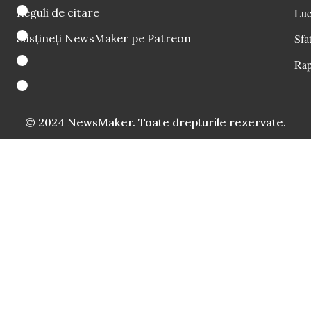
Reguli de citare
Luc
Susțineți NewsMaker pe Patreon
Sfat
Rap
© 2024 NewsMaker. Toate drepturile rezervate.