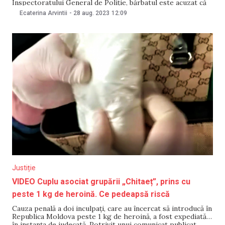
Inspectoratului General de Poliție, bărbatul este acuzat că
distribuia droguri clienților în diferite locații. Pentru a se
Ecaterina Arvintii
-
28 aug. 2023
12:09
deghiza, acesta își lua în brațe copilul de doi ani. Potrivit
sursei citate, deseori, bărbatul era
Justiție
VIDEO Cuplu asociat grupării „Chitaeț”, prins cu
peste 1 kg de heroină. Ce pedeapsă riscă
Cauza penală a doi inculpați, care au încercat să introducă în
Republica Moldova peste 1 kg de heroină, a fost expediată
în instanța de judecată. Potrivit unui comunicat publicat