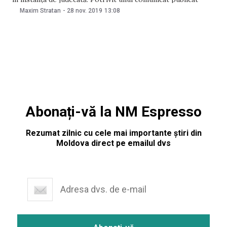
astăzi, 28 noiembrie, de PCCOCS, inclupații sunt membrii
Maxim Stratan
-
28 nov. 2019
13:08
unei grupări asociate organizației criminale „Chitaeț”.
Inculpații sunt soț și soție, originari din
Abonați-vă la NM Espresso
Rezumat zilnic cu cele mai importante știri din
Moldova direct pe emailul dvs