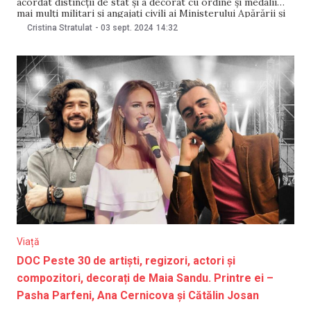
acordat distincții de stat și a decorat cu ordine și medalii
mai mulți militari și angajați civili ai Ministerului Apărării și
Armatei Naționale. Ministrul Apărării, Anatolie Nosatîi
Cristina Stratulat
-
03 sept. 2024
14:32
susține că „Armata Națională este, întâi de toate, despre
oameni, bărbați și femei, dedicați
Viață
DOC Peste 30 de artiști, regizori, actori și
compozitori, decorați de Maia Sandu. Printre ei –
Pasha Parfeni, Ana Cernicova și Cătălin Josan