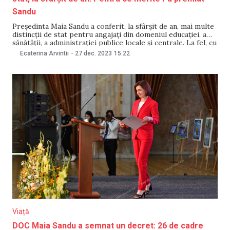
Sandu
Președinta Maia Sandu a conferit, la sfârșit de an, mai multe
distincții de stat pentru angajați din domeniul educației, a
sănătății, a administrației publice locale și centrale. La fel, cu
distincții s-au ales, potrivit Președinției, mai mulți sportivi,
Ecaterina Arvintii
-
27 dec. 2023
15:22
oameni de afaceri, dar și victimele ale deportărilor. Potrivit
Președinției, distincțiile au
Viață
DOC Maia Sandu a semnat un decret: 26 de cadre