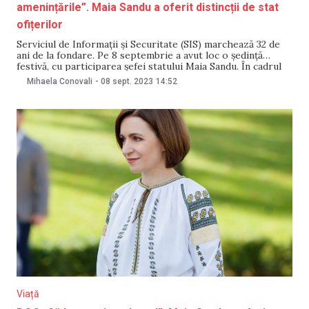
amenințările”. Maia Sandu a oferit distincții de stat
ofițerilor
Serviciul de Informații și Securitate (SIS) marchează 32 de
ani de la fondare. Pe 8 septembrie a avut loc o ședință
festivă, cu participarea șefei statului Maia Sandu. În cadrul
evenimentului, mai multor ofițeri le-au fost oferite distincții
Mihaela Conovali
-
08 sept. 2023
14:52
de stat. La cei 32 de ani de la fondare, conducerea și
Viață