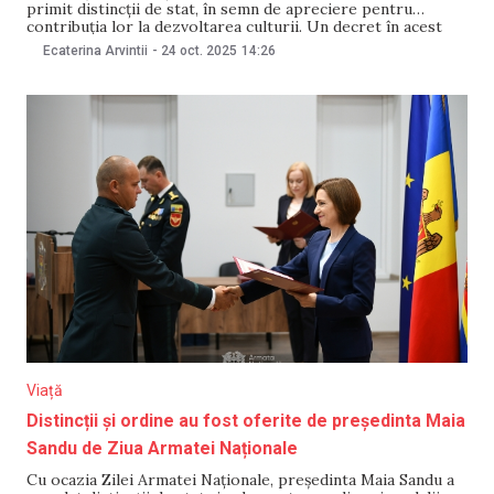
primit distincții de stat, în semn de apreciere pentru
contribuția lor la dezvoltarea culturii. Un decret în acest
sens a fost semnat vineri, 24 octombrie, de președinta Maia
Ecaterina Arvintii
-
24 oct. 2025
14:26
Sandu. Distincțiile au fost acordate „pentru succese
remarcabile în activitatea de creație, contribuția
Viață
Distincții și ordine au fost oferite de președinta Maia
Sandu de Ziua Armatei Naționale
Cu ocazia Zilei Armatei Naționale, președinta Maia Sandu a