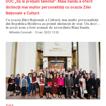
DOC „Să le prețuim talentul”. Maia Sandu a oferit
distincții mai multor personalități cu ocazia Zilei
Naționale a Culturii
Cu ocazia Zilei Naționale a Culturii, mai multe personalități
din Republica Moldova au primit distincții de stat. Un decret
în acest sens a fost semnat de președinta Maia Sandu.
„Cultura este singura sursă certă a unei bucurii
Mihaela Conovali
-
15 ian. 2023
13:55
permanente”, comunică șefa statului. „Este unicul loc în care
libertatea e la ea
Viață