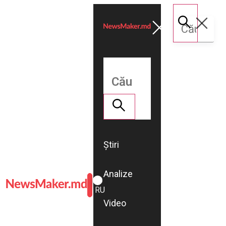
Știri
Analize
ROMÂNĂ
RU
Video