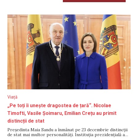
Viață
„Pe toți îi unește dragostea de țară“. Nicolae
Timofti, Vasile Șoimaru, Emilian Crețu au primit
distincții de stat
Președinta Maia Sandu a înmânat pe 23 decembrie distincții
de stat mai multor personalități. Instituția prezidențială a