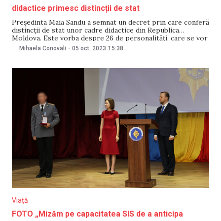
didactice primesc distincții de stat
Președinta Maia Sandu a semnat un decret prin care conferă
distincții de stat unor cadre didactice din Republica
Moldova. Este vorba despre 26 de personalități, care se vor
alege cu „Ordinul de Onoare”, medalia „Meritul Civic”,
Mihaela Conovali
-
05 oct. 2023
15:38
medalia „Mihai Eminescu”, titlul onorific „Maestru în Artă”
sau titlul onorific „Om Emerit”. Potrivit
Viață
FOTO „Mizăm pe capacitatea SIS de a anticipa