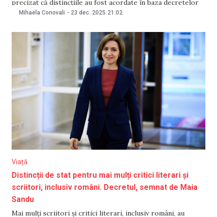
precizat că distincțiile au fost acordate în baza decretelor
semnate de șefa statului pe parcursul anului 2025. Potrivit
Mihaela Conovali
-
23 dec. 2025
21:02
imaginilor publicate de președintă, printre cei care au
primit distincțiile se numără ex-președintele Nicolae
Timofti,
Viață
Distincții de stat pentru mai mulți critici literari și
scriitori, inclusiv români. Decretul, semnat de Maia
Sandu
Mai mulți scriitori și critici literari, inclusiv români, au