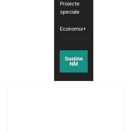
Proiecte
speciale
Economix+
Subcategorii
Susține
NM