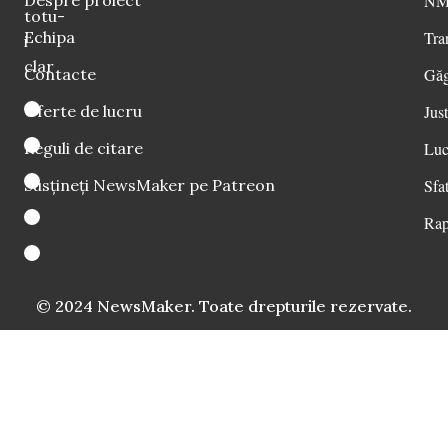
NM 
totu-
Echipa
Tra
i
clar
Contacte
Găg
Oferte de lucru
Just
Reguli de citare
Luc
Susțineți NewsMaker pe Patreon
Sfat
Rap
© 2024 NewsMaker. Toate drepturile rezervate.