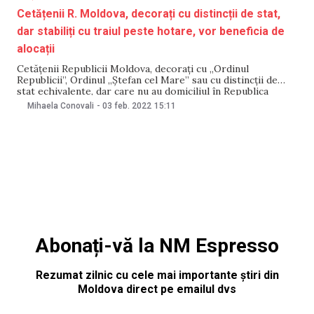
Cetățenii R. Moldova, decorați cu distincții de stat,
dar stabiliți cu traiul peste hotare, vor beneficia de
alocații
Cetățenii Republicii Moldova, decorați cu „Ordinul
Republicii”, Ordinul „Ștefan cel Mare” sau cu distincții de
stat echivalente, dar care nu au domiciliul în Republica
Moldova, vor beneficia de dreptul la alocație nominală
Mihaela Conovali
-
03 feb. 2022
15:11
lunară de stat. În acest sens, Parlamentul a adoptat, în
cadrul ședinței de astăzi, 3 februarie, proiectul de
Abonați-vă la NM Espresso
Rezumat zilnic cu cele mai importante știri din
Moldova direct pe emailul dvs