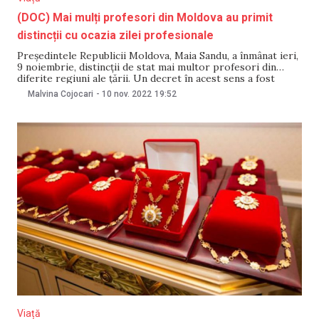
(DOC) Mai mulți profesori din Moldova au primit
distincții cu ocazia zilei profesionale
Președintele Republicii Moldova, Maia Sandu, a înmânat ieri,
9 noiembrie, distincții de stat mai multor profesori din
diferite regiuni ale țării. Un decret în acest sens a fost
semnat la data de 5 octombrie cu prilejul Zilei Profesorului.
Malvina Cojocari
-
10 nov. 2022
19:52
În cadrul ceremoniei, președinta Maia Sandu și-a exprimat
recunoștința pentru dedicația cu
Viață