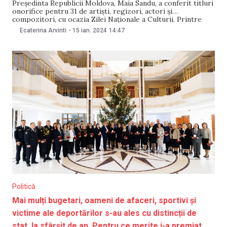
Președinta Republicii Moldova, Maia Sandu, a conferit titluri
onorifice pentru 31 de artiști, regizori, actori și
compozitori, cu ocazia Zilei Naționale a Culturii. Printre
artiștii care s-au ales cu distincții de stat se numără inclusiv
Ecaterina Arvinti
-
15 ian. 2024
14:47
interpreții Ana Cernicova, Pasha Parfeni și Cătălin Josan,
care au cântat în curtea Președinției la
Politică
Mai mulți bugetari, oameni de afaceri, sportivi și
victime ale deportărilor s-au ales cu distincții de
stat, la sfârșit de an. Pentru ce merite i-a premiat