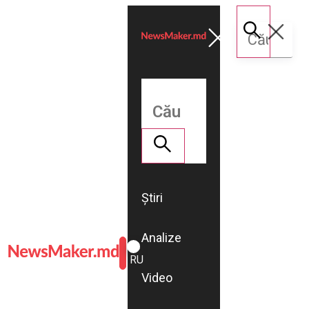
Știri
Analize
ROMÂNĂ
RU
Video