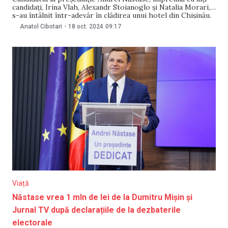
candidați, Irina Vlah, Alexandr Stoianoglo și Natalia Morari,
s-au întâlnit într-adevăr în clădirea unui hotel din Chișinău.
Acolo, ei și alți candidați s-au întâlnit cu misiunea Adunării
Anatol Cibotari
-
18 oct. 2024
09:17
Parlamentare a Consiliului Europei. Aceasta este afirmația
moderatorului de la Jurnal TV, Dumitru Mișin, care
Viață
Năstase vrea 1 mln de lei de la Dumitru Mișin și
Jurnal TV după declarațiile de la dezbaterile
electorale