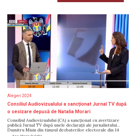
Alegeri 2024
Consiliul Audiovizualului a sancționat Jurnal TV după
o sesizare depusă de Natalia Morari
Consiliul Audiovizualului (CA) a sancționat cu avertizare
publică Jurnal TV după unele declarații ale jurnalistului
Dumitru Mișin din timpul dezbaterilor electorale din 14
octombrie, cu participarea Nataliei Morari, candidat la