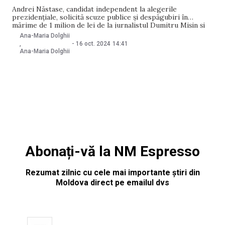
Andrei Năstase, candidat independent la alegerile
prezidențiale, solicită scuze publice și despăgubiri în
mărime de 1 milion de lei de la jurnalistul Dumitru Mișin și
Jurnal TV. Acesta îl acuză pe Mișin de defăimare, după ce, în
Ana-Maria Dolghii
timpul dezbaterilor electorale din 15 octombrie, a fost
-
16 oct. 2024
14:41
,
adresată o întrebare cu privire
Ana-Maria Dolghii
Abonați-vă la NM Espresso
Rezumat zilnic cu cele mai importante știri din
Moldova direct pe emailul dvs