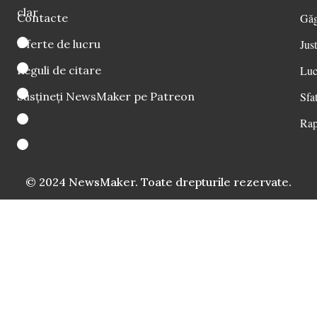
clar
Contacte
Găg
Oferte de lucru
Just
Reguli de citare
Luc
Susțineți NewsMaker pe Patreon
Sfat
Rap
© 2024 NewsMaker. Toate drepturile rezervate.