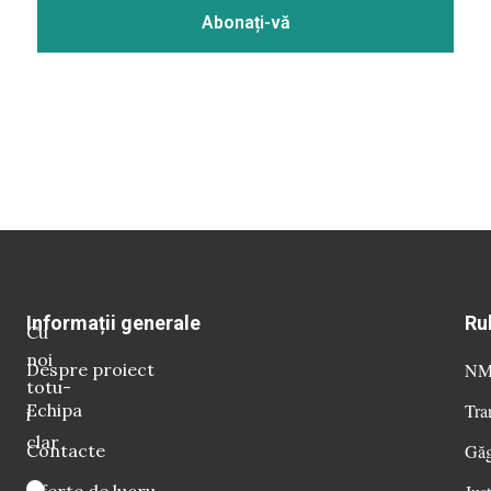
Informații generale
Ru
Cu
noi
Despre proiect
NM 
totu-
Echipa
Tra
i
clar
Contacte
Găg