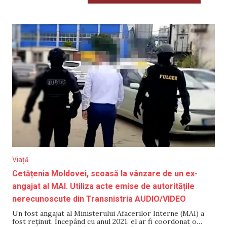
Viață
Cetățenia Moldovei, scoasă la vânzare de un ex-
angajat al MAI. Utiliza acte emise de autoritățile
nerecunoscute din Transnistria AUDIO/VIDEO
Un fost angajat al Ministerului Afacerilor Interne (MAI) a
fost reținut. Începând cu anul 2021, el ar fi coordonat o