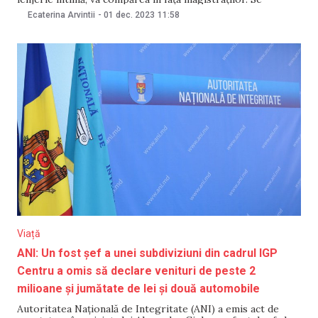
întâmplă după ce Procuratura pentru Combaterea
Ecaterina Arvintii
-
01 dec. 2023
11:58
Criminalității Organizate și Cauze Speciale (PCCOCS),
oficiul „Nord,” a trimis în judecată dosarul în care figurează
bărbatul și alți
Viață
ANI: Un fost șef a unei subdiviziuni din cadrul IGP
Centru a omis să declare venituri de peste 2
milioane și jumătate de lei și două automobile
Autoritatea Națională de Integritate (ANI) a emis act de