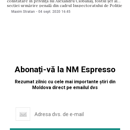
constatare în privința lui Alexandru Ciobanaș, fostul șef al
secției urmărire penală din cadrul Inspectoratului de Poliție
Centru. „Inspectorul de integritate a stabilit că subiectul a
Maxim Stratan
-
04 sept. 2020
16:45
încălcat regimul juridic al declarării averii și intereselor
personale prin includerea unor date incomplete în
Abonați-vă la NM Espresso
Rezumat zilnic cu cele mai importante știri din
Moldova direct pe emailul dvs