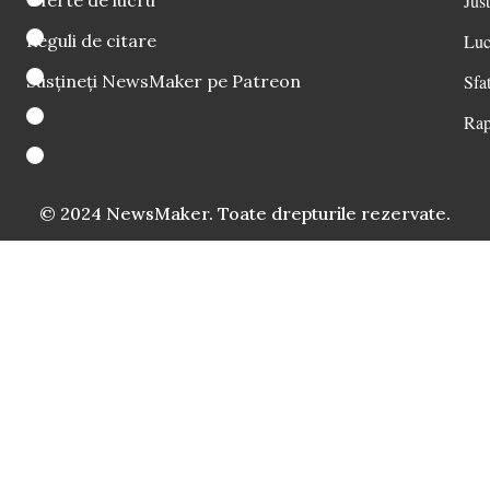
Oferte de lucru
Just
Reguli de citare
Luc
Susțineți NewsMaker pe Patreon
Sfat
Rap
© 2024 NewsMaker. Toate drepturile rezervate.