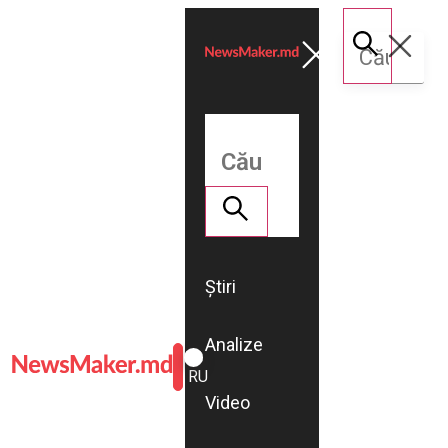
Știri
Analize
ROMÂNĂ
RU
Video