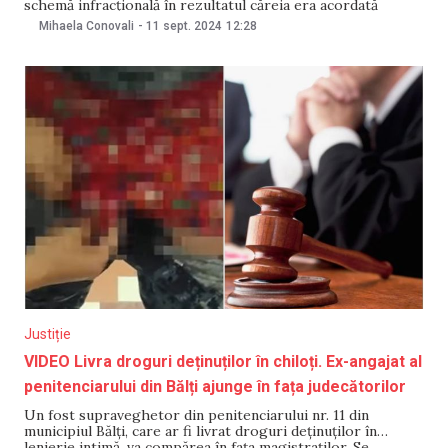
schemă infracțională în rezultatul căreia era acordată
cetățenia Republicii Moldova. S-a depistat că solicitanții
Mihaela Conovali
-
11 sept. 2024
12:28
cetățeniei Moldovei prezentau, la ghișeele Agenției Servicii
Publice (ASP), acte ale altor persoane – emise de
Justiție
VIDEO Livra droguri deținuților în chiloți. Ex-angajat al
penitenciarului din Bălți ajunge în fața judecătorilor
Un fost supraveghetor din penitenciarului nr. 11 din
municipiul Bălți, care ar fi livrat droguri deținuților în
lenjerie intimă, va compărea în fața magistraților. Se