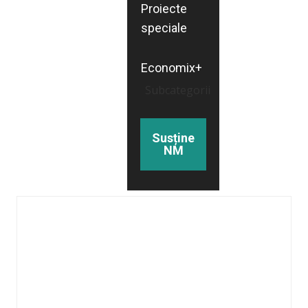
Proiecte
speciale
Economix+
Subcategorii
Susține
NM