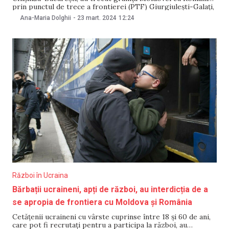
prin punctul de trece a frontierei (PTF) Giurgiulești-Galați,
în dimineața de 23 martie. Informația a fost confirmată de
Ana-Maria Dolghii
-
23 mart. 2024
12:24
Inspectoratul General al Poliției de Frontieră (IGPF) într-
un comunicat. „Anunțăm că toți participanții au trecut cu
succes frontiera dintre
Război în Ucraina
Bărbații ucraineni, apți de război, au interdicția de a
se apropia de frontiera cu Moldova și România
Cetățenii ucraineni cu vârste cuprinse între 18 şi 60 de ani,
care pot fi recrutați pentru a participa la război, au