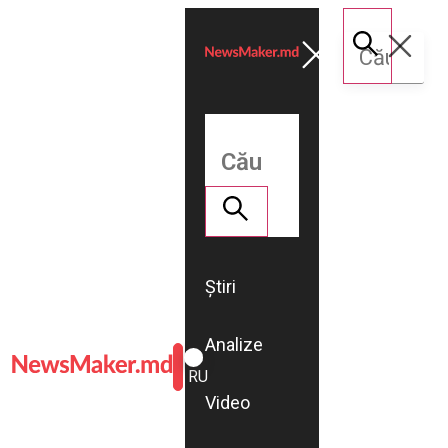
Știri
Analize
ROMÂNĂ
RU
Video