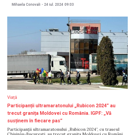
RO-Alert în 17 localități din nordul judeţului Tulcea. Alerta
Mihaela Conovali
-
24 iul. 2024
09:03
informa populaţia despre posibilitatea căderii unor obiecte
din spaţiul aerian, pe
Viață
Participanții ultramaratonului „Rubicon 2024” au
trecut granița Moldovei cu România. IGPF: „Vă
susținem în fiecare pas”
Participanții ultramaratonului „Rubicon 2024”, cu traseul
Chișinău-București, au trecut granița Moldovei cu România,