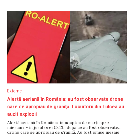
odată semnată, schimbarea va fi ratificată. „Frontiera
comună traversează vârfurile alpine,
Externe
Alertă aeriană în România: au fost observate drone
care se apropiau de graniţă. Locuitorii din Tulcea au
auzit explozii
Alertă aeriană în România, în noaptea de marţi spre
miercuri – în jurul orei 02:20, după ce au fost observate
drone care se apropiau de graniţă. Au fost emise mesaje