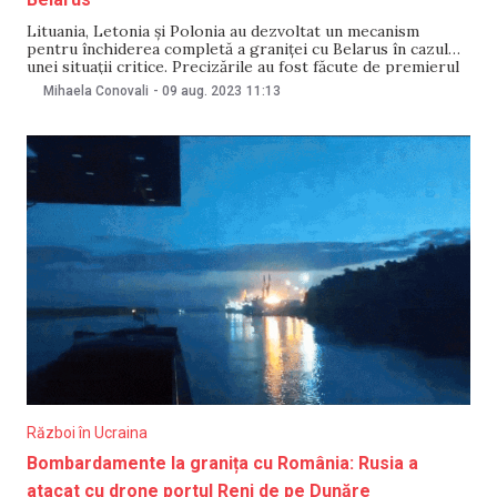
Lituania, Letonia și Polonia au dezvoltat un mecanism
pentru închiderea completă a graniței cu Belarus în cazul
unei situații critice. Precizările au fost făcute de premierul
lituanian Ingrida Šimonytė. Potrivit acesteia, instituțiile din
Mihaela Conovali
-
09 aug. 2023
11:13
cele trei țări vor evalua „situațiile concrete” și vor decide în
comun răspunsul la acestea, relatează Novaya
Război în Ucraina
Bombardamente la granița cu România: Rusia a
atacat cu drone portul Reni de pe Dunăre