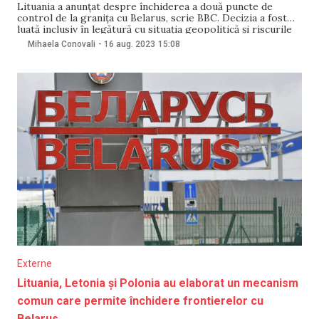
Lituania a anunțat despre închiderea a două puncte de
control de la granița cu Belarus, scrie BBC. Decizia a fost
luată inclusiv în legătură cu situația geopolitică și riscurile
de amenințare la adresa securității. Autoritățile Lituaniei au
Mihaela Conovali
-
16 aug. 2023
15:08
decis pe 16 august să închidă temporar punctele de control
Șumsk și Tverci
Externe
Lituania, Letonia și Polonia au elaborat un mecanism
comun care permite închidere frontierelor cu
Belarus