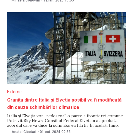
Mihaela Conovali
-
12 ian. 2025
17:03
pentru munca desfășurată sâmbăta, duminica și de sărbători.
Potrivit manifestanților, venitul lor va fi
Externe
Granița dintre Italia și Elveția posibil va fi modificată
din cauza schimbărilor climatice
Italia și Elveția vor „redesena” o parte a frontierei comune.
Potrivit Sky News, Consiliul Federal Elvețian a aprobat
acordul care va duce la schimbarea hărții. În același timp,
Italia este încă în curs de finalizare a ajustării frontierei, iar
Anatol Cibotari
-
01 oct. 2024
09:53