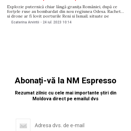
Explozie puternică chiar lângă granița României, după ce
forțele ruse au bombardat din nou regiunea Odesa. Rachete
și drone ar fi lovit porturile Reni și Ismail, situate pe
Dunăre, în apropierea graniței româno-ucrainene, scrie
Ecaterina Arvintii
-
24 iul. 2023
10:14
Digi24. Potrivit corespondenților militari, au fost atacate
rezervoare petroliere, depozite cu arme și echipamente
NATO. În
Abonați-vă la NM Espresso
Rezumat zilnic cu cele mai importante știri din
Moldova direct pe emailul dvs