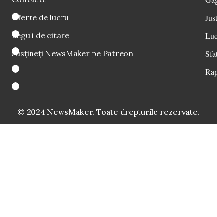
Oferte de lucru
Just
Reguli de citare
Luc
Susțineți NewsMaker pe Patreon
Sfat
Rap
© 2024 NewsMaker. Toate drepturile rezervate.