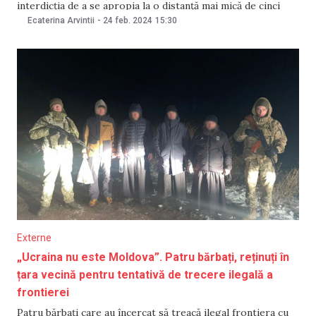
interdicția de a se apropia la o distanță mai mică de cinci
kilometri de frontiera cu Republica Moldova și România,
Ecaterina Arvintii
-
24 feb. 2024
15:30
potrivit unui ordin semnat de șeful Serviciului de Stat
Externe
„Ucraina nu este Moldova”. Patru bărbați, reținuți în
țara vecină pentru tentativă de trecere ilegală a
frontierei
Patru bărbați care au încercat să treacă ilegal frontiera cu