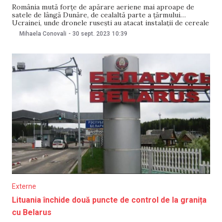
România mută forțe de apărare aeriene mai aproape de
satele de lângă Dunăre, de cealaltă parte a țărmului
Ucrainei, unde dronele rusești au atacat instalații de cereale
și adaugă noi posturi militare de observație și patrule în
Mihaela Conovali
-
30 sept. 2023
10:39
zonă. Precizările au fost făcute pentru Reuters, scrie
Europa Liberă România, de două
Externe
Lituania închide două puncte de control de la granița
cu Belarus