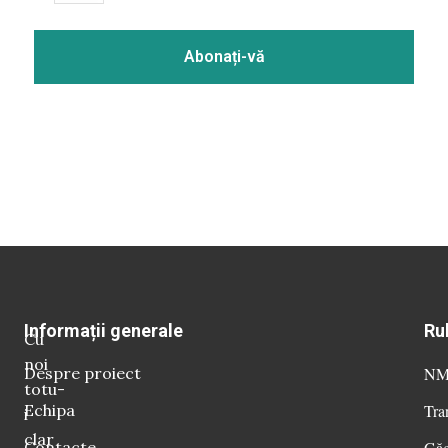
Informații generale
Ru
Cu
noi
Despre proiect
NM 
totu-
Echipa
Tra
i
clar
Contacte
Găg