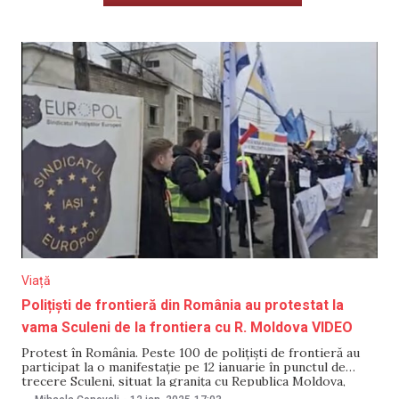
Viață
Polițiști de frontieră din România au protestat la
vama Sculeni de la frontiera cu R. Moldova VIDEO
Protest în România. Peste 100 de polițiști de frontieră au
participat la o manifestație pe 12 ianuarie în punctul de
trecere Sculeni, situat la granița cu Republica Moldova,
scrie G4media. Aceștia sunt nemulțumiți de tăierile salariale