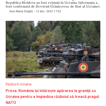
Republica Moldova au fost reținuți în Ucraina. Informația a
fost confirmată de Serviciul Grăniceresc de Stat al Ucrainei,
într-un comunicat din 12 decembrie. Potrivit instituției, unul
Ana-Maria Dolghii
-
12 dec. 2023
17:02
dintre cei reținuți este un fost arhipăstor în trezoreria
Lavrei Pecerska din Kiev. „În
Război în Ucraina
Presa: România își întărește apărarea la graniță cu
Ucraina pentru a împiedica războiul să treacă pragul
NATO