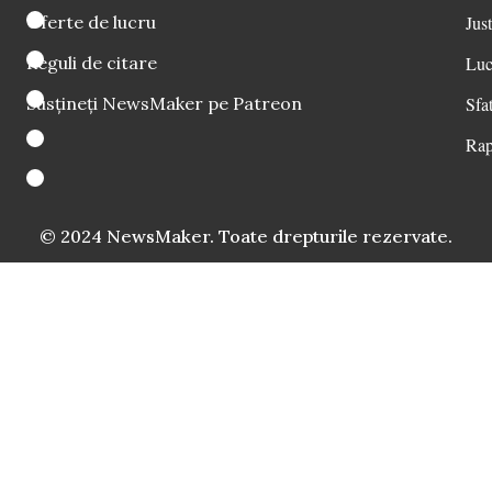
Oferte de lucru
Just
Reguli de citare
Luc
Susțineți NewsMaker pe Patreon
Sfat
Rap
© 2024 NewsMaker. Toate drepturile rezervate.