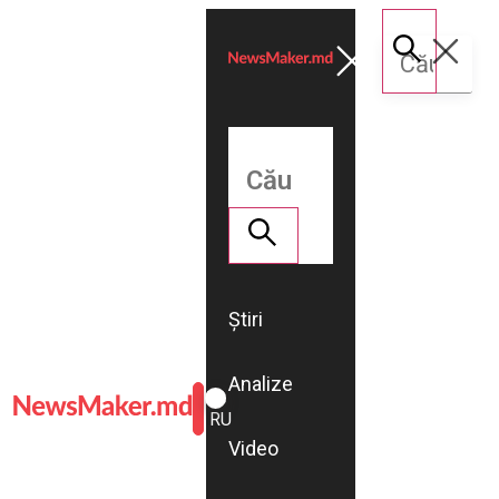
Știri
Analize
ROMÂNĂ
RU
Video