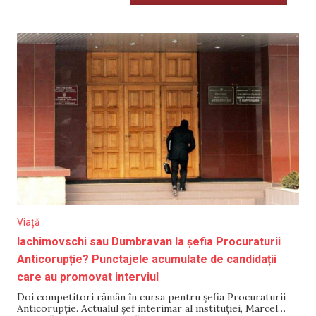
Viață
Iachimovschi sau Dumbravan la șefia Procuraturii
Anticorupție? Punctajele acumulate de candidații
care au promovat interviul
Doi competitori rămân în cursa pentru șefia Procuraturii
Anticorupție. Actualul șef interimar al instituției, Marcel