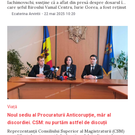
Iachimovschi, susține că a aflat din presă despre dosarul în
care șeful Biroului Vamal Centru, Iurie Gorea, a fost reținut
pentru luare de mită în sumă de 40 de mii de dolari, deși
Ecaterina Arvintii
-
22 mai 2025
10:20
dosarele de corupție mare sunt o prerogativă exclusivă a
PA.
Viață
Noul sediu al Procuraturii Anticorupție, măr al
discordiei. CSM: nu purtăm astfel de discuții
Reprezentanții Consiliului Superior al Magistraturii (CSM)