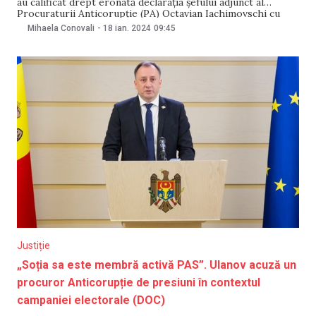
au calificat drept eronată declarația șefului adjunct al
Procuraturii Anticorupție (PA) Octavian Iachimovschi cu
privire la noul sediu al PA. Mai exact, oficialul a spus la o
Mihaela Conovali
-
18 ian. 2024
09:45
emisiune televizată că „procesul este destul de complicat”
și „urmează să fie decis inclusiv de Guvern și
Justiție
„Soția sa este membră activă PAS”. Ulanov acuză un
procuror Anticorupție de presiuni în contextul
campaniei electorale (DOC)