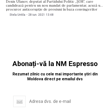
Denis Ulanov, deputat al Partidului Politic „ȘOR”, care
candidează pentru un nou mandat de parlamentar, acuză un
procuror anticorupție de presiuni în baza convingerilor
sale politice. Acesta a expediat o sesizare în adresa
Stela Untila
-
28 iun. 2021
13:48
Procuraturii Generale, Consiliului Superior al Procurorilor,
Comisiei Electorale Centrale, Ministerului Afacerilor
Interne și Serviciului de Informații și
Abonați-vă la NM Espresso
Rezumat zilnic cu cele mai importante știri din
Moldova direct pe emailul dvs