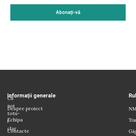
Informații generale
Ru
Cu
noi
Despre proiect
NM 
totu-
Echipa
Tra
i
clar
Contacte
Găg