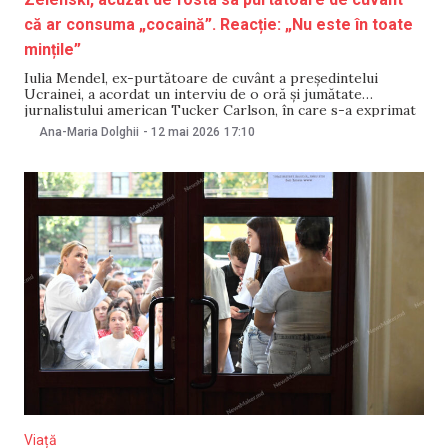
că ar consuma „cocaină”. Reacție: „Nu este în toate
mințile”
Iulia Mendel, ex-purtătoare de cuvânt a președintelui
Ucrainei, a acordat un interviu de o oră și jumătate
jurnalistului american Tucker Carlson, în care s-a exprimat
în termeni extrem de negativi la adresa fostului său șef. Ea a
Ana-Maria Dolghii
-
12 mai 2026
17:10
spus, între altele, că Vladimir Zelenski ar fi un „obstacol” în
calea încheierii
Viață