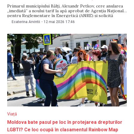
Primarul municipiului Bălți, Alexandr Petkov, cere anularea
„imediată” a noului tarif la apă aprobat de Agenția Națională
pentru Reglementare în Energetică (ANRE) și solicită
procuraturii să verifice activitatea conducerii întreprinderii
Ecaterina Arvintii
-
12 mai 2026
17:46
Apă-Canal Bălți, precum și a Agenției. Edilul califică
majorarea drept „o adevărată batjocură la adresa
bălțenilor”. Acuzațiile sunt respinse de
Viață
Moldova bate pasul pe loc în protejarea drepturilor
LGBTI? Ce loc ocupă în clasamentul Rainbow Map