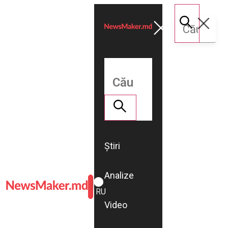
Știri
Analize
ROMÂNĂ
RU
Video