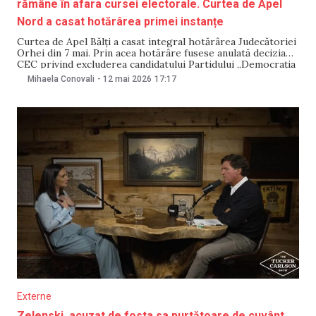
rămâne în afara cursei electorale. Curtea de Apel
Nord a casat hotărârea primei instanțe
Curtea de Apel Bălți a casat integral hotărârea Judecătoriei
Orhei din 7 mai. Prin acea hotărâre fusese anulată decizia
CEC privind excluderea candidatului Partidului „Democrația
Acasă”, Victor Perțu, din cursa pentru funcția de primar al
Mihaela Conovali
-
12 mai 2026
17:17
municipiului Orhei. Decizia Curții de Apel a fost pronunțată
pe 12 mai. Liderul „Democrația Acasă”,
Externe
Zelenski, acuzat de fosta sa purtătoare de cuvânt