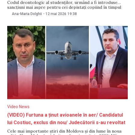
Codul deontologic al studenților, urmând a fi introduse
sancțiuni mai aspre pentru cei depistați copiind în timpul
examenelor. Acestea ar putea include chiar și
Ana-Maria Dolghii
-
12 mai 2026
19:38
exmatricularea din cadrul instituție, fără drept de
restabilire la studii. Afirmațiile au fost făcute de rectorul
UTM, Viorel
Video News
(VIDEO) Furtuna a ținut avioanele în aer/ Candidatul
lui Costiuc, exclus din nou/ Judecătorii s-au revoltat
Cele mai importante știri din Moldova și din lume în noua