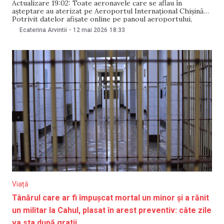
Actualizare 19:02: Toate aeronavele care se aflau în
așteptare au aterizat pe Aeroportul Internațional Chișinău.
Potrivit datelor afișate online pe panoul aeroportului,
zborul FlyOne redirecționat către aeroportul din Bacău
Ecaterina Arvintii
-
12 mai 2026
18:33
urmează să ajungă la Chișinău la ora 19:40. Actualizare
18:50: Traficul aerian revine treptat la normal: cursele LOT
și Pegasus au
Viață
Tânărul care ar fi împușcat mortal un minor și a rănit
un militar la Cahul, plasat în arest preventiv: câte zile
va sta după gratii