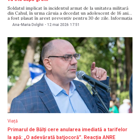
Soldatul implicat în incidentul armat de la unitatea militară
din Cahul, în urma căruia a decedat un adolescent de 16 ani,
a fost plasat în arest preventiv pentru 30 de zile. Informația
a fost confirmată de purtătoare de cuvânt a Procuraturii
Ana-Maria Dolghii
-
12 mai 2026
17:51
Generale, Violina Moraru, pe 12 mai, pentru NewsMaker.
Amintim
Viață
Primarul de Bălți cere anularea imediată a tarifelor
la apă: „O adevărată batjocoră”. Reacția ANRE