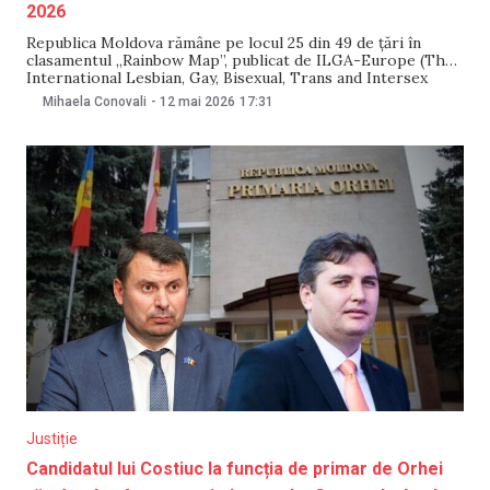
2026
Republica Moldova rămâne pe locul 25 din 49 de țări în
clasamentul „Rainbow Map”, publicat de ILGA-Europe (The
International Lesbian, Gay, Bisexual, Trans and Intersex
Association), privind legislația și politicile referitoare la
Mihaela Conovali
-
12 mai 2026
17:31
persoanele LGBTI. Rainbow Map a clasificat cele 49 de țări
în funcție de practicile lor juridice și de
Justiție
Candidatul lui Costiuc la funcția de primar de Orhei