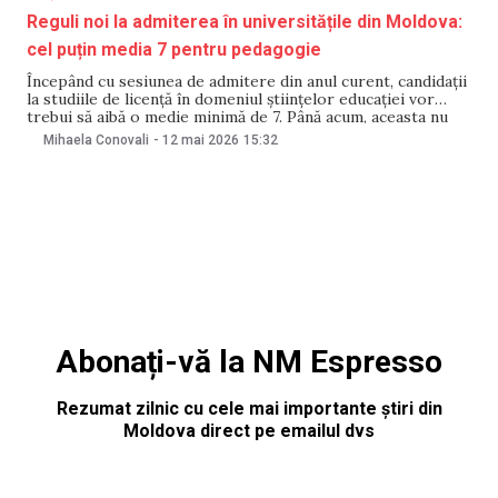
Reguli noi la admiterea în universitățile din Moldova:
cel puțin media 7 pentru pedagogie
Începând cu sesiunea de admitere din anul curent, candidații
la studiile de licență în domeniul științelor educației vor
trebui să aibă o medie minimă de 7. Până acum, aceasta nu
putea fi mai mică de 6,50. Noutatea a fost comunicată pe 12
Mihaela Conovali
-
12 mai 2026
15:32
mai de Ministerul Educației și Cercetării, care a
Abonați-vă la NM Espresso
Rezumat zilnic cu cele mai importante știri din
Moldova direct pe emailul dvs