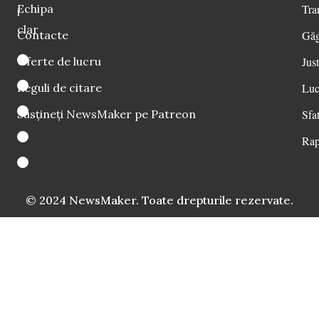
Echipa
Tra
i
clar
Contacte
Găg
Oferte de lucru
Just
Reguli de citare
Luc
Susțineți NewsMaker pe Patreon
Sfat
Rap
© 2024 NewsMaker. Toate drepturile rezervate.