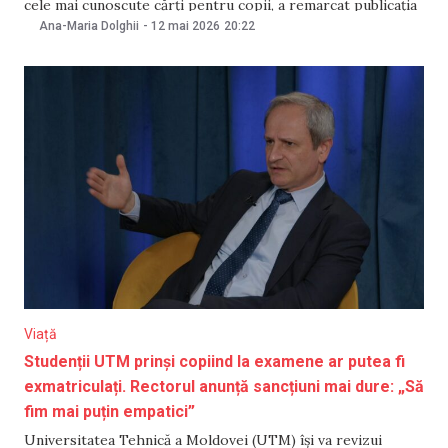
cele mai cunoscute cărți pentru copii, a remarcat publicația
Verstka. Astfel de avertismente au fost afișate de LitRes,
Ana-Maria Dolghii
-
12 mai 2026
20:22
Ozon, editura AST și alte companii, notează publicația
„Верстка”. Mențiunea despre „consumul ilegal de
stupefiante, substanțe
Viață
Studenții UTM prinși copiind la examene ar putea fi
exmatriculați. Rectorul anunță sancțiuni mai dure: „Să
fim mai puțin empatici”
Universitatea Tehnică a Moldovei (UTM) își va revizui