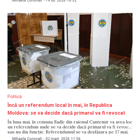
Mihaela Conovali
-
19 iul. 2026
16:52
a adăugat că va solicita și organizarea unor audieri în
Parlament și
Politică
Încă un referendum local în mai, în Republica
Moldova: se va decide dacă primarul va fi revocat
În luna mai, în comuna Sadîc din raionul Cantemir va avea loc
un referendum unde se va decide dacă primarul va fi revocat
sau nu din funcție. Referendumul se va desfășura pe 17 mai,
atunci când Republica Moldova vor avea loc alegerile locale
Mihaela Conovali
-
02 mart. 2026
11:56