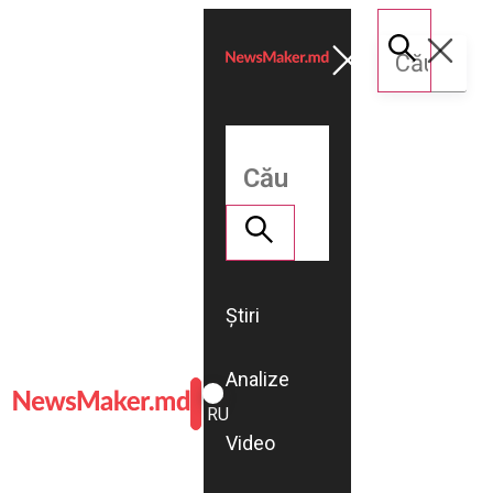
Știri
Analize
ROMÂNĂ
RU
Video