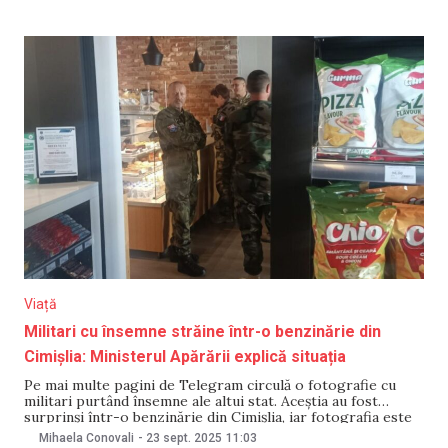
noi în 10 localități, precum și un
Viață
Militari cu însemne străine într-o benzinărie din
Cimișlia: Ministerul Apărării explică situația
Pe mai multe pagini de Telegram circulă o fotografie cu
militari purtând însemne ale altui stat. Aceștia au fost
surprinși într-o benzinărie din Cimișlia, iar fotografia este
însoțită de comentariul „Mai avea cineva îndoieli că Moldova
Mihaela Conovali
-
23 sept. 2025
11:03