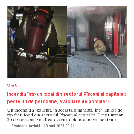
Viață
Incendiu într-un local din sectorul Rîșcani al capitalei:
peste 30 de persoane, evacuate de pompieri
Un incendiu a izbucnit, în această dimineață, într-un loc de
tip fast-food din sectorul Rîșcani al capitalei. Drept urmare,
30 de persoane au fost evacuate de pompieri, pentru a
evita intoxicarea acestora cu monoxid de carbon. Conform
Ecaterina Arvintii
-
13 mai 2025
09:21
datelor Inspectoratului General pentru Situații de Urgență,
victime nu au fost raportate. Incidentul