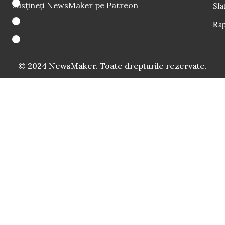
Susțineți NewsMaker pe Patreon
Sfat
Rap
© 2024 NewsMaker. Toate drepturile rezervate.