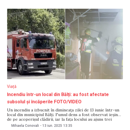
este plină de militari străini? Viva la France?”. Ministerul
Apărării a precizat că interpretarea
Viață
Incendiu într-un local din Bălți: au fost afectate
subsolul și încăperile FOTO/VIDEO
Un incendiu a izbucnit în dimineața zilei de 13 iunie într-un
local din municipiul Bălți. Fumul dens a fost observat ieșind
de pe acoperișul clădirii, iar la fața locului au ajuns trei
echipe de salvatori. Potrivit Inspectoratului General pentru
Mihaela Conovali
-
13 iun. 2025
13:35
Situații de Urgență, au fost afectate subsolul și încăperile