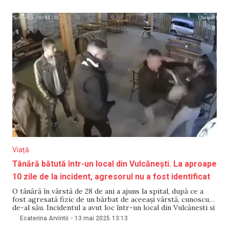
localului. Incendiul
Viață
Tânără bătută într-un local din Vulcănești. La aproape
10 zile de la incident, agresorul nu a fost identificat
O tânără în vârstă de 28 de ani a ajuns la spital, după ce a
fost agresată fizic de un bărbat de aceeași vârstă, cunoscut
de-al său. Incidentul a avut loc într-un local din Vulcănești și
a fost surprins de camerele de supraveghere. În imagini se
Ecaterina Arvintii
-
13 mai 2025
13:13
vede cum victima este