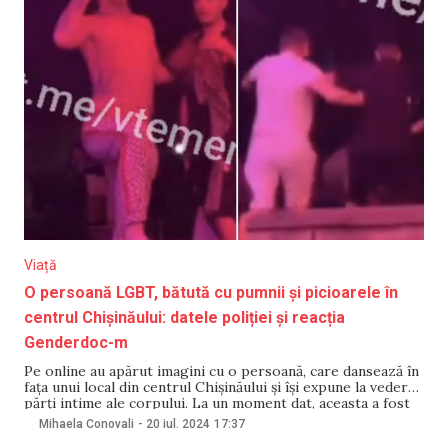
Viață
O persoană LGBT, bătută cu pumnii și picioarele în
centrul Chișinăului: datele poliției și reacția
Genderdoc-m
Pe online au apărut imagini cu o persoană, care dansează în
fața unui local din centrul Chișinăului și își expune la vedere
părți intime ale corpului. La un moment dat, aceasta a fost
agresată cu pumnii și picioarele de mai mulți bărbați.
Mihaela Conovali
-
20 iul. 2024
17:37
Administratoarea Centrului Genderdoc-m, organizație care