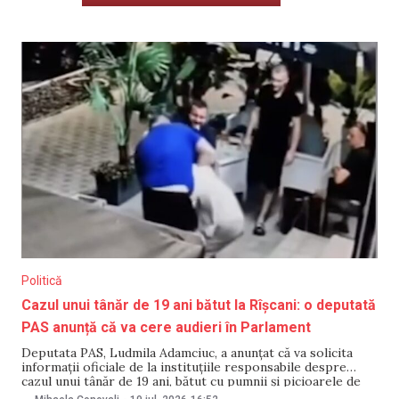
Politică
Cazul unui tânăr de 19 ani bătut la Rîșcani: o deputată
PAS anunță că va cere audieri în Parlament
Deputata PAS, Ludmila Adamciuc, a anunțat că va solicita
informații oficiale de la instituțiile responsabile despre
cazul unui tânăr de 19 ani, bătut cu pumnii și picioarele de
către un bărbat la terasa unui local din Rîșcani. Parlamentara