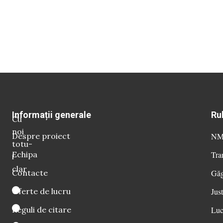
Informații generale
Ru
Cu
noi
Despre proiect
NM 
totu-
Echipa
Tra
i
clar
Contacte
Găg
Oferte de lucru
Just
Reguli de citare
Luc