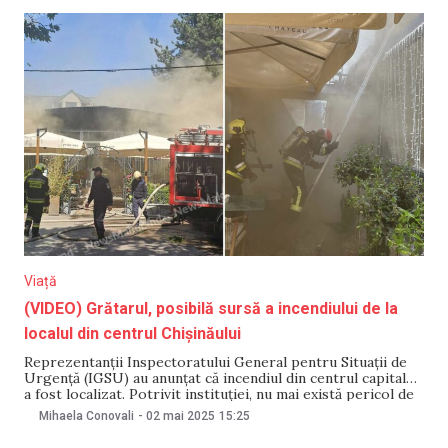
Viață
(VIDEO) Grătarul, posibilă sursă a incendiului de la
localul din centrul Chișinăului
Reprezentanții Inspectoratului General pentru Situații de
Urgență (IGSU) au anunțat că incendiul din centrul capitalei
a fost localizat. Potrivit instituției, nu mai există pericol de
răspândire a flăcărilor. Purtătoarea de cuvânt a
Mihaela Conovali
-
02 mai 2025
15:25
Inspectoratului, Liliana Pușcașu, a menționat că, cel mai
probabil, sursa incendiului ar putea fi un grătar. Totuși,