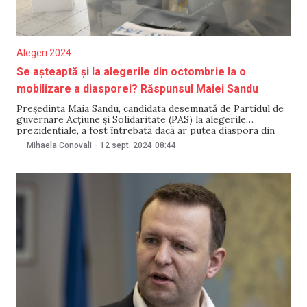
Alegeri 2024
Se așteaptă și la alegerile din octombrie la o
mobilizare a diasporei? Răspunsul Maiei Sandu
Președinta Maia Sandu, candidata desemnată de Partidul de
guvernare Acțiune și Solidaritate (PAS) la alegerile
prezidențiale, a fost întrebată dacă ar putea diaspora din
Moldova să se mobilizeze și la scrutinul din octombrie, așa
Mihaela Conovali
-
12 sept. 2024
08:44
cum a fost la alegerile din 2020, când a fost susținută de
92,94% dintre votanții din