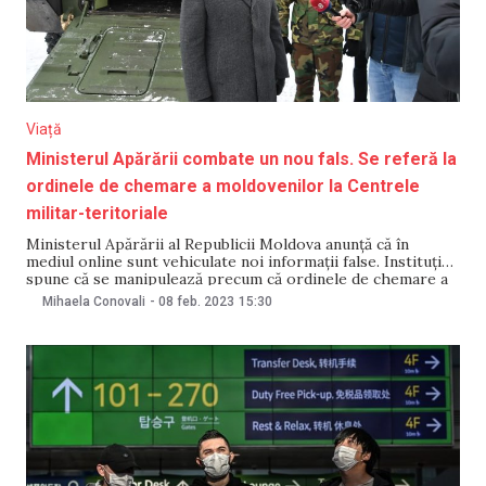
Viață
Ministerul Apărării combate un nou fals. Se referă la
ordinele de chemare a moldovenilor la Centrele
militar-teritoriale
Ministerul Apărării al Republicii Moldova anunță că în
mediul online sunt vehiculate noi informații false. Instituția
spune că se manipulează precum că ordinele de chemare a
cetățenilor la Centrele militar-teritoriale ar avea o legătură
Mihaela Conovali
-
08 feb. 2023
15:30
cu situația de securitate din regiune. Informația este negată
de Minister. „Manipulările în mediul online cu