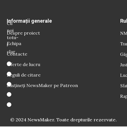
Informații generale
Ru
Cu
noi
Despre proiect
NM 
totu-
Echipa
Tra
i
clar
Contacte
Găg
Oferte de lucru
Just
Reguli de citare
Luc
Susțineți NewsMaker pe Patreon
Sfat
Rap
© 2024 NewsMaker. Toate drepturile rezervate.