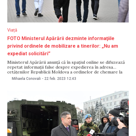
Viață
FOTO Ministerul Apărării dezminte informaţiile
privind ordinele de mobilizare a tinerilor: „Nu am
expediat solicitări”
Ministerul Apărării anunță că în spațiul online se difuzează
repetat informații false despre expedierea în adresa
cetățenilor Republicii Moldova a ordinelor de chemare la
exerciții și antrenamente de mobilizare. Ministerul Apărării
Mihaela Conovali
-
22 feb. 2023
12:43
atenționează societatea să nu cadă pradă dezinformărilor și
manipulărilor. „Tentative de acest gen au fost lansate și în
luna