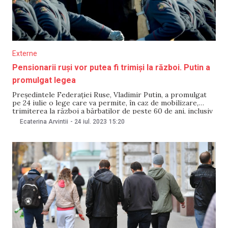
Externe
Pensionarii ruși vor putea fi trimiși la război. Putin a
promulgat legea
Președintele Federației Ruse, Vladimir Putin, a promulgat
pe 24 iulie o lege care va permite, în caz de mobilizare,
trimiterea la război a bărbaților de peste 60 de ani, inclusiv
a celor care s-au pensionat, scrie Agenstvo. Amintim că
Ecaterina Arvintii
-
24 iul. 2023
15:20
Duma de Stat a adoptat legea promulgată astăzi de Putin
pe