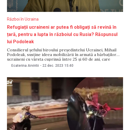
Război în Ucraina
Refugiații ucraineni ar putea fi obligați să revină în
țară, pentru a lupta în războiul cu Rusia? Răspunsul
lui Podoleak
Consilierul șefului biroului președintelui Ucrainei, Mihail
Podoleak, susține ideea mobilizării în armată a bărbaților
ucraineni cu vârsta cuprinsă între 25 și 60 de ani, care
locuiesc acum în străinătate. Mai mult, Podoleak este de
Ecaterina Arvintii
-
22 dec. 2023
15:40
părere că toți cei care nu se vor supune unui eventual ordin
în acest sens, ar