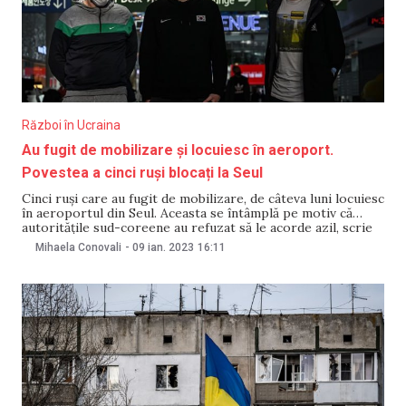
Război în Ucraina
Au fugit de mobilizare și locuiesc în aeroport.
Povestea a cinci ruși blocați la Seul
Cinci ruși care au fugit de mobilizare, de câteva luni locuiesc
în aeroportul din Seul. Aceasta se întâmplă pe motiv că
autoritățile sud-coreene au refuzat să le acorde azil, scrie
baza. Bărbații, din diferite regiuni rusești, au părăsit țara
Mihaela Conovali
-
09 ian. 2023
16:11
încă din toamnă și de atunci locuiesc în sala de așteptare