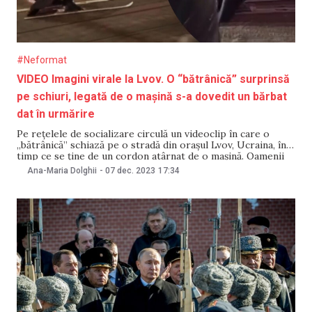
#Neformat
VIDEO Imagini virale la Lvov. O “bătrânică” surprinsă
pe schiuri, legată de o mașină s-a dovedit un bărbat
dat în urmărire
Pe rețelele de socializare circulă un videoclip în care o
„bătrânică” schiază pe o stradă din orașul Lvov, Ucraina, în
timp ce se ține de un cordon atârnat de o mașină. Oamenii
legii din țara vecină au identificat „făptașa”, care s-a dovedit
Ana-Maria Dolghii
-
07 dec. 2023
17:34
a fi un bărbat deghizat. Aceștia au stabilit