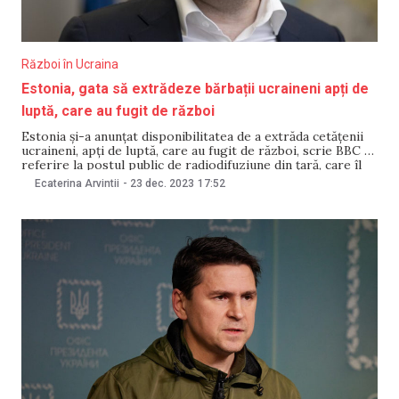
Război în Ucraina
Estonia, gata să extrădeze bărbații ucraineni apți de
luptă, care au fugit de război
Estonia și-a anunțat disponibilitatea de a extrăda cetățenii
ucraineni, apți de luptă, care au fugit de război, scrie BBC cu
referire la postul public de radiodifuziune din țară, care îl
citează pe ministrul de interne al Estoniei, Lauri Läänemets.
Ecaterina Arvintii
-
23 dec. 2023
17:52
„Dacă Ucraina are nevoie, Estonia poate căuta această
persoană și o