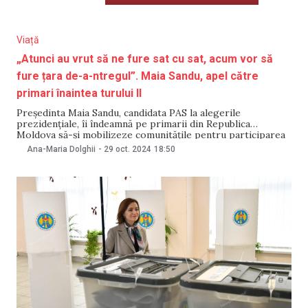
Viață
„Atunci au vrut să ne fure sat cu sat, acum vor să
fure țara de-a-ntregul”. Maia Sandu, apel către
primari înaintea turului II
Președinta Maia Sandu, candidata PAS la alegerile
prezidențiale, îi îndeamnă pe primarii din Republica
Moldova să-și mobilizeze comunitățile pentru participarea
în turul II de scrutin. Totodată, șefa statului a subliniat
Ana-Maria Dolghii
-
29 oct. 2024
18:50
importanța votării opțiunii pro-europene în cadrul
alegerilor pentru dezvoltarea Republicii Moldova.
Precizările au fost făcute într-o adresare video publicată în