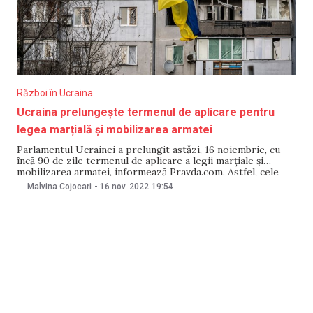
Război în Ucraina
Ucraina prelungește termenul de aplicare pentru
legea marțială și mobilizarea armatei
Parlamentul Ucrainei a prelungit astăzi, 16 noiembrie, cu
încă 90 de zile termenul de aplicare a legii marţiale şi
mobilizarea armatei, informează Pravda.com. Astfel, cele
două prevederi sunt valabile acum până pe 19 februarie
Malvina Cojocari
-
16 nov. 2022
19:54
2023. Potrivit sursei citate, Rada Supremă a Ucrainei a
prelungit legea marțială și mobilizarea generală cu