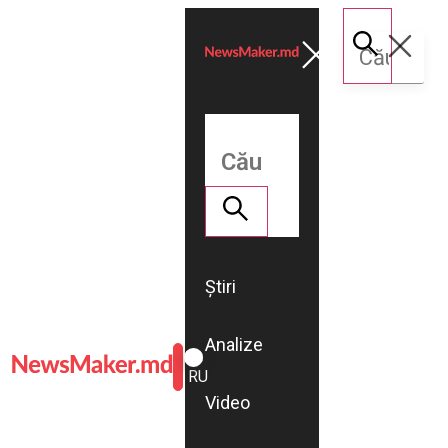
Știri
Analize
ROMÂNĂ
RU
Video