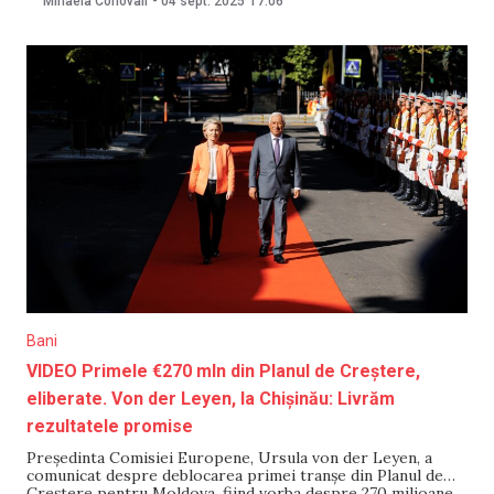
Mihaela Conovali
-
04 sept. 2025
17:06
pe 4 septembrie de Comisia Europeană. În cadrul unei
discuții cu Marta
Bani
VIDEO Primele €270 mln din Planul de Creștere,
eliberate. Von der Leyen, la Chișinău: Livrăm
rezultatele promise
Președinta Comisiei Europene, Ursula von der Leyen, a
comunicat despre deblocarea primei tranșe din Planul de
Creștere pentru Moldova, fiind vorba despre 270 milioane