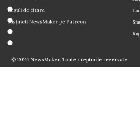
Reguli de citare
Luc
Susțineți NewsMaker pe Patreon
Sfat
Rap
© 2024 NewsMaker. Toate drepturile rezervate.