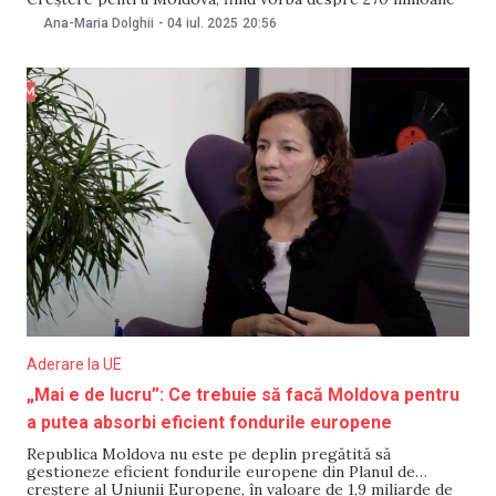
euro. Anunțul a fost făcut pe 4 iulie în cadrul unei conferințe
Ana-Maria Dolghii
-
04 iul. 2025
20:56
de presă cu președinta Maia Sandu și președintele
Consiliului European, Antonio Costa, după primul
Aderare la UE
„Mai e de lucru”: Ce trebuie să facă Moldova pentru
a putea absorbi eficient fondurile europene
Republica Moldova nu este pe deplin pregătită să
gestioneze eficient fondurile europene din Planul de
creștere al Uniunii Europene, în valoare de 1,9 miliarde de