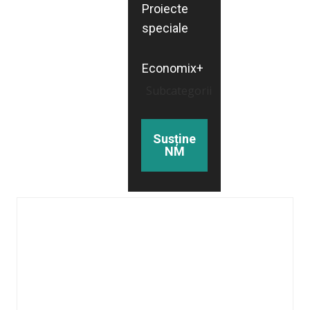
Proiecte
speciale
Economix+
Subcategorii
Susține
NM