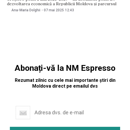
dezvoltarea economică a Republicii Moldova și parcursul
său european. S-a întâmplat în data de 7 mai. Potrivit unui
Ana-Maria Dolghii
-
07 mai 2025
12:43
comunicat al Ministerului Dezvoltării Economice și
Digitalizării, documentul cuprinde 56 de reforme și 153 de
Abonați-vă la NM Espresso
Rezumat zilnic cu cele mai importante știri din
Moldova direct pe emailul dvs