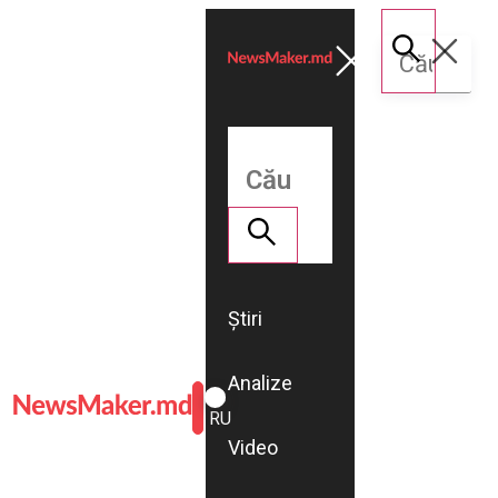
Știri
Analize
ROMÂNĂ
RU
Video