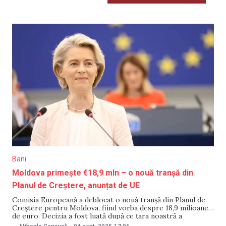
Bani
Moldova primește €18,9 mln – o nouă tranșă din
Planul de Creștere, anunțat de UE
Comisia Europeană a deblocat o nouă tranșă din Planul de
Creștere pentru Moldova, fiind vorba despre 18,9 milioane
de euro. Decizia a fost luată după ce țara noastră a
îndeplinit patru indicatori de reformă. Anunțul a fost făcut