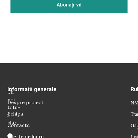
Informații generale
Ru
Cu
noi
Despre proiect
NM 
totu-
Echipa
Tra
i
clar
Contacte
Găg
Oferte de lucru
Just