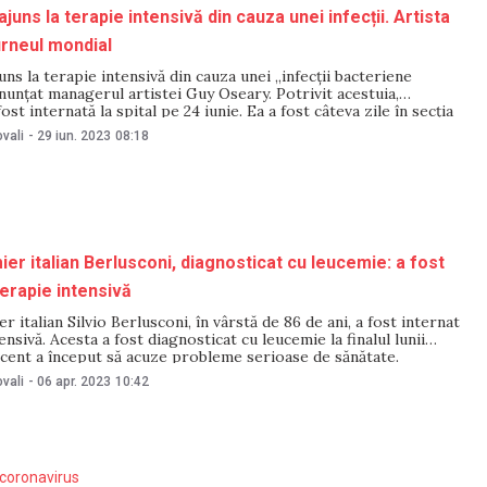
uns la terapie intensivă din cauza unei infecții. Artista
urneul mondial
ns la terapie intensivă din cauza unei „infecții bacteriene
anunțat managerul artistei Guy Oseary. Potrivit acestuia,
ost internată la spital pe 24 iunie. Ea a fost câteva zile în secția
tensivă. „Acum starea ei se îmbunătățește, dar rămâne sub
vali
-
29 iun. 2023
08:18
 medicală”, a
ier italian Berlusconi, diagnosticat cu leucemie: a fost
terapie intensivă
r italian Silvio Berlusconi, în vârstă de 86 de ani, a fost internat
ensivă. Acesta a fost diagnosticat cu leucemie la finalul lunii
ecent a început să acuze probleme serioase de sănătate.
ost spitalizat în dimineaţa zilei de 5 aprilie, iar starea lui
vali
-
06 apr. 2023
10:42
coronavirus