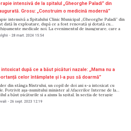
erapie intensivă de la spitalul „Gheorghe Paladi” din
naugurată. Grosu: „Construim o medicină modernă”
apie intensivă a Spitalului Clinic Municipal „Gheorghe Paladi” din
st dată în exploatare, după ce a fost renovată și dotată cu
chipamente medicale noi. La evenimentul de inaugurare, care a
8 martie, au participat inclusiv președintele Parlamentului Igor
lghii
-
28 mart. 2024
15:54
stra
a intoxicat după ce a băut picături nazale: „Mama nu a
ortanță celor întâmplate și l-a pus să doarmă”
der din stânga Nistrului, un copil de doi ani s-a intoxicat cu
le. Potrivit așa-numitului minister al Afacerilor Interne de la
lul a băut picăturile și a ajuns la spital, în secția de terapie
nd diagnosticat cu „intoxicație casnică acută și infecție
vali
-
26 sept. 2023
12:19
irală acută”.