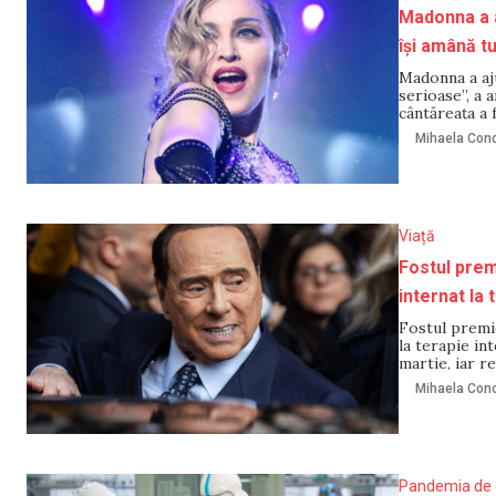
Madonna a aj
își amână t
Madonna a aju
serioase”, a 
cântăreața a f
de terapie in
Mihaela Cono
supraveghere
Viață
Fostul prem
internat la 
Fostul premie
la terapie int
martie, iar r
Berlusconi a f
Mihaela Cono
Pandemia de 