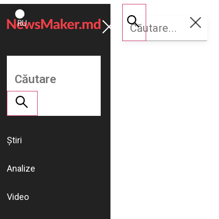
ROMÂNĂ
Susține
RU
NM
Știri
Analize
Video