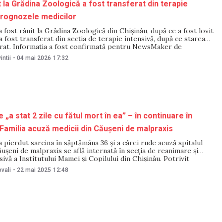
t la Grădina Zoologică a fost transferat din terapie
Prognozele medicilor
a fost rănit la Grădina Zoologică din Chișinău, după ce a fost lovit
a fost transferat din secția de terapie intensivă, după ce starea
orat. Informația a fost confirmată pentru NewsMaker de
e cuvânt a Spitalului Clinic Municipal de Copii „Valentin
intii
-
04 mai 2026
17:32
„a stat 2 zile cu fătul mort în ea” – în continuare în
Familia acuză medicii din Căușeni de malpraxis
 pierdut sarcina în săptămâna 36 și a cărei rude acuză spitalul
ăușeni de malpraxis se află internată în secția de reanimare și
sivă a Institutului Mamei și Copilului din Chișinău. Potrivit
lor instituției medicale, pacienta este sub monitorizare
vali
-
22 mai 2025
12:48
 se administrează un