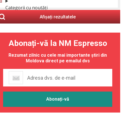
Categorii cu noutăți
Afișați rezultatele
Abonați-vă la NM Espresso
Rezumat zilnic cu cele mai importante știri din
Moldova direct pe emailul dvs