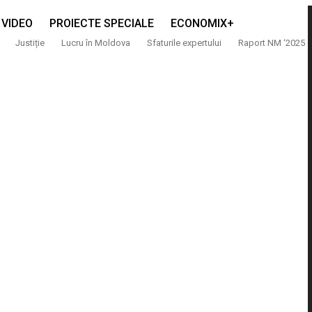
VIDEO
PROIECTE SPECIALE
ECONOMIX+
Justiție
Lucru în Moldova
Sfaturile expertului
Raport NM ‘2025