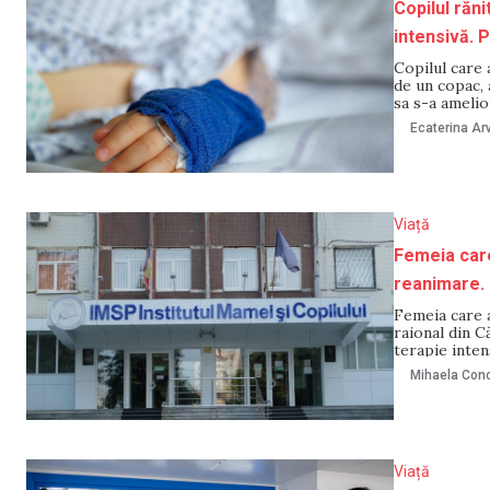
Copilul răni
intensivă. 
Copilul care 
de un copac, 
sa s-a ameli
purtătoarea d
Ecaterina Arv
Ignatenco”,
Viață
Femeia care 
reanimare. 
Femeia care a
raional din C
terapie inten
reprezentanți
Mihaela Cono
continuă și i
Viață