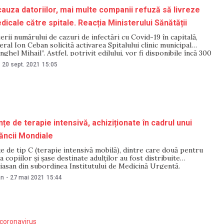
cauza datoriilor, mai multe companii refuză să livreze
icale către spitale. Reacția Ministerului Sănătății
erii numărului de cazuri de infectări cu Covid-19 în capitală,
ral Ion Ceban solicită activarea Spitalului clinic municipal
ghel Mihail”. Astfel, potrivit edilului, vor fi disponibile încă 300
lusiv 16 la terapie intensivă. În același timp, edilul a declarat că s-
-
20 sept. 2021
15:05
estanțe la
țe de terapie intensivă, achiziționate în cadrul unui
Băncii Mondiale
 de tip C (terapie intensivă mobilă), dintre care două pentru
 copiilor și șase destinate adulților au fost distribuite
viasan din subordinea Institutului de Medicină Urgentă.
e au fost achiziționate în cadrul proiectului Băncii Mondiale
an
-
27 mai 2021
15:44
urgență la COVID-19 în Republica Moldova”. Ambulanţele sunt
ervenţiei
coronavirus