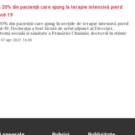
 20% din pacienţii care ajung la terapie intensivă pierd
vid-19
0% din pacienţii care ajung în secţiile de terapie intensivă pierd
d-19. Declarația a fost făcută de şeful adjunct al Direcţiei
tenţă socială şi sănătate a Primăriei Chişinău, doctorul în ştiinţe
s Gâlcă, în cadrul emisiunii „Loc de dialog”, de la Radio Moldova.
07 apr. 2021
16:40
i generale
Rubrici
Publicitate