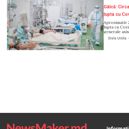
Gâlcă: Circa
lupta cu Co
Aproximativ 2
lupta cu Covi
generale asis
medicale Bori
Stela Untila
-
Potrivit lui
Informați