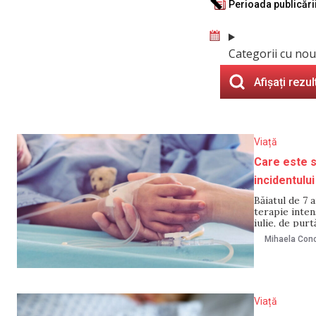
Perioada publicări
Categorii cu nou
Afișați rezul
Viață
Care este st
incidentului
Băiatul de 7 a
terapie inte
iulie, de purt
Reprezentanta
Mihaela Cono
intensivă, în 
Viață