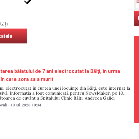
i
tăți
tatele
area băiatului de 7 ani electrocutat la Bălți, în urma
 în care sora sa a murit
ni, electrocutat în curtea unei locuințe din Bălți, este internat la
nsivă. Informația a fost comunicată pentru NewsMaker, pe 10
ătoarea de cuvânt a Spitalului Clinic Bălți, Andreea Galici.
 spitalului a declarat că minorul este internat la terapie
vali
-
10 iul. 2026
10:34
stare gravă, dar