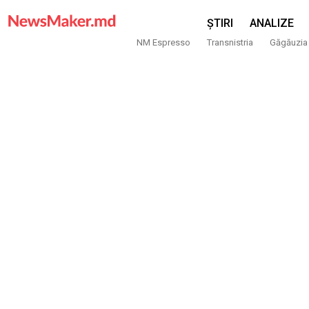
ȘTIRI
ANALIZE
NM Espresso
Transnistria
Găgăuzia