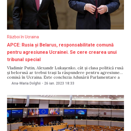
Război în Ucraina
APCE: Rusia și Belarus, responsabilitate comună
pentru agresiunea Ucrainei. Se cere crearea unui
tribunal special
Vladimir Putin, Alexandr Lukașenko, cât și clasa politică rusă
și belorusă ar trebui trași la răspundere pentru agresiunea
comisă în Ucraina. Este concluzia Adunării Parlamentare a
Consiliului Europei (APCE), care a adoptat, pe 26 ianuarie, o
Ana-Maria Dolghii
-
26 ian. 2023
18:33
rezoluție prin care recomandă crearea unui tribunal special
în acest sens, scrie Ukrainskaya Pravda.