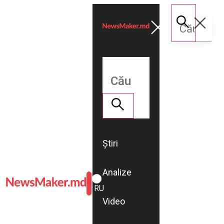
Știri
Analize
ROMÂNĂ
RU
Video