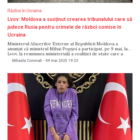
Război în Ucraina
Lvov: Moldova a susținut crearea tribunalului care să
judece Rusia pentru crimele de război comise în
Ucraina
Ministerul Afacerilor Externe al Republicii Moldova a
anunțat că ministrul Mihai Popșoi a participat, pe 9 mai, la
Lvov, la reuniunea ministerială a coaliției de state care a
decis înființarea Tribunalului Penal Special pentru crima de
Mihaela Conovali
-
09 mai 2025
19:23
agresiune împotriva Ucrainei. Potrivit Chișinăului, țara
noastră a susținut instituirea „instanței internaționale
independente, dedicată