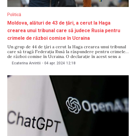
Politică
Moldova, alături de 43 de țări, a cerut la Haga
crearea unui tribunal care să judece Rusia pentru
crimele de război comise în Ucraina
Un grup de 44 de țări a cerut la Haga crearea unui tribunal
care să tragă Federația Rusă la răspundere pentru crimele
de război comise în Ucraina. O declarație în acest sens a
fost adoptată în urma conferinței „Restabilirea justiției
Ecaterina Arvintii
-
04 apr. 2024
12:18
pentru Ucraina”. Documentul a fost susținut inclusiv de
Republica Moldova,