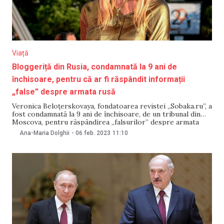
Viață
Bloggeriță din Rusia, condamnată la 9 ani de
închisoare, pentru că ar fi răspândit informații
„false” despre armata rusă
Veronica Beloțerskovaya, fondatoarea revistei „Sobaka.ru”, a
fost condamnată la 9 ani de închisoare, de un tribunal din
Moscova, pentru răspândirea „falsurilor” despre armata
rusă, transmite tvrain. Ancheta a acuzat-o pe
Ana-Maria Dolghii
-
06 feb. 2023
11:10
Beloțerkovskaya că, între martie și aprilie 2022, prin
intermediul a 3 postări pe contul său de Instagram a
răspândit „informații