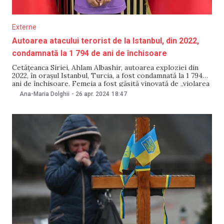
Externe
Autoarea atacului terorist de la Istanbul, din 2022,
condamnată la 1 794 de ani de închisoare
Cetățeanca Siriei, Ahlam Albashir, autoarea exploziei din
2022, în orașul Istanbul, Turcia, a fost condamnată la 1 794
ani de închisoare. Femeia a fost găsită vinovată de „violarea
unității și integrității statului” și „crimă cu premeditare”.
Ana-Maria Dolghii
-
26 apr. 2024
18:47
Sentința a fost pronunțată pe 26 aprilie de un tribunal din
Istanbul, relatează The