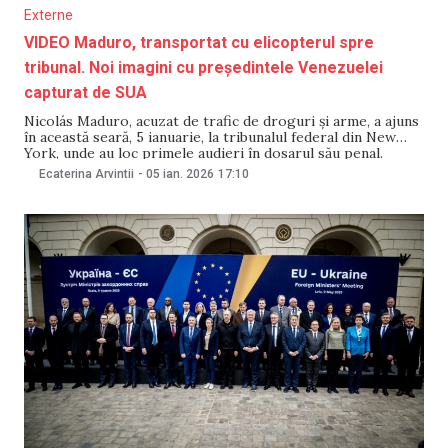
Externe
VIDEO Maduro, transportat cu elicopterul spre
tribunal. Noi imagini cu președintele Venezuelei
capturat de SUA
Nicolás Maduro, acuzat de trafic de droguri și arme, a ajuns
în această seară, 5 ianuarie, la tribunalul federal din New
York, unde au loc primele audieri în dosarul său penal.
Președintele Venezuelei a fost transferat sub escortă,
Ecaterina Arvintii
-
05 ian. 2026
17:10
inclusiv cu un elicopter, de la Centrul de Detenție
Metropolitan din Brooklyn,