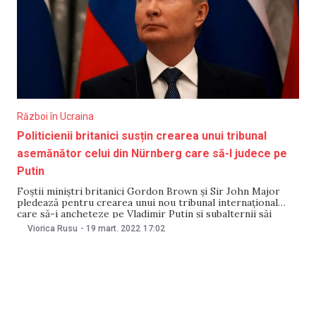
Război în Ucraina
Politicienii britanici susțin crearea unui tribunal
asemănător celui din Nürnberg care să-l judece pe
Putin
Foştii miniştri britanici Gordon Brown şi Sir John Major
pledează pentru crearea unui nou tribunal internaţional
care să-i ancheteze pe Vladimir Putin şi subalternii săi
pentru atacurile lor în Ucraina, transmite BBC. Cei doi ex-
Viorica Rusu
-
19 mart. 2022
17:02
premieri s-au alăturat unei campanii, alături de nume
importante din jurisprudenţă, din mediul academic şi politic,