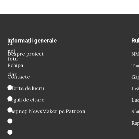
Informații generale
Ru
Cu
noi
Despre proiect
NM 
totu-
Echipa
Tra
i
clar
Contacte
Găg
Oferte de lucru
Just
Reguli de citare
Luc
Susțineți NewsMaker pe Patreon
Sfat
Rap