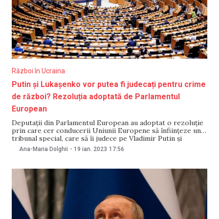
Război în Ucraina
Putin și Lukașenko vor putea fi judecați pentru crime
de război? Rezoluția adoptată de Parlamentul
European
Deputații din Parlamentul European au adoptat o rezoluție
prin care cer conducerii Uniunii Europene să înființeze un
tribunal special, care să îi judece pe Vladimir Putin și
Alexandr Lukașenko pentru crimele de război comise în
Ana-Maria Dolghii
-
19 ian. 2023
17:56
Ucraina. Într-un comunicat emis de Parlamemtul European
se precizează că „Occidentul nu va putea restabili