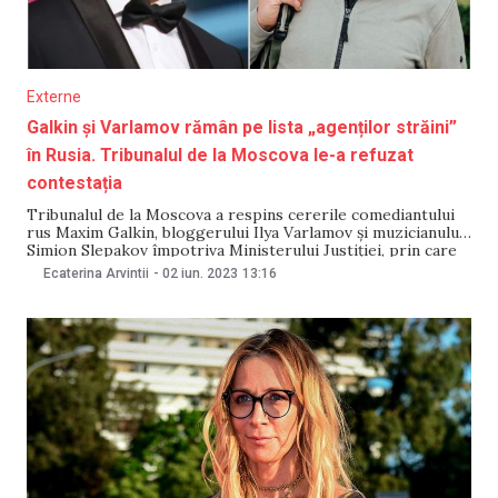
Externe
Galkin și Varlamov rămân pe lista „agenților străini”
în Rusia. Tribunalul de la Moscova le-a refuzat
contestația
Tribunalul de la Moscova a respins cererile comediantului
rus Maxim Galkin, bloggerului Ilya Varlamov și muzicianului
Simion Slepakov împotriva Ministerului Justiției, prin care
au cerut excluderea din registrul „agenților străini”,
Ecaterina Arvintii
-
02 iun. 2023
13:16
informează Forbes. Publicația anunță că în timpul examinării
cererii, reprezentantul lui Galkin a declarat că statutul de
„agent străin” i-ar