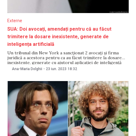
Externe
SUA: Doi avocați, amendați pentru că au făcut
trimitere la dosare inexistente, generate de
inteligența artificială
Un tribunal din New York a sancționat 2 avocați și firma
juridică a acestora pentru ca au făcut trimitere la dosare
inexistente, generate cu ajutorul aplicației de inteligență
artificială ChatGPT. Aceștia au fost amendați cu $5 000.
Ana-Maria Dolghii
-
23 iun. 2023
18:32
Potrivit hotărârii judecătorești, avocații au acționat cu rea-
credință și au indus, în mod