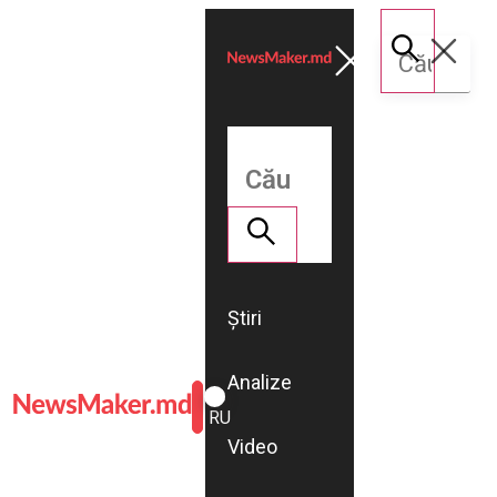
Știri
Analize
ROMÂNĂ
RU
Video