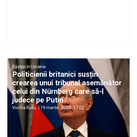
Război în Ucraina
Politicienii britanici susțin
crearea unui tribunal asemănător
celui din Nürnberg care să-l
judece pe Putin
Viorica Rusu
|
19 martie, 2022
17:02