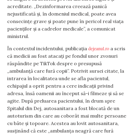
acreditate. „Dezinformarea creează panică
nejustificată și, în domeniul medical, poate avea
consecințe grave și poate pune în pericol real viața
pacienților și a cadrelor medicale”, a comunicat
ministrul.
dejeanul.ro
În contextul incidentului, publicația
a scris
că medicii au fost atacați pe fondul unor zvonuri
răspândite pe TikTok despre o presupusă
„ambulanță care fură copii”. Potrivit sursei citate, la
intrarea în localitatea unde se afla pacientul,
echipajul a oprit pentru a cere indicații privind
adresa, însă oamenii au început să-i filmeze și să se
agite. După preluarea pacientului, în drum spre
Spitalul din Dej, autosanitara a fost blocată de un
autoturism din care au coborât mai multe persoane
cu bâte și topoare. Acestea au lovit autosanitara,
susținând că este „ambulanța neagră care fură