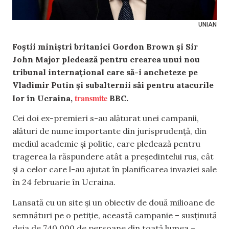
UNIAN
Foştii miniştri britanici Gordon Brown şi Sir
John Major pledează pentru crearea unui nou
tribunal internaţional care să-i ancheteze pe
Vladimir Putin şi subalternii săi pentru atacurile
transmite
lor în Ucraina,
BBC.
Cei doi ex-premieri s-au alăturat unei campanii,
alături de nume importante din jurisprudenţă, din
mediul academic şi politic, care pledează pentru
tragerea la răspundere atât a preşedintelui rus, cât
şi a celor care l-au ajutat în planificarea invaziei sale
în 24 februarie în Ucraina.
Lansată cu un site şi un obiectiv de două milioane de
semnături pe o petiţie, această campanie – susţinută
deja de 740.000 de persoane din toată lumea –