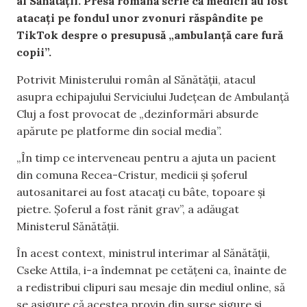
al Sănătății. Presa română scrie că medicii au fost
atacați pe fondul unor zvonuri răspândite pe
TikTok despre o presupusă „ambulanță care fură
copii”.
Potrivit Ministerului român al Sănătății, atacul
asupra echipajului Serviciului Județean de Ambulanță
Cluj a fost provocat de „dezinformări absurde
apărute pe platforme din social media”.
„În timp ce interveneau pentru a ajuta un pacient
din comuna Recea-Cristur, medicii și șoferul
autosanitarei au fost atacați cu bâte, topoare și
pietre. Șoferul a fost rănit grav”, a adăugat
Ministerul Sănătății.
În acest context, ministrul interimar al Sănătății,
Cseke Attila, i-a îndemnat pe cetățeni ca, înainte de
a redistribui clipuri sau mesaje din mediul online, să
se asigure că acestea provin din surse sigure și