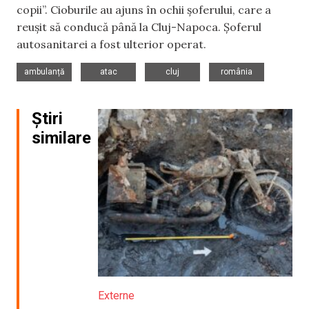
copii”. Cioburile au ajuns în ochii șoferului, care a
reușit să conducă până la Cluj-Napoca. Șoferul
autosanitarei a fost ulterior operat.
,
,
,
ambulanță
atac
cluj
românia
Știri
similare
Externe