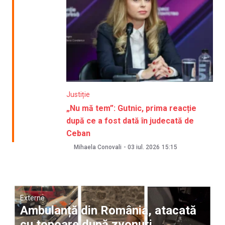
Justiție
„Nu mă tem”: Gutnic, prima reacție
după ce a fost dată în judecată de
Ceban
Mihaela Conovali
-
03 iul. 2026
15:15
Externe
Ambulanță din România, atacată
cu topoare după zvonuri