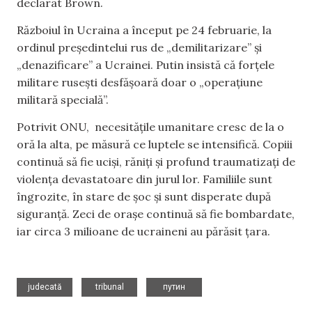
declarat Brown.
Războiul în Ucraina a început pe 24 februarie, la
ordinul președintelui rus de „demilitarizare” și
„denazificare” a Ucrainei. Putin insistă că forțele
militare rusești desfășoară doar o „operațiune
militară specială”.
Potrivit ONU, necesitățile umanitare cresc de la o
oră la alta, pe măsură ce luptele se intensifică. Copiii
continuă să fie uciși, răniți și profund traumatizați de
violența devastatoare din jurul lor. Familiile sunt
îngrozite, în stare de șoc și sunt disperate după
siguranță. Zeci de orașe continuă să fie bombardate,
iar circa 3 milioane de ucraineni au părăsit țara.
,
,
judecată
tribunal
путин