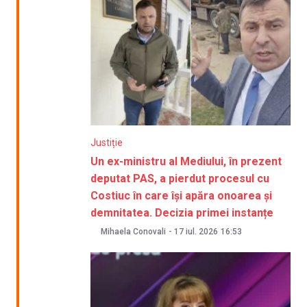
Justiție
Un ex-ministru al Mediului, în prezent
deputat PAS, a pierdut procesul cu
Costiuc în care își apăra onoarea și
demnitatea. Decizia primei instanțe
Mihaela Conovali
-
17 iul. 2026
16:53