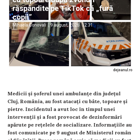
răspândite pe TikTok că „fură
copii”
Mihaela Conovali
|
9 august, 2026
12:31
dejeanul.ro
Medicii și șoferul unei ambulanțe din județul
Cluj, România, au fost atacați cu bâte, topoare și
pietre. Incidentul a avut loc în timpul unei
intervenții și a fost provocat de dezinformări
apărute pe rețelele de socializare. Informațiile au
fost comunicate pe 9 august de Ministerul român