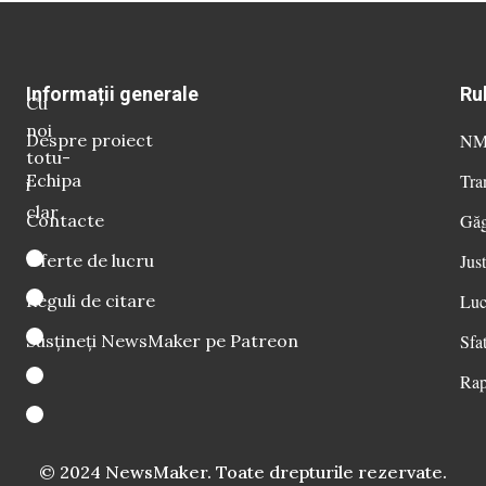
Informații generale
Ru
Cu
noi
Despre proiect
NM 
totu-
Echipa
Tra
i
clar
Contacte
Găg
Oferte de lucru
Just
Reguli de citare
Luc
Susțineți NewsMaker pe Patreon
Sfat
Rap
© 2024 NewsMaker. Toate drepturile rezervate.