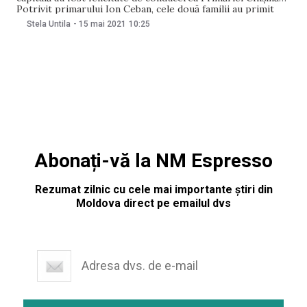
Potrivit primarului Ion Ceban, cele două familii au primit
câte o sumă de bani, obținuți prin donația angajaților
Stela Untila
-
15 mai 2021
10:25
Direcţiei generale asistenţă socială şi sănătate şi
subdiviziunile acesteia. Nici edilul, nici reprezentanții
Primăriei nu
Abonați-vă la NM Espresso
Rezumat zilnic cu cele mai importante știri din
Moldova direct pe emailul dvs