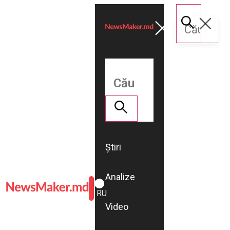
Știri
Analize
ROMÂNĂ
RU
Video