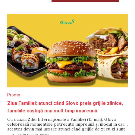
Promo
Ziua Familiei: atunci când Glovo preia grijile zilnice,
familiile câștigă mai mult timp împreună
Cu ocazia Zilei Internaționale a Familiei (15 mai), Glovo
celebrează momentele petrecute împreună și modul în care
acestea devin mai ușoare atunci când grijile de zi cu zi sunt
reduse. Timpul petrecut în familie este prețios, motiv