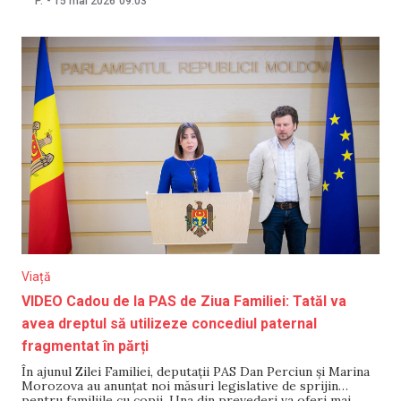
P.
-
15 mai 2026
09:03
pentru care tot mai mulți utilizatori aleg soluțiile de livrare
pentru a-și organiza
Viață
VIDEO Cadou de la PAS de Ziua Familiei: Tatăl va
avea dreptul să utilizeze concediul paternal
fragmentat în părți
În ajunul Zilei Familiei, deputații PAS Dan Perciun și Marina
Morozova au anunțat noi măsuri legislative de sprijin
pentru familiile cu copii. Una din prevederi va oferi mai