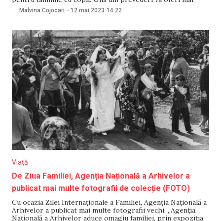
multă flexibilitate în modul de utilizare a concediului
Malvina Cojocari
-
12 mai 2023
14:22
paternal. „De Ziua Internațională a Familiei venim cu încă o
inițiativă legislativă pentru a
Viață
De Ziua Familiei, Agenția Națională a Arhivelor a
publicat mai multe fotografii de colecție (FOTO)
Cu ocazia Zilei Internaționale a Familiei, Agenția Națională a
Arhivelor a publicat mai multe fotografii vechi. „Agenția
Națională a Arhivelor aduce omagiu familiei, prin expoziția