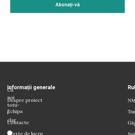
Informații generale
Ru
Cu
noi
Despre proiect
NM 
totu-
Echipa
Tra
i
clar
Contacte
Găg
Oferte de lucru
Just