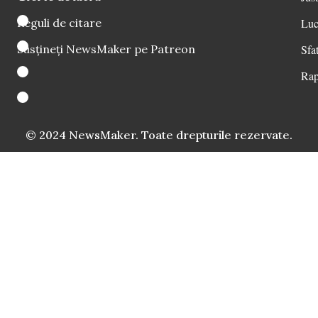
Reguli de citare
Luc
Susțineți NewsMaker pe Patreon
Sfat
Rap
© 2024 NewsMaker. Toate drepturile rezervate.