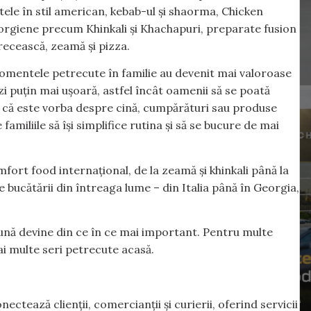
tele în stil american, kebab-ul și shaorma, Chicken
eorgiene precum Khinkali și Khachapuri, preparate fusion
grecească, zeamă și pizza.
entele petrecute în familie au devenit mai valoroase
 zi puțin mai ușoară, astfel încât oamenii să se poată
 că este vorba despre cină, cumpărături sau produse
miliile să își simplifice rutina și să se bucure de mai
ort food internațional, de la zeamă și khinkali până la
e bucătării din întreaga lume – din Italia până în Georgia,
reună devine din ce în ce mai important. Pentru multe
mai multe seri petrecute acasă.
ctează clienții, comercianții și curierii, oferind servicii