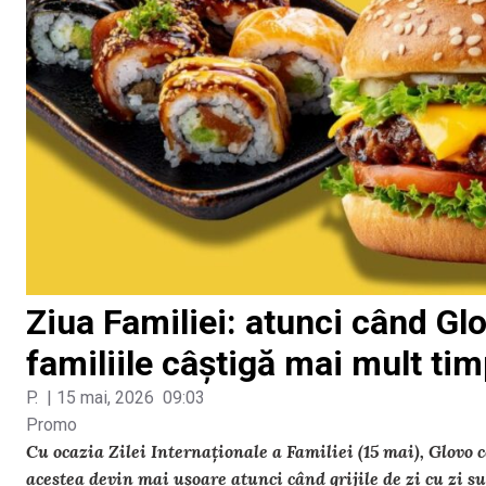
Ziua Familiei: atunci când Glov
familiile câștigă mai mult ti
P.
|
15 mai, 2026
09:03
Promo
Cu ocazia Zilei Internaționale a Familiei (15 mai), Glov
acestea devin mai ușoare atunci când grijile de zi cu zi s