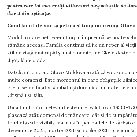
pentru care tot mai mulți utilizatori aleg soluțiile de li
direct din aplicație.
Când familiile vor să petreacă timp împreună, Glovo 
Modul în care petrecem timpul împreună se poate schimba
rămâne aceeași. Familia continuă să fie un reper al vieții
stil de viață mai rapid și mai dinamic, iar Glovo devine
digitală de astăzi.
Datele interne ale Glovo Moldova arată că weekendul est
multe comenzi. Este momentul în care obligațiile zilnice s
cresc semnificativ sâmbăta și duminica, urmate de ziua 
Chișinău și Bălți.
Un alt indicator relevant este intervalul orar 16:00–17:
plasează atât comenzi de mâncare, cât și de cumpărătu
tendință este vizibilă mai ales în perioadele de sărbători
decembrie 2025, martie 2026 și aprilie 2026, precum ș