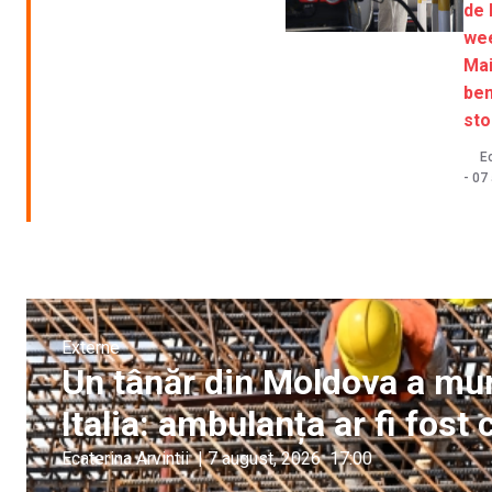
de 
we
Mai
ben
sto
Ec
-
07
Externe
Un tânăr din Moldova a muri
Italia: ambulanța ar fi fos
Ecaterina Arvintii
|
7 august, 2026
17:00