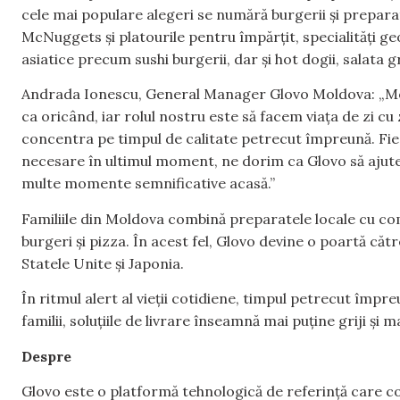
cele mai populare alegeri se numără burgerii și prepara
McNuggets și platourile pentru împărțit, specialități g
asiatice precum sushi burgerii, dar și hot dogii, salata 
Andrada Ionescu, General Manager Glovo Moldova: „Mom
ca oricând, iar rolul nostru este să facem viața de zi cu
concentra pe timpul de calitate petrecut împreună. Fie
necesare în ultimul moment, ne dorim ca Glovo să ajute fa
multe momente semnificative acasă.”
Familiile din Moldova combină preparatele locale cu comf
burgeri și pizza. În acest fel, Glovo devine o poartă cătr
Statele Unite și Japonia.
În ritmul alert al vieții cotidiene, timpul petrecut împ
familii, soluțiile de livrare înseamnă mai puține griji și 
Despre
Glovo este o platformă tehnologică de referință care cone