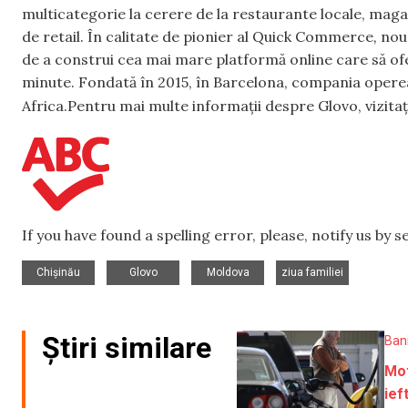
multicategorie la cerere de la restaurante locale, mag
de retail. În calitate de pionier al Quick Commerce
,
noua
de a construi cea mai mare platformă online care să ofe
minute. Fondată în 2015, în Barcelona, compania opereaz
Africa.Pentru mai multe informații despre Glovo, vizita
If you have found a spelling error, please, notify us by 
,
,
,
Chișinău
Glovo
Moldova
ziua familiei
Știri similare
Ban
Mot
ief