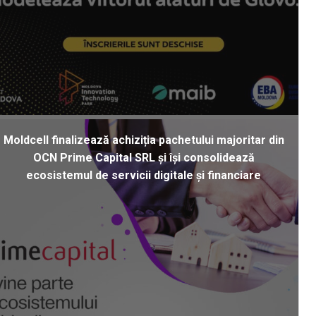
Moldcell finalizează achiziția pachetului majoritar din
OCN Prime Capital SRL și își consolidează
ecosistemul de servicii digitale și financiare