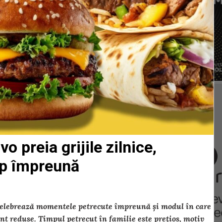
o preia grijile zilnice,
mp împreună
o celebrează momentele petrecute împreună și modul în care
unt reduse. Timpul petrecut în familie este prețios, motiv