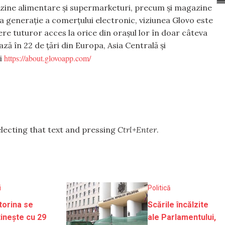
azine alimentare și supermarketuri, precum și magazine
 generație a comerțului electronic, viziunea Glovo este
re tuturor acces la orice din orașul lor în doar câteva
ă în 22 de țări din Europa, Asia Centrală și
https://about.glovoapp.com/
ți
selecting that text and pressing
Ctrl+Enter
.
i
Politică
orina se
Scările încălzite
tinește cu 29
ale Parlamentului,