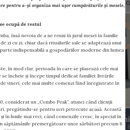
vrare pentru a-și organiza mai ușor cumpărăturile și mesele,
se ocupă de restul
, însă nevoia de a ne reuni în jurul mesei în familie
 de zi cu zi, chiar dacă ritualurile sale se adaptează unui
 o parte indispensabilă a gospodăriilor moderne din lumea
e, în mod clar, perioada în care se plasează cele mai
e încheie și începe timpul dedicat familiei: livrările
de vineri, cele mai multe comenzi fiind înregistrate în
00, considerat un „Combo Peak”, atunci când clienții
ri, pregătindu-se pentru seri petrecute acasă. Această
 și în lunile mai reci, când comenzile cresc, în special în
i în săptămânile premergătoare unor sărbători precum 8