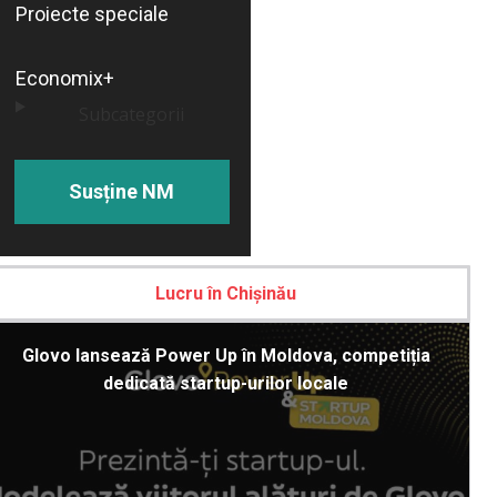
Proiecte speciale
Economix+
Subcategorii
Susține NM
Lucru în Chișinău
Glovo lansează Power Up în Moldova, competiția
dedicată startup-urilor locale