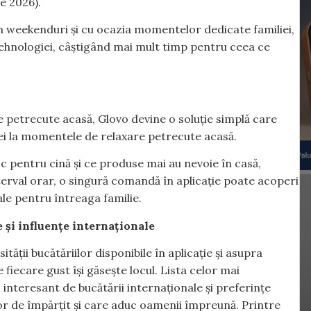
e 2026).
 weekenduri și cu ocazia momentelor dedicate familiei,
 tehnologiei, câștigând mai mult timp pentru ceea ce
le petrecute acasă, Glovo devine o soluție simplă care
zilei la momentele de relaxare petrecute acasă.
esc pentru cină și ce produse mai au nevoie în casă,
erval orar, o singură comandă în aplicație poate acoperi
ale pentru întreaga familie.
 și influențe internaționale
ății bucătăriilor disponibile în aplicație și asupra
iecare gust își găsește locul. Lista celor mai
teresant de bucătării internaționale și preferințe
r de împărțit și care aduc oamenii împreună. Printre