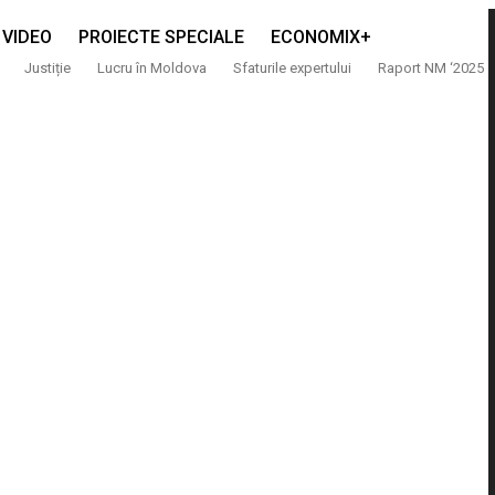
VIDEO
PROIECTE SPECIALE
ECONOMIX+
Justiție
Lucru în Moldova
Sfaturile expertului
Raport NM ‘2025