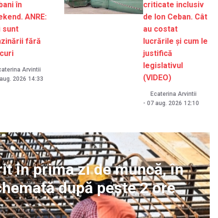
bani în
criticate inclusiv
ekend. ANRE:
de Ion Ceban. Cât
 sunt
au costat
zinării fără
lucrările și cum le
curi
justifică
legislativul
aterina Arvintii
(VIDEO)
 aug. 2026
14:33
Ecaterina Arvintii
-
07 aug. 2026
12:10
t în prima zi de muncă, în
t chemată după peste 2 ore