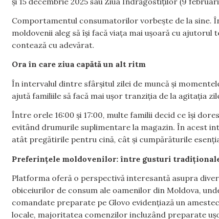
și 15 decembrie 2025 sau Ziua Îndrăgostiților (9 februari
Comportamentul consumatorilor vorbește de la sine. În
moldovenii aleg să își facă viața mai ușoară cu ajutorul
contează cu adevărat.
Ora în care ziua capătă un alt ritm
În intervalul dintre sfârșitul zilei de muncă și momente
ajută familiile să facă mai ușor tranziția de la agitația 
Între orele 16:00 și 17:00, multe familii decid ce își dor
evitând drumurile suplimentare la magazin. În acest int
atât pregătirile pentru cină, cât și cumpărăturile esenți
Preferințele moldovenilor: între gusturi tradiționale
Platforma oferă o perspectivă interesantă asupra diversit
obiceiurilor de consum ale oamenilor din Moldova, unde f
comandate preparate pe Glovo evidențiază un amestec in
locale, majoritatea comenzilor incluzând preparate ușo