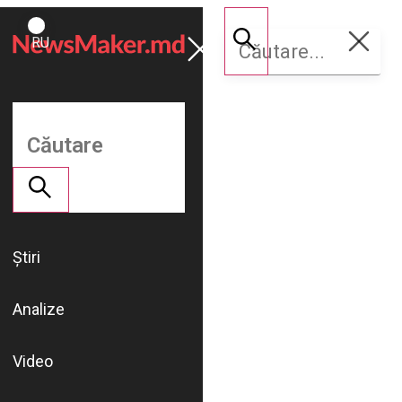
ROMÂNĂ
Susține
RU
NM
Știri
Analize
Video