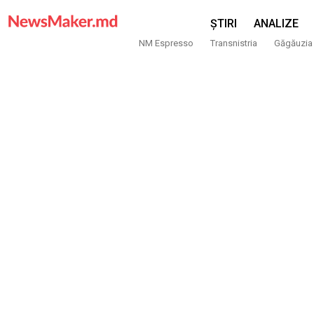
ȘTIRI
ANALIZE
NM Espresso
Transnistria
Găgăuzia