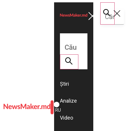
Știri
Analize
ROMÂNĂ
RU
Video