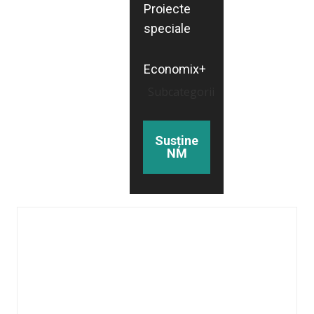
Proiecte
speciale
Economix+
Subcategorii
Susține
NM