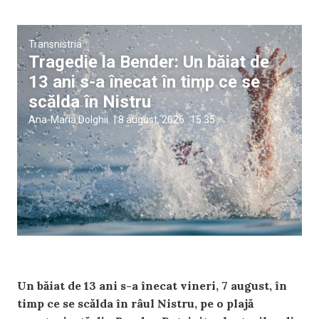
Transnistria
Tragedie la Bender: Un băiat de
13 ani s-a înecat în timp ce se
scălda în Nistru
Ana-Maria Dolghii
|
8 august, 2026
15:35
Un băiat de 13 ani s-a înecat vineri, 7 august, în
timp ce se scălda în râul Nistru, pe o plajă