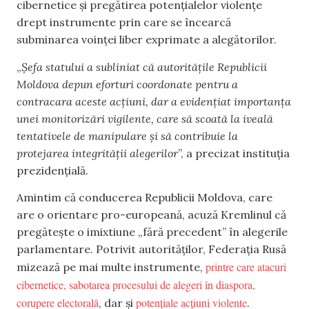
cibernetice și pregătirea potențialelor violențe
drept instrumente prin care se încearcă
subminarea voinței liber exprimate a alegătorilor.
„
Șefa statului a subliniat că autoritățile Republicii
Moldova depun eforturi coordonate pentru a
contracara aceste acțiuni, dar a evidențiat importanța
unei monitorizări vigilente, care să scoată la iveală
tentativele de manipulare și să contribuie la
protejarea integrității alegerilor
”, a precizat instituția
prezidențială.
Amintim că conducerea Republicii Moldova, care
are o orientare pro-europeană, acuză Kremlinul că
pregătește o imixtiune „fără precedent” în alegerile
parlamentare. Potrivit autorităților, Federația Rusă
printre care atacuri
mizează pe mai multe instrumente,
cibernetice, sabotarea procesului de alegeri în diaspora,
corupere electorală
potențiale acțiuni violente
, dar și
.