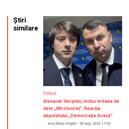
Știri
similare
Politică
Alexandr Verșinin, inclus în baza de
date „Mirotvoreț”. Reacția
deputatului „Democrația Acasă”
Ana-Maria Dolghii
-
08 aug. 2026
17:54