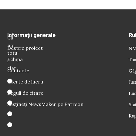
Informații generale
Ru
Cu
noi
Despre proiect
NM 
totu-
Echipa
Tra
i
clar
Contacte
Găg
Oferte de lucru
Just
Reguli de citare
Luc
Susțineți NewsMaker pe Patreon
Sfat
Rap