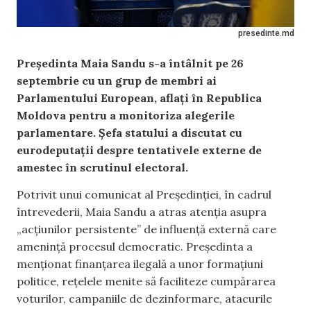
presedinte.md
Președinta Maia Sandu s-a întâlnit pe 26
septembrie cu un grup de membri ai
Parlamentului European, aflați în Republica
Moldova pentru a monitoriza alegerile
parlamentare. Șefa statului a discutat cu
eurodeputații despre tentativele externe de
amestec în scrutinul electoral.
Potrivit unui comunicat al Președinției, în cadrul
întrevederii, Maia Sandu a atras atenția asupra
„acțiunilor persistente” de influență externă care
amenință procesul democratic. Președinta a
menționat finanțarea ilegală a unor formațiuni
politice, rețelele menite să faciliteze cumpărarea
voturilor, campaniile de dezinformare, atacurile