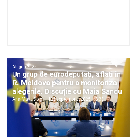
Alegeri 2025
Un grup de eurodeputați, aflați în
R. Moldova pentru a monitoriza
alegerile. Discuție cu Maia Sandu
Ana-Maria Dolghii
|
26 septembrie, 2025
18:38