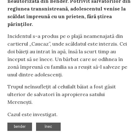
neautorizată din Bender. Potrivit salvatorilor din
regiunea transnistreană, adolescentul venise la
scăldat împreună cu un prieten, fără știrea
părinților.
Incidentul s-a produs pe o plajă neamenajată din
cartierul „Caucaz”, unde scăldatul este interzis. Cei
doi băieți au intrat în apă, însă la scurt timp au
început să se înece. Un bărbat care se odihnea în
zonă împreună cu familia sa a reușit să-l salveze pe
unul dintre adolescenți.
Trupul neînsuflețit al celuilalt băiat a fost găsit
ulterior de salvatori în apropierea satului
Merenești.
Cazul este investigat.
,
bender
înec