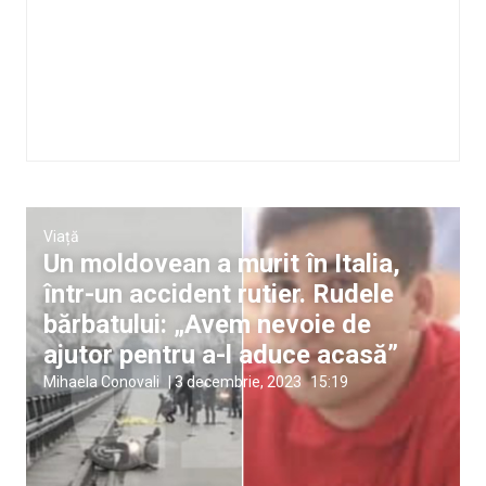
Viață
Un moldovean a murit în Italia,
într-un accident rutier. Rudele
bărbatului: „Avem nevoie de
ajutor pentru a-l aduce acasă”
Mihaela Conovali
|
3 decembrie, 2023
15:19