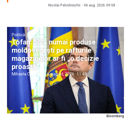
Nicolai Paholinițchii
-
06 aug. 2026
09:58
Politică
Tofan: 50% numai produse
moldovenești pe rafturile
magazinelor ar fi „o decizie
proastă”
Mihaela Conovali
|
6 august, 2026
11:49
Bloomberg