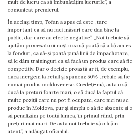
mult de lucru ca să îmbunătățim lucrurile”, a
comunicat premierul.
În același timp, Tofan a spus că este „tare
important ca să nu faci măsuri care dau bine la
public, dar care au efecte negative”. „Noi trebuie să
ajutăm procesatorii noștri ca să poată să aibă acces
la fonduri, ca să-și poată pună linii de împachetare,
să le dăm traininguri ca să facă un produs care să fie
competitiv. Dar o decizie proastă ar fi, de exemplu,
dacă mergem la retail și spunem: 50% trebuie să fie
numai produs moldovenesc. Credeți-mă, asta o să
ducă la prețuri foarte mari, o să ducă la faptul că
multe poziții care nu pot fi ocupate, care nici nu se
produc în Moldova, pur și simplu o să fie absente și o
să penalizăm pe toată lumea, în primul rând, prin
prețuri mai mari. De asta noi trebuie să o luăm
atent”, a adăugat oficialul.