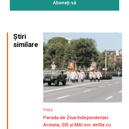
Știri
similare
Viață
Parada de Ziua Independenței:
Armata, SIS și MAI vor defila cu