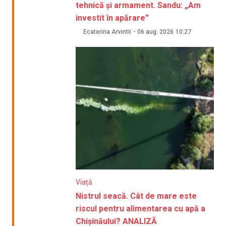
tehnică și armament. Sandu: „Am
investit în apărare”
Ecaterina Arvintii
-
06 aug. 2026
10:27
Viață
Nistrul seacă. Cât de mare este
riscul pentru alimentarea cu apă a
Chișinăului? ANALIZĂ