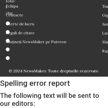
totu-
Echipa
Tra
i
clar
Contacte
Găg
Oferte de lucru
Just
Reguli de citare
Luc
Susțineți NewsMaker pe Patreon
Sfat
Rap
© 2024 NewsMaker. Toate drepturile rezervate.
Spelling error report
The following text will be sent to
our editors: