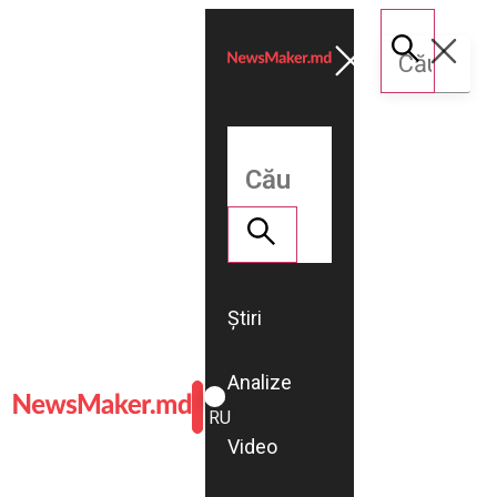
Știri
Analize
ROMÂNĂ
RU
Video