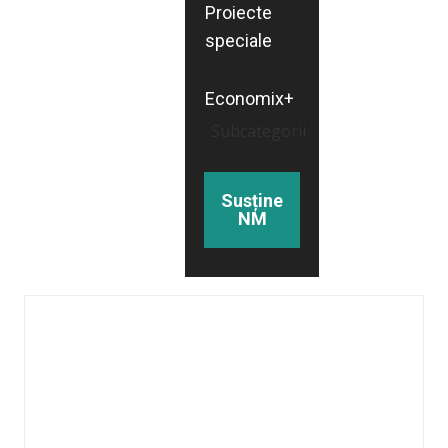
Proiecte
speciale
Economix+
Subcategorii
Susține
NM