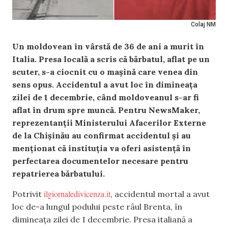
Colaj NM
Un moldovean în vârstă de 36 de ani a murit în
Italia. Presa locală a scris că bărbatul, aflat pe un
scuter, s-a ciocnit cu o mașină care venea din
sens opus. Accidentul a avut loc în dimineața
zilei de 1 decembrie, când moldoveanul s-ar fi
aflat în drum spre muncă. Pentru NewsMaker,
reprezentanții Ministerului Afacerilor Externe
de la Chișinău au confirmat accidentul și au
menționat că instituția va oferi asistență în
perfectarea documentelor necesare pentru
repatrierea bărbatului.
ilgiornaledivicenza.it
Potrivit
, accidentul mortal a avut
loc
de-a lungul podului peste râul Brenta, în
dimineața zilei de 1 decembrie.
Presa italiană a