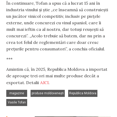
În continuare, Tofan a spus că a lucrat 15 ani în
industria vinului și știe „ce înseamnă să construiești
un jucător vinicol competitiv, inclusiv pe piețele
externe, unde concurezi cu vinul spaniol, care îi
mult mai ieftin ca al nostru, dar totuși reușești să
concurezi”. „Acolo trebuie să batem, dar nu prin a
crea tot felul de reglementări care doar cresc
prețurile pentru consumatori”, a conchis oficialul.
***
Amintim că, în 2025, Republica Moldova a importat
de aproape trei ori mai multe produse decât a
AICI
exportat. Detalii
.
,
,
,
magazine
produse moldovenești
Republica Moldova
Vasile Tofan