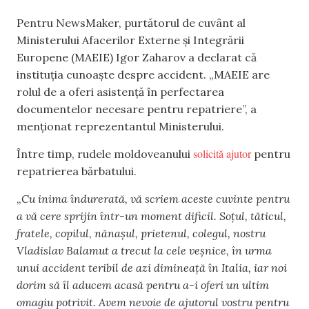
Pentru NewsMaker, purtătorul de cuvânt al
Ministerului Afacerilor Externe și Integrării
Europene (MAEIE) Igor Zaharov a declarat că
instituția cunoaște despre accident. „MAEIE are
rolul de a oferi asistență în perfectarea
documentelor necesare pentru repatriere”, a
menționat reprezentantul Ministerului.
solicită ajutor
Între timp, rudele moldoveanului
pentru
repatrierea bărbatului.
„
Cu inima îndurerată, vă scriem aceste cuvinte pentru
a vă cere sprijin într-un moment dificil. Soțul, tăticul,
fratele, copilul, nănaşul, prietenul, colegul, nostru
Vladislav Balamut a trecut la cele veșnice, în urma
unui accident teribil de azi dimineață în Italia, iar noi
dorim să îl aducem acasă pentru a-i oferi un ultim
omagiu potrivit. Avem nevoie de ajutorul vostru pentru