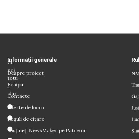
Informații generale
Ru
Cu
noi
Despre proiect
NM 
totu-
Echipa
Tra
i
clar
Contacte
Găg
Oferte de lucru
Just
Reguli de citare
Luc
Susțineți NewsMaker pe Patreon
Sfat