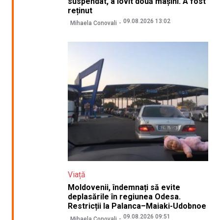
suspendat, a lovit două mașini. A fost
reținut
09.08.2026 13:02
Mihaela Conovali
Viață
Moldovenii, îndemnați să evite
deplasările în regiunea Odesa.
Restricții la Palanca–Maiaki-Udobnoe
09.08.2026 09:51
Mihaela Conovali