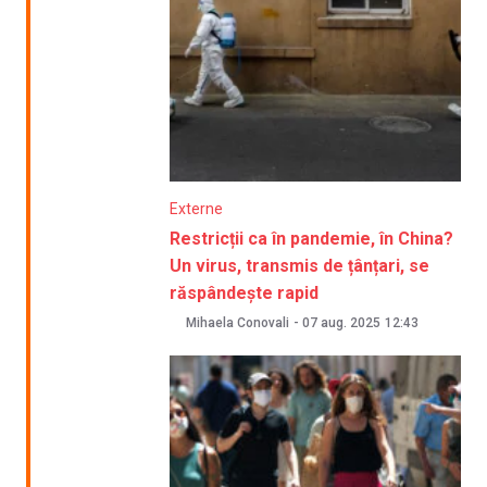
Externe
Restricții ca în pandemie, în China?
Un virus, transmis de țânțari, se
răspândește rapid
Mihaela Conovali
-
07 aug. 2025
12:43