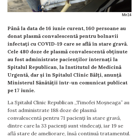
Mir24
Până la data de 16 iunie curent, 160 persoane au
donat plasmă convalescentă pentru bolnavii
infectați cu COVID-19 care se află în stare gravă.
Cele 480 doze de plasmă convalescentă obținute
au fost administrate pacienților internați la
Spitalul Republican, la Institutul de Medicină
Urgentă, dar și în Spitalul Clinic Bălți, anunță
Ministerul Sănătății într-un comunicat publicat
pe 17 iunie.
La Spitalul Clinic Republican ,,Timofei Moșneaga” au
fost administrate 188 doze de plasmă
convalescentă pentru 71 pacienți în stare gravă,
dintre care la 33 pacienți sunt vindecați, iar 19 se
află stare de ameliorare, însă continuă tratamentul.