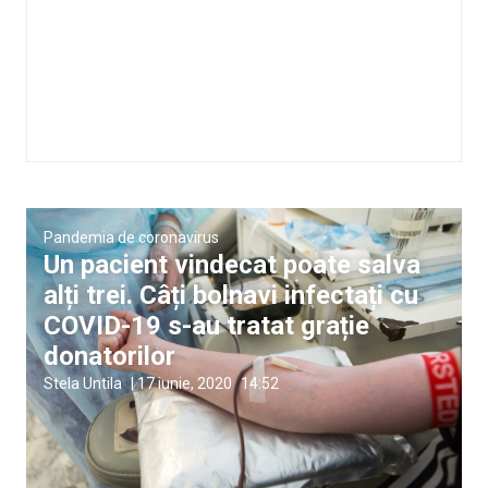
Pandemia de coronavirus
Un pacient vindecat poate salva
alți trei. Câți bolnavi infectați cu
COVID-19 s-au tratat grație
donatorilor
Stela Untila
|
17 iunie, 2020
14:52