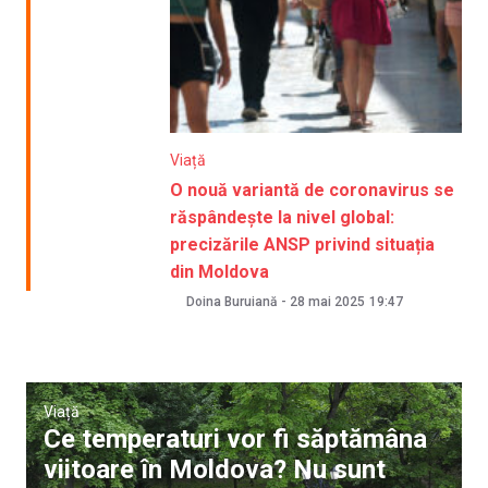
Viață
O nouă variantă de coronavirus se
răspândește la nivel global:
precizările ANSP privind situația
din Moldova
Doina Buruiană
-
28 mai 2025
19:47
Viață
Ce temperaturi vor fi săptămâna
viitoare în Moldova? Nu sunt