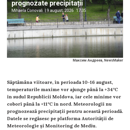
prognozate precipitații
Mihaela Conovali
|
9 august, 2026
17:35
Максим Андреев, NewsMaker
Săptămâna viitoare, în perioada 10-16 august,
temperaturile maxime vor ajunge până la +34°C
în sudul Republicii Moldova, iar cele minime vor
coborî până la +11°C în nord. Meteorologii nu
prognozează precipitații pentru această perioadă.
Datele se regăsesc pe platforma Autorității de
Meteorologie și Monitoring de Mediu.