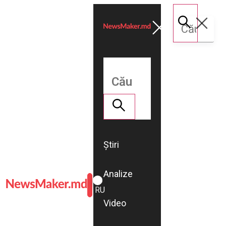
Știri
Analize
ROMÂNĂ
RU
Video