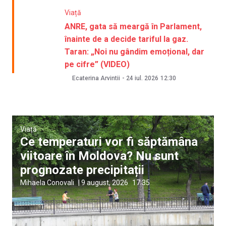
Viață
ANRE, gata să meargă în Parlament,
înainte de a decide tariful la gaz.
Taran: „Noi nu gândim emoțional, dar
pe cifre” (VIDEO)
Ecaterina Arvintii
-
24 iul. 2026
12:30
Viață
Ce temperaturi vor fi săptămâna
viitoare în Moldova? Nu sunt
prognozate precipitații
Mihaela Conovali
|
9 august, 2026
17:35