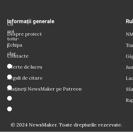
Informații generale
Ru
Cu
noi
Despre proiect
NM 
totu-
Echipa
Tra
i
clar
Contacte
Găg
Oferte de lucru
Just
Reguli de citare
Luc
Susțineți NewsMaker pe Patreon
Sfat
Rap
© 2024 NewsMaker. Toate drepturile rezervate.