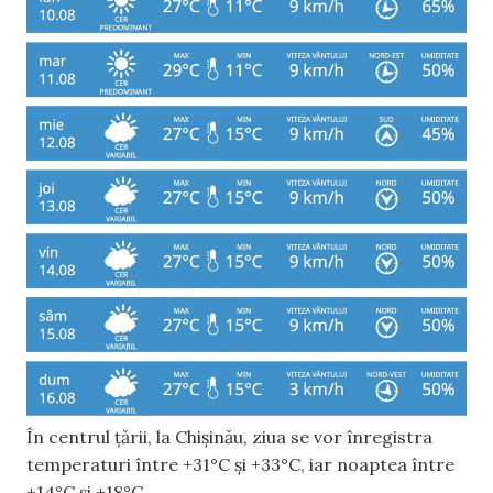
În centrul țării, la Chișinău, ziua se vor înregistra
temperaturi între +31°C și +33°C, iar noaptea între
+14°C și +18°C.