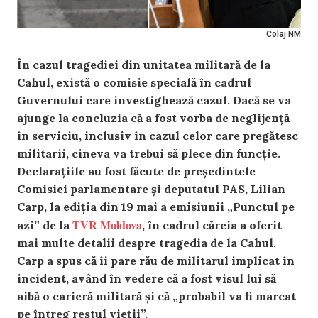
Colaj NM
În cazul tragediei din unitatea militară de la
Cahul, există o comisie specială în cadrul
Guvernului care investighează cazul. Dacă se va
ajunge la concluzia că a fost vorba de neglijență
în serviciu, inclusiv în cazul celor care pregătesc
militarii, cineva va trebui să plece din funcție.
Declarațiile au fost făcute de președintele
Comisiei parlamentare și deputatul PAS, Lilian
Carp, la ediția din 19 mai a emisiunii „Punctul pe
TVR Moldova
azi” de la
, în cadrul căreia a oferit
mai multe detalii despre tragedia de la Cahul.
Carp a spus că îi pare rău de militarul implicat în
incident, având în vedere că a fost visul lui să
aibă o carieră militară și că „probabil va fi marcat
pe întreg restul vieții”.