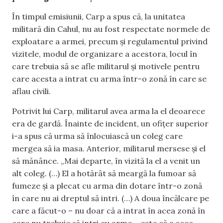
În timpul emisiunii, Carp a spus că, la unitatea
militară din Cahul, nu au fost respectate normele de
exploatare a armei, precum și regulamentul privind
vizitele, modul de organizare a acestora, locul în
care trebuia să se afle militarul și motivele pentru
care acesta a intrat cu arma într-o zonă în care se
aflau civili.
Potrivit lui Carp, militarul avea arma la el deoarece
era de gardă. Înainte de incident, un ofițer superior
i-a spus că urma să înlocuiască un coleg care
mergea să ia masa. Anterior, militarul mersese și el
să mănânce. „Mai departe, în vizită la el a venit un
alt coleg. (…) El a hotărât să meargă la fumoar să
fumeze și a plecat cu arma din dotare într-o zonă
în care nu ai dreptul să intri. (…) A doua încălcare pe
care a făcut-o – nu doar că a intrat în acea zonă în
care nu trebuie să intri cu arme – este că a scos