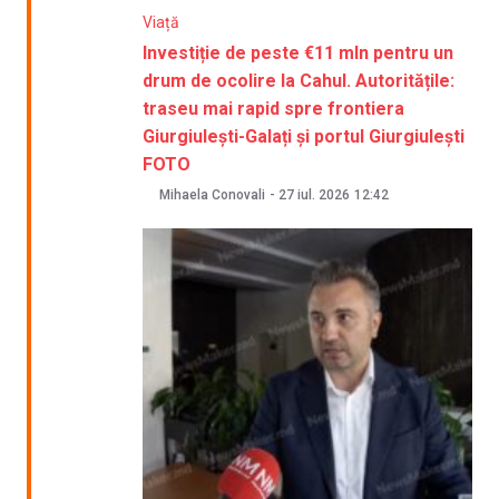
Viață
Investiție de peste €11 mln pentru un
drum de ocolire la Cahul. Autoritățile:
traseu mai rapid spre frontiera
Giurgiulești-Galați și portul Giurgiulești
FOTO
Mihaela Conovali
-
27 iul. 2026
12:42