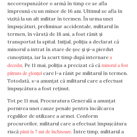
necorespunzător o armă în timp ce se afla
împreună cu un minor de 16 ani. Ultimul se afla în
vizită la un alt militar în termen. În urma unei
împușcături, preliminar accidentale, militarul în
termen, în vârstă de 18 ani, a fost rănit și
transportat la spital. Inițial, poliția a declarat că
minorul a intrat în stare de șoc și și-a pierdut
a
cunoștința, iar la scurt timp după internare
decedat
minorul a fost
. Pe 11 mai, poliția a precizat că că
pătruns de glonțul
care l-a rănit pe militarul în termen.
Totodată, s-a anunțat că militarul care a efectuat
împușcătura a fost reținut.
Tot pe 11 mai, Procuratura Generală a anunțat
pornirea unei cauze penale pentru încălcarea
regulilor de utilizare a armei. Conform
procurorilor, militarul care a efectuat împușcătura
până la 7 ani de închisoare
riscă
. Între timp, militarul a