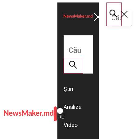
Știri
Analize
ROMÂNĂ
RU
Video