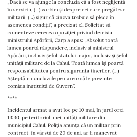
„Dacă se va ajunge la concluzia că a fost neglijență
în serviciu, (…) vorbim și despre cei care pregătesc
militarii, (…) sigur că cineva trebuie să plece în
asemenea condiții”, a precizat el. Solicitat să
comenteze cererea opoziției privind demisia
ministrului Apărării, Carp a spus: „Absolut toată
lumea poartă răspundere, inclusiv și ministrul
Apărării, inclusiv șeful statului major, inclusiv și șeful
unității militare de la Cahul. Toată lumea își poartă
responsabilitatea pentru siguranța tinerilor. (…)
Așteptăm concluziile pe care o să le prezinte
comisia instituită de Guvern”.
****
Incidentul armat a avut loc pe 10 mai, în jurul orei
13:30, pe teritoriul unei unități militare din
municipiul Cahul. Poliția anunța că un militar prin
contract, în vârstă de 20 de ani, ar fi manevrat