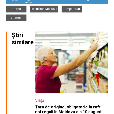
,
,
,
meteo
Republica Moldova
temperaturi
vremea
Știri
similare
Viață
Țara de origine, obligatorie la raft:
noi reguli în Moldova din 10 august