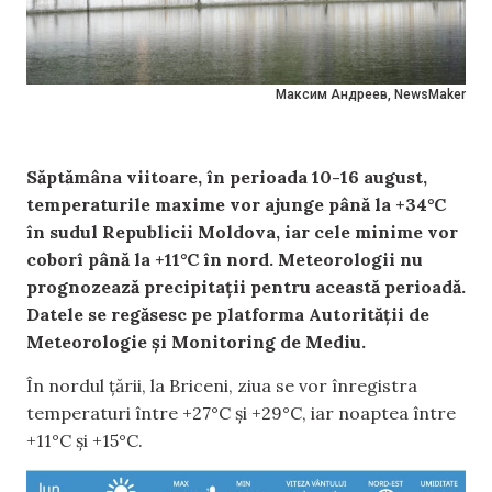
Максим Андреев, NewsMaker
Săptămâna viitoare, în perioada 10-16 august,
temperaturile maxime vor ajunge până la +34°C
în sudul Republicii Moldova, iar cele minime vor
coborî până la +11°C în nord. Meteorologii nu
prognozează precipitații pentru această perioadă.
Datele se regăsesc pe platforma Autorității de
Meteorologie și Monitoring de Mediu.
În nordul țării, la Briceni, ziua se vor înregistra
temperaturi între +27°C și +29°C, iar noaptea între
+11°C și +15°C.