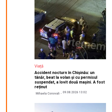
Viață
Accident nocturn în Chișinău: un
tânăr, beat la volan și cu permisul
suspendat, a lovit două mașini. A fost
reținut
09.08.2026 13:02
Mihaela Conovali