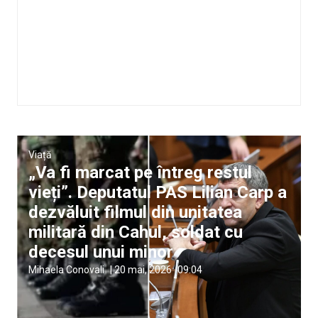
Viață
„Va fi marcat pe întreg restul
vieți”. Deputatul PAS Lilian Carp a
dezvăluit filmul din unitatea
militară din Cahul, soldat cu
decesul unui minor
Mihaela Conovali
|
20 mai, 2026
09:04