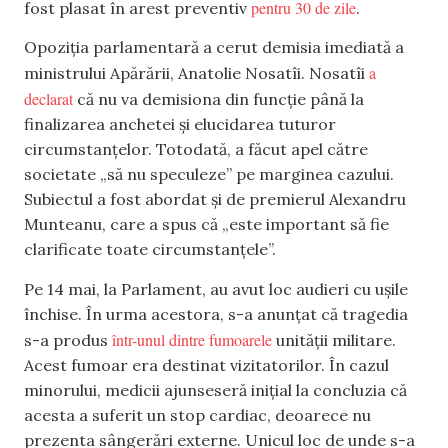
pentru 30 de zile
fost plasat în arest preventiv
.
Opoziția parlamentară a cerut demisia imediată a
a
ministrului Apărării, Anatolie Nosatîi. Nosatîi
declarat
că nu va demisiona din funcție până la
finalizarea anchetei și elucidarea tuturor
circumstanțelor. Totodată, a făcut apel către
societate „să nu speculeze” pe marginea cazului.
Subiectul a fost abordat și de premierul Alexandru
Munteanu, care a spus că „este important să fie
clarificate toate circumstanțele”.
Pe 14 mai, la Parlament, au avut loc audieri cu ușile
închise. În urma acestora, s-a anunțat că tragedia
într-unul dintre fumoarele
s-a produs
unității militare.
Acest fumoar era destinat vizitatorilor. În cazul
minorului, medicii ajunseseră inițial la concluzia că
acesta a suferit un stop cardiac, deoarece nu
prezenta sângerări externe. Unicul loc de unde s-a