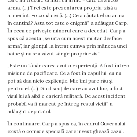
arma. (…) Trei este prezentarea propriu-zisă a
armei într-o zonă civilă. (…) Ce a căutat el cu arma
în cantină? Asta tot este o enigmă”, a adăugat Carp.
În ceea ce privește minorul care a decedat, Carp a
spus că acesta „se uita cum acest militar desface
arma”, iar glonțul „a intrat cumva prin mâneca unei
haine și nu s-a văzut sânge propriu-zis”.
„Este un tânăr carea avut o experiență. A fost într-o
misiune de pacificare. Ce a fost în capul lui, eu nu
pot să dau nicio explicație. Mie îmi pare rău și
pentru el. (…) Din discuțiile care au avut loc, a fost
visul lui să aibă o carieră militară. De acest incident,
probabil va fi marcat pe întreg restul vieții”, a
adăugat deputatul.
În continuare, Carp a spus că, în cadrul Guvernului,
există o comisie specială care investighează cazul.