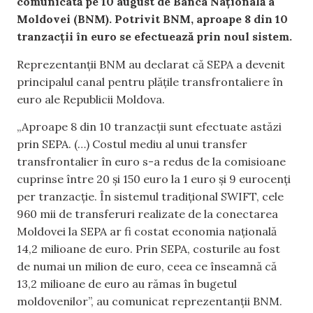
comunicată pe 10 august de Banca Națională a
Moldovei (BNM). Potrivit BNM, aproape 8 din 10
tranzacții în euro se efectuează prin noul sistem.
Reprezentanții BNM au declarat că SEPA a devenit
principalul canal pentru plățile transfrontaliere în
euro ale Republicii Moldova.
„Aproape 8 din 10 tranzacții sunt efectuate astăzi
prin SEPA. (…) Costul mediu al unui transfer
transfrontalier în euro s-a redus de la comisioane
cuprinse între 20 și 150 euro la 1 euro și 9 eurocenți
per tranzacție. În sistemul tradițional SWIFT, cele
960 mii de transferuri realizate de la conectarea
Moldovei la SEPA ar fi costat economia națională
14,2 milioane de euro. Prin SEPA, costurile au fost
de numai un milion de euro, ceea ce înseamnă că
13,2 milioane de euro au rămas în bugetul
moldovenilor”, au comunicat reprezentanții BNM.