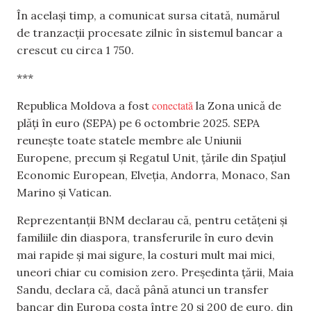
În același timp, a comunicat sursa citată, numărul
de tranzacții procesate zilnic în sistemul bancar a
crescut cu circa 1 750.
***
conectată
Republica Moldova a fost
la Zona unică de
plăți în euro (SEPA) pe 6 octombrie 2025. SEPA
reunește toate statele membre ale Uniunii
Europene, precum și Regatul Unit, țările din Spațiul
Economic European, Elveția, Andorra, Monaco, San
Marino și Vatican.
Reprezentanții BNM declarau că, pentru cetățeni și
familiile din diaspora, transferurile în euro devin
mai rapide și mai sigure, la costuri mult mai mici,
uneori chiar cu comision zero. Președinta țării, Maia
Sandu, declara că, dacă până atunci un transfer
bancar din Europa costa între 20 și 200 de euro, din