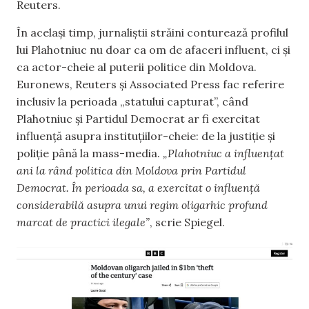
Reuters.
În același timp, jurnaliștii străini conturează profilul
lui Plahotniuc nu doar ca om de afaceri influent, ci și
ca actor-cheie al puterii politice din Moldova.
Euronews, Reuters și Associated Press fac referire
inclusiv la perioada „statului capturat”, când
Plahotniuc și Partidul Democrat ar fi exercitat
influență asupra instituțiilor-cheie: de la justiție și
poliție până la mass-media.
„Plahotniuc a influențat
ani la rând politica din Moldova prin Partidul
Democrat. În perioada sa, a exercitat o influență
considerabilă asupra unui regim oligarhic profund
marcat de practici ilegale”
, scrie Spiegel.