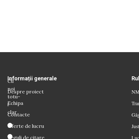
Informații generale
Ru
Cu
noi
Despre proiect
NM 
totu-
Echipa
Tra
i
clar
Contacte
Găg
Oferte de lucru
Just
Reguli de citare
Luc