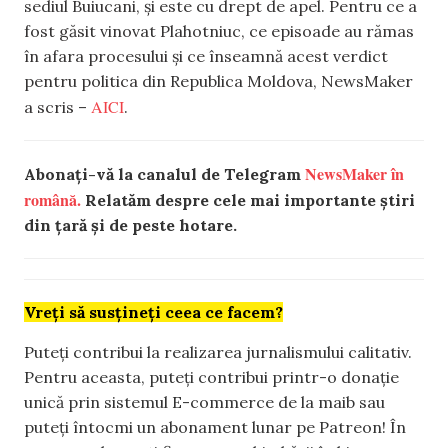
sediul Buiucani, și este cu drept de apel. Pentru ce a
fost găsit vinovat Plahotniuc, ce episoade au rămas
în afara procesului și ce înseamnă acest verdict
pentru politica din Republica Moldova, NewsMaker
AICI
a scris –
.
NewsMaker în
Abonați-vă la canalul de Telegram
română.
Relatăm despre cele mai importante știri
din țară și de peste hotare.
Vreți să susțineți ceea ce facem?
Puteți contribui la realizarea jurnalismului calitativ.
Pentru aceasta, puteți contribui printr-o donație
unică prin sistemul E-commerce de la maib sau
puteți întocmi un abonament lunar pe Patreon! În