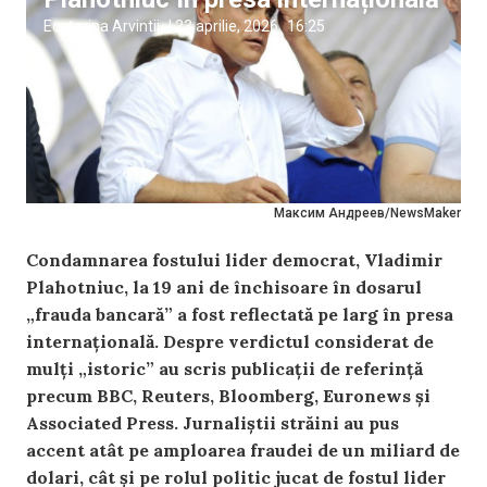
Ecaterina Arvintii
|
23 aprilie, 2026
16:25
Максим Андреев/NewsMaker
Condamnarea fostului lider democrat, Vladimir
Plahotniuc, la 19 ani de închisoare în dosarul
„frauda bancară” a fost reflectată pe larg în presa
internațională. Despre verdictul considerat de
mulți „istoric” au scris publicații de referință
precum BBC, Reuters, Bloomberg, Euronews și
Associated Press. Jurnaliștii străini au pus
accent atât pe amploarea fraudei de un miliard de
dolari, cât și pe rolul politic jucat de fostul lider