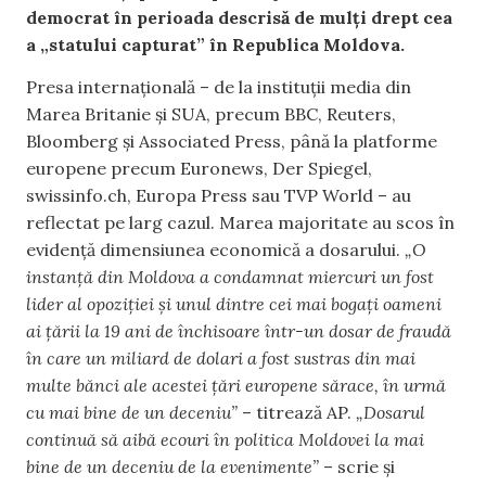
democrat în perioada descrisă de mulți drept cea
a „statului capturat” în Republica Moldova.
Presa internațională – de la instituții media din
Marea Britanie și SUA, precum BBC, Reuters,
Bloomberg și Associated Press, până la platforme
europene precum Euronews, Der Spiegel,
swissinfo.ch, Europa Press sau TVP World – au
reflectat pe larg cazul. Marea majoritate au scos în
evidență dimensiunea economică a dosarului.
„O
instanță din Moldova a condamnat miercuri un fost
lider al opoziției și unul dintre cei mai bogați oameni
ai țării la 19 ani de închisoare într-un dosar de fraudă
în care un miliard de dolari a fost sustras din mai
multe bănci ale acestei țări europene sărace, în urmă
cu mai bine de un deceniu”
– titrează AP.
„Dosarul
continuă să aibă ecouri în politica Moldovei la mai
bine de un deceniu de la evenimente”
– scrie și