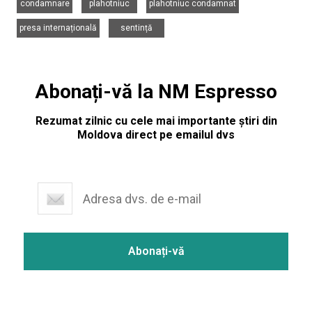
condamnare
plahotniuc
plahotniuc condamnat
,
presa internațională
sentință
Abonați-vă la NM Espresso
Rezumat zilnic cu cele mai importante știri din
Moldova direct pe emailul dvs