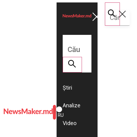
Știri
Analize
ROMÂNĂ
RU
Video