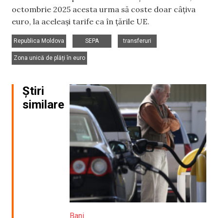
octombrie 2025 acesta urma să coste doar câțiva
euro, la aceleași tarife ca în țările UE.
,
,
,
Republica Moldova
SEPA
transferuri
Zona unică de plăți în euro
Știri
similare
Bani