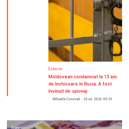
Externe
Moldovean condamnat la 13 ani
de închisoare în Rusia. A fost
învinuit de spionaj
Mihaela Conovali
-
24 iul. 2026
09:29
Bani