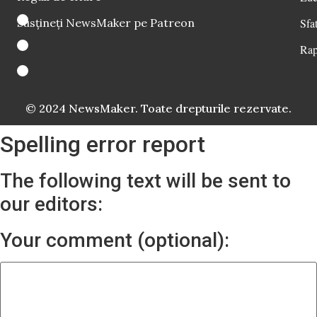
Susțineți NewsMaker pe Patreon
Sfat
Rap
© 2024 NewsMaker. Toate drepturile rezervate.
Spelling error report
The following text will be sent to
our editors:
Your comment (optional):