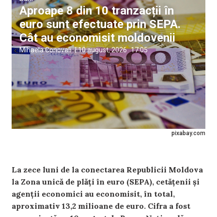
Aproape 8 din 10 tranzacții în
euro sunt efectuate prin SEPA.
Cât au economisit moldovenii
Mihaela Conovali
|
10 august, 2026
17:05
pixabay.com
La zece luni de la conectarea Republicii Moldova
la Zona unică de plăți în euro (SEPA), cetățenii și
agenții economici au economisit, în total,
aproximativ 13,2 milioane de euro. Cifra a fost