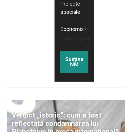
Proiecte
speciale
Economix+
Subcategorii
Susține
NM
Viață
Verdict „istoric”: cum a fost
reflectată condamnarea lui
Plahotniuc în presa internațională