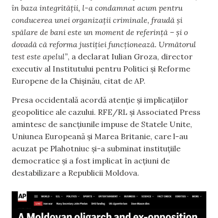
în baza integrității, l-a condamnat acum pentru
conducerea unei organizații criminale, fraudă și
spălare de bani este un moment de referință – și o
dovadă că reforma justiției funcționează. Următorul
test este apelul”
, a declarat Iulian Groza, director
executiv al Institutului pentru Politici și Reforme
Europene de la Chișinău, citat de AP.
Presa occidentală acordă atenție și implicațiilor
geopolitice ale cazului. RFE/RL și Associated Press
amintesc de sancțiunile impuse de Statele Unite,
Uniunea Europeană și Marea Britanie, care l-au
acuzat pe Plahotniuc și-a subminat instituțiile
democratice și a fost implicat în acțiuni de
destabilizare a Republicii Moldova.