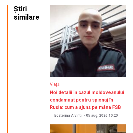
Știri
similare
Viață
Noi detalii în cazul moldoveanului
condamnat pentru spionaj în
Rusia: cum a ajuns pe mâna FSB
Ecaterina Arvintii
-
05 aug. 2026
10:20