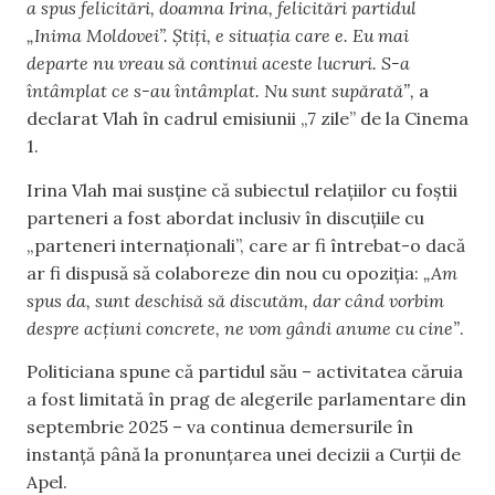
a spus felicitări, doamna Irina, felicitări partidul
„Inima Moldovei”. Știți, e situația care e. Eu mai
departe nu vreau să continui aceste lucruri. S-a
întâmplat ce s-au întâmplat. Nu sunt supărată”,
a
declarat Vlah în cadrul emisiunii „7 zile” de la Cinema
1.
Irina Vlah mai susține că subiectul relațiilor cu foștii
parteneri a fost abordat inclusiv în discuțiile cu
„parteneri internaționali”, care ar fi întrebat-o dacă
ar fi dispusă să colaboreze din nou cu opoziția:
„Am
spus da, sunt deschisă să discutăm, dar când vorbim
despre acțiuni concrete, ne vom gândi anume cu cine”
.
Politiciana spune că partidul său – activitatea căruia
a fost limitată în prag de alegerile parlamentare din
septembrie 2025 – va continua demersurile în
instanță până la pronunțarea unei decizii a Curții de
Apel.