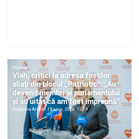
Politică
Vlah, critici la adresa foștilor
aliați din blocul „Patriotic”: „Au
devenit membri ai parlamentului
și au uitat că am fost împreună”
Ecaterina Arvintii
|
8 iunie, 2026
13:19