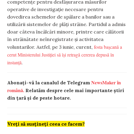
competențe pentru desfășurarea măsurilor
operative de investigație necesare pentru
dovedirea schemelor de spălare a banilor sau a
utilizării sistemelor de plăți străine. Partidul a admis
doar câteva încălcări minore, printre care călătorii
în străinătate neînregistrate și activitatea
fosta bașcană a
voluntarilor. Astfel, pe 3 iunie, curent,
cerut Ministerului Justiției să își retragă cererea depusă în
instanță
.
NewsMaker în
Abonați-vă la canalul de Telegram
română.
Relatăm despre cele mai importante știri
din țară și de peste hotare.
Vreți să susțineți ceea ce facem?