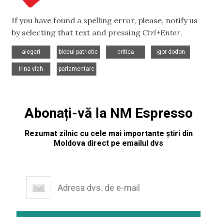
If you have found a spelling error, please, notify us
by selecting that text and pressing
Ctrl+Enter
.
,
,
,
,
alegeri
blocul patriotic
critică
igor dodon
,
irina vlah
parlamentare
Abonați-vă la NM Espresso
Rezumat zilnic cu cele mai importante știri din
Moldova direct pe emailul dvs