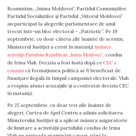
Reamintim, „Inima Moldovei”, Partidul Comuniștilor,
Partidul Socialiștilor și Partidul „Viitorul Moldovei”
au participat la alegerile parlamentare de anul
trecut într-un bloc electoral – „Patriotic”. Pe 19
septembrie, cu doar câteva zile înainte de scrutin,
limitarea
Ministerul Justiției a cerut în instanță
activității Partidului Republican „Inima Moldovei”,
condus
CEC a
de Irina Vlah. Decizia a fost luată după ce
constatat
că formațiunea politică ar fi beneficiat de
finanțare ilegală în timpul campaniei electorale. Vlah
a respins atunci acuzațiile și a contestat decizia CEC
în instanță.
Pe 25 septembrie, cu doar trei zile înainte de
alegeri, Curtea de Apel Centru a admis solicitarea
Ministerului Justiției și a aplicat măsura asiguratorie
de limitare a activității partidului condus de Irina
Vlah pe perioada examinării cauzei, până la