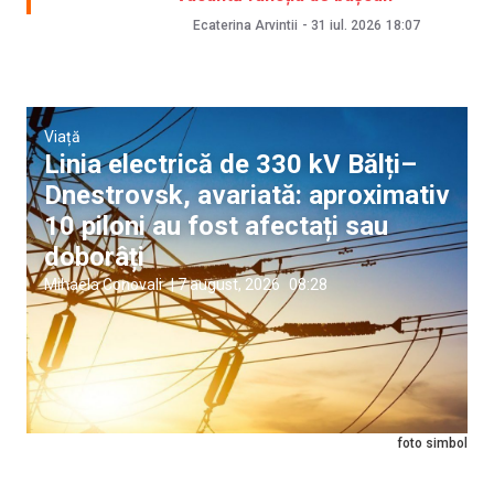
Ecaterina Arvintii
-
31 iul. 2026
18:07
Viață
Linia electrică de 330 kV Bălți–
Dnestrovsk, avariată: aproximativ
10 piloni au fost afectați sau
doborâți
Mihaela Conovali
|
7 august, 2026
08:28
foto simbol