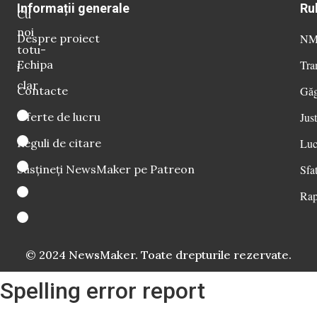
Informații generale
Ru
Cu
noi
Despre proiect
NM 
totu-
Echipa
Tra
i
clar
Contacte
Găg
Oferte de lucru
Just
Reguli de citare
Luc
Susțineți NewsMaker pe Patreon
Sfat
Rap
© 2024 NewsMaker. Toate drepturile rezervate.
Spelling error report