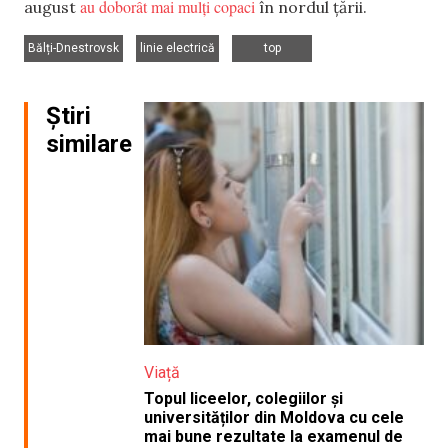
au doborât mai mulți copaci
august
în nordul țării.
,
,
Bălți-Dnestrovsk
linie electrică
top
Știri
similare
Viață
Topul liceelor, colegiilor și
universităților din Moldova cu cele
mai bune rezultate la examenul de