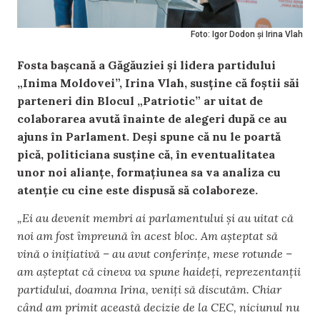
Foto: Igor Dodon și Irina Vlah
Fosta bașcană a Găgăuziei și lidera partidului
„Inima Moldovei”, Irina Vlah, susține că foștii săi
parteneri din Blocul „Patriotic” ar uitat de
colaborarea avută înainte de alegeri după ce au
ajuns în Parlament. Deși spune că nu le poartă
pică, politiciana susține că, în eventualitatea
unor noi alianțe, formațiunea sa va analiza cu
atenție cu cine este dispusă să colaboreze.
„Ei au devenit membri ai parlamentului și au uitat că
noi am fost împreună în acest bloc. Am așteptat să
vină o inițiativă – au avut conferințe, mese rotunde –
am așteptat că cineva va spune haideți, reprezentanții
partidului, doamna Irina, veniți să discutăm. Chiar
când am primit această decizie de la CEC, niciunul nu