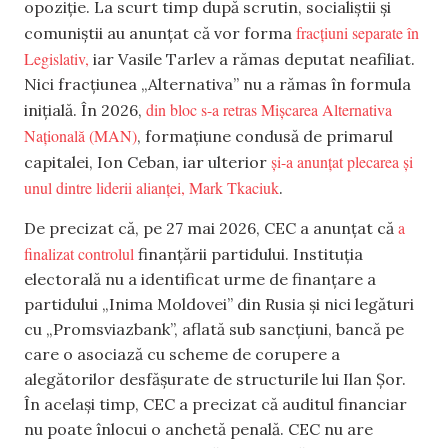
opoziție. La scurt timp după scrutin, socialiștii și
fracțiuni separate în
comuniștii au anunțat că vor forma
Legislativ,
iar Vasile Tarlev a rămas deputat neafiliat.
Nici fracțiunea „Alternativa” nu a rămas în formula
din bloc s-a retras Mișcarea Alternativa
inițială. În 2026,
Națională (MAN)
, formațiune condusă de primarul
și-a anunțat plecarea și
capitalei, Ion Ceban, iar ulterior
unul dintre liderii alianței, Mark Tkaciuk
.
a
De precizat că, pe 27 mai 2026, CEC a anunțat că
finalizat controlul
finanțării partidului. Instituția
electorală nu a identificat urme de finanțare a
partidului „Inima Moldovei” din Rusia și nici legături
cu „Promsviazbank”, aflată sub sancțiuni, bancă pe
care o asociază cu scheme de corupere a
alegătorilor desfășurate de structurile lui Ilan Șor.
În același timp, CEC a precizat că auditul financiar
nu poate înlocui o anchetă penală. CEC nu are