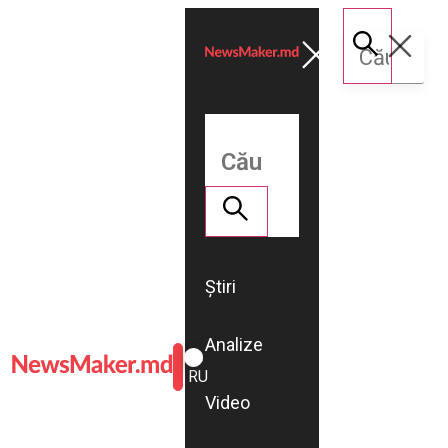
Știri
Analize
ROMÂNĂ
RU
Video