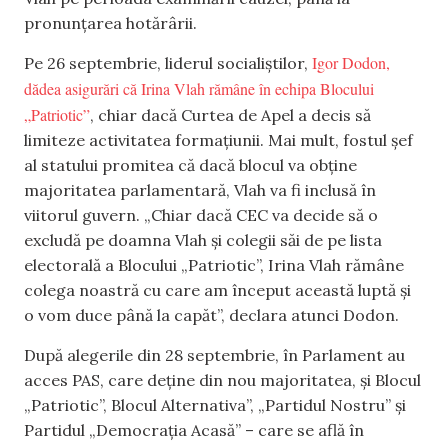
pronunțarea hotărârii.
Igor Dodon,
Pe 26 septembrie, liderul socialiștilor,
dădea asigurări că Irina Vlah rămâne în echipa Blocului
„Patriotic”
, chiar dacă Curtea de Apel a decis să
limiteze activitatea formațiunii. Mai mult, fostul șef
al statului promitea că dacă blocul va obține
majoritatea parlamentară, Vlah va fi inclusă în
viitorul guvern. „Chiar dacă CEC va decide să o
excludă pe doamna Vlah și colegii săi de pe lista
electorală a Blocului „Patriotic”, Irina Vlah rămâne
colega noastră cu care am început această luptă și
o vom duce până la capăt”, declara atunci Dodon.
După alegerile din 28 septembrie, în Parlament au
acces PAS, care deține din nou majoritatea, și Blocul
„Patriotic”, Blocul Alternativa”, „Partidul Nostru” și
Partidul „Democrația Acasă” – care se află în