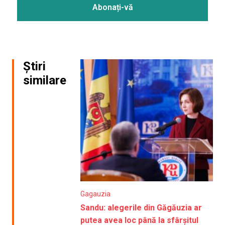
Știri
similare
Gagauzia
Sandu: alegerile din Găgăuzia ar
putea avea loc până la sfârșitul