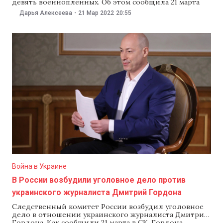
девять военнопленных. Об этом сообщила 21 марта
уполномоченный по правам человека в России
Дарья Алексеева
-
21 Мар 2022
20:55
Татьяна Москалькова, отметив, что это первый обмен
пленными между Россией и Украиной. «Первый
обмен состоялся — девять человек, из них часть из
того списка, который
Война в Украине
В России возбудили уголовное дело против
украинского журналиста Дмитрий Гордона
Следственный комитет России возбудил уголовное
дело в отношении украинского журналиста Дмитрия
Гордона. Как сообщили 21 марта в СК, Гордона