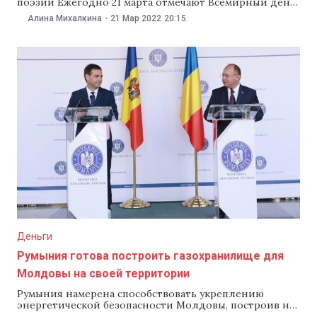
поэзии Ежегодно 21 марта отмечают Всемирный день
поэзии. И хотя сегодня эта дата может затеряться
Алина Михалкина
-
21 Мар 2022
20:15
среди военных сводок, а кто-то скажет, что миру
сейчас не до поэзии, NM публикует интервью с
Владимиром (Вадимом) Елени — фармацевтом из
Молдовы, который пишет
Деньги
Румыния готова построить газохранилище для
Молдовы на своей территории
Румыния намерена способствовать укреплению
энергетической безопасности Молдовы, построив на
своей территории газохранилище для нашей страны.