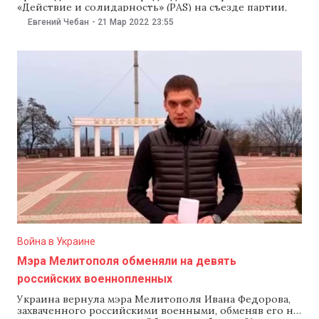
«Действие и солидарность» (PAS) на съезде партии,
который пройдет в мае. Об этом он заявил в эфире
Евгений Чебан
-
21 Мар 2022
23:55
программы InPROfunzime на телеканале PRO TV. «15
мая, в день основания партии, состоится съезд, где
будут избраны руководящие органы», — заявил
Война в Украине
Мэра Мелитополя обменяли на девять
российских военнопленных
Украина вернула мэра Мелитополя Ивана Федорова,
захваченного российскими военными, обменяв его на