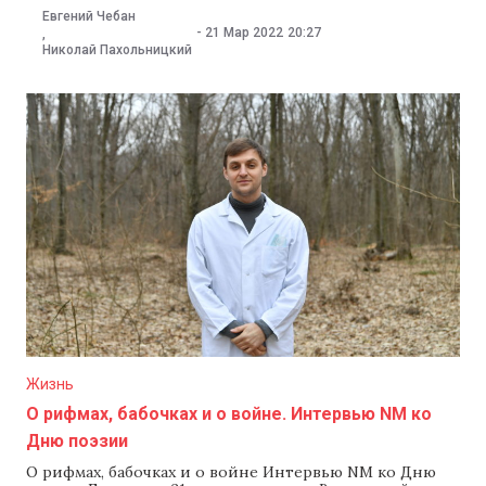
Украину традиционный маршрут экспорта стал
Евгений Чебан
невозможен. NM пообщался с фермерами и выяснил,
-
21 Мар 2022
20:27
,
как сейчас они экспортируют яблоки, насколько
Николай Пахольницкий
выросла стоимость транспортировки, и какие
проблемы возникли на границе Польши
Жизнь
О рифмах, бабочках и о войне. Интервью NM ко
Дню поэзии
О рифмах, бабочках и о войне Интервью NM ко Дню