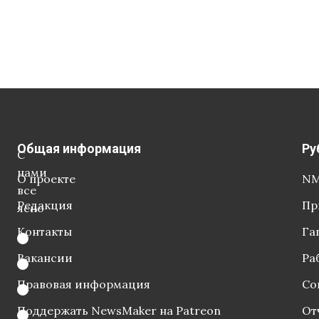
Общая информация
Ру
С
нами
О проекте
NM
все
Редакция
Пр
ясно
Контакты
Га
Вакансии
Ра
Правовая информация
Со
Поддержать NewsMaker на Patreon
От