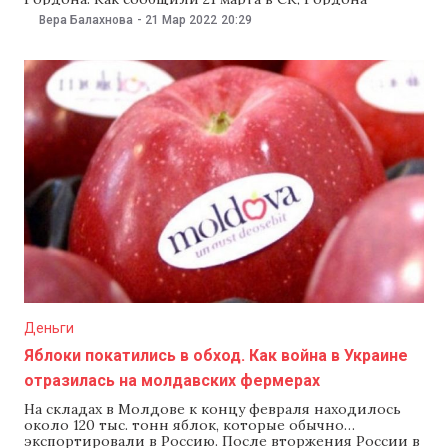
обвиняют в призывах к войне, возбуждению
Вера Балахнова
-
21 Мар 2022
20:29
ненависти и распространении ложной информации.
«Установлено, что Гордон в прямом эфире
украинского телеканала призвал совершить
вооруженное нападение на Российскую Федерацию и
развязать против нее агрессивную
Деньги
Яблоки покатились в обход. Как война в Украине
отразилась на молдавских фермерах
На складах в Молдове к концу февраля находилось
около 120 тыс. тонн яблок, которые обычно
экспортировали в Россию. После вторжения России в