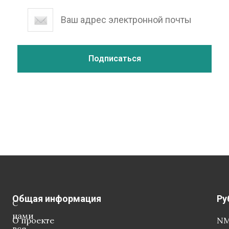
Общая информация
Ру
С
нами
О проекте
NM
все