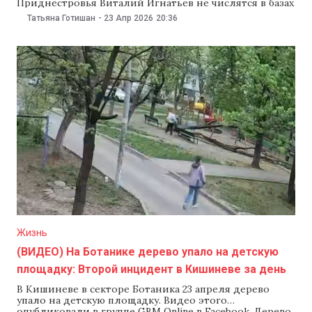
Приднестровья Виталий Игнатьев не числятся в базах
Генерального инспектората миграции и у них нет ни
Татьяна Готишан
-
23 Апр 2026
20:36
одного документа, удостоверяющего личность,
выданного Национальной паспортной системой
Молдовы. Инспекторат подтвердил эту информацию
23 апреля порталу Zona de Securitate. Несмотря на
отсутствие официального статуса в Молдове,
Красносельский
Жизнь
(ВИДЕО) На Ботанике дерево упало на детскую
площадку: Второй инцидент в Кишиневе за день
В Кишиневе в секторе Ботаника 23 апреля дерево
упало на детскую площадку. Видео этого
опубликовали в группе GBM Online в Facebook. Дерево