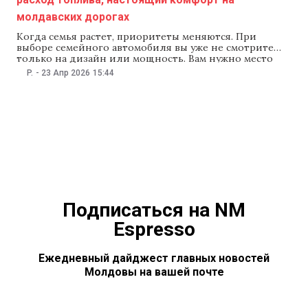
молдавских дорогах
Когда семья растет, приоритеты меняются. При
выборе семейного автомобиля вы уже не смотрите
только на дизайн или мощность. Вам нужно место
сзади для детей, вместительный багажник,
P.
-
23 Апр 2026
15:44
приемлемый расход топлива и высокий дорожный
просвет, столь полезный на наших дорогах, на
бордюрах или за городом. И именно здесь многие
водители совершают ошибки:
Подписаться на NM
Espresso
Ежедневный дайджест главных новостей
Молдовы на вашей почте