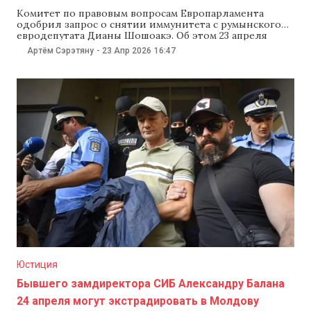
Комитет по правовым вопросам Европарламента
одобрил запрос о снятии иммунитета с румынского
евродепутата Дианы Шошоакэ. Об этом 23 апреля
сообщили румынские СМИ со ссылкой на источники.
Артём Сэрэтяну
-
23 Апр 2026
16:47
По данным G4Media, решение поддержали 17 членов
комиссии, один воздержался, голосов против не
было. Теперь Европарламент обсудит доклад
комиссии на пленарном заседании 27 апреля.
Юстиция
Бывшего замдиректора СИБ Александру Балана
24 апреля могут экстрадировать в Молдову