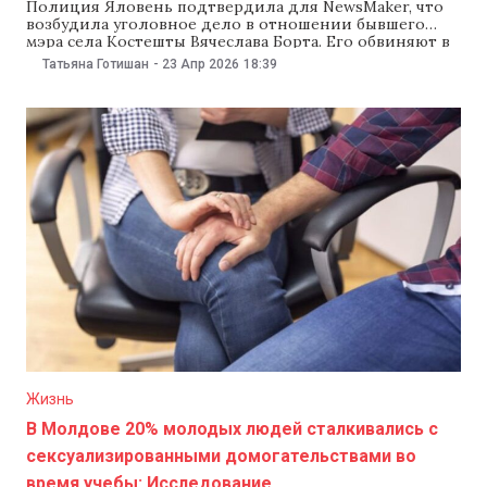
Полиция Яловень подтвердила для NewsMaker, что
возбудила уголовное дело в отношении бывшего
мэра села Костешты Вячеслава Борта. Его обвиняют в
том, что он якобы незаконно подключил свой дом к
Татьяна Готишан
-
23 Апр 2026
18:39
электросети местного детского сада. Борта
баллотируется на местных выборах 17 мая от партии
«Демократия дома», котрую возглавляет Василе
Костюк. Борта отвергает
Жизнь
В Молдове 20% молодых людей сталкивались с
сексуализированными домогательствами во
время учебы: Исследование