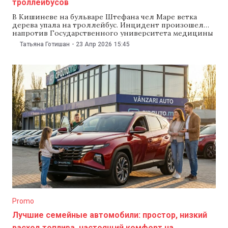
троллейбусов
В Кишиневе на бульваре Штефана чел Маре ветка
дерева упала на троллейбус. Инцидент произошел
напротив Государственного университета медицины
и фармации им. Николая Тестемицану. В мэрии
Татьяна Готишан
-
23 Апр 2026
15:45
заявили, что причиной стал сильный ветер. «Все
специальные службы находятся на месте. Никто не
пострадал. (…) Мэрия Кишинева в очередной раз
обращает внимание, что при
Promo
Лучшие семейные автомобили: простор, низкий
расход топлива, настоящий комфорт на