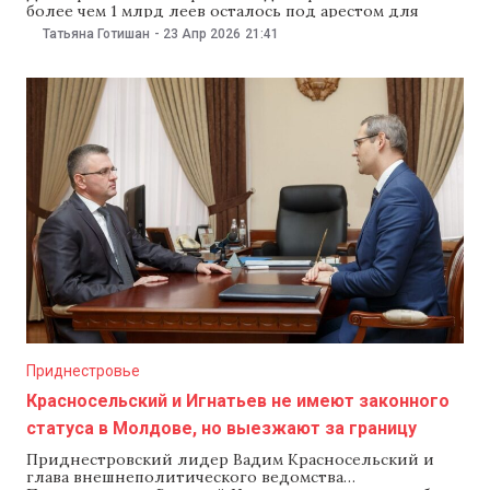
более чем 1 млрд леев осталось под арестом для
возмещения ущерба государству. Продать активы
Татьяна Готишан
-
23 Апр 2026
21:41
смогут только после окончательного решения суда.
Исполнение решения проведут по всем
предусмотренным законом процедурам, включая
продажу арестованного имущества. Об этом 23 апреля
сообщил глава Антикоррупционной
Приднестровье
Красносельский и Игнатьев не имеют законного
статуса в Молдове, но выезжают за границу
Приднестровский лидер Вадим Красносельский и
глава внешнеполитического ведомства