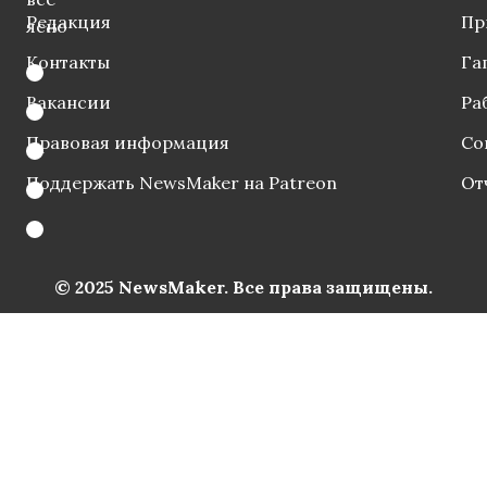
Редакция
Пр
ясно
Контакты
Га
Вакансии
Ра
Правовая информация
Со
Поддержать NewsMaker на Patreon
От
© 2025 NewsMaker. Все права защищены.