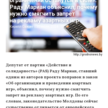
ограничений останутся в силе».
Раду Мариан объяснил, почему
нужно смягчить запрет
на рекламу азартных игр
Кирилл Сажин
|
30 июля, 2024
13:05
http://grodnonews.by
Депутат от партии «Действие и
солидарность» (PAS) Раду Мариан, ставший
одним из авторов проекта поправок в закон
«Об организации и проведении азартных
игр», объяснил, почему нужно смягчить
запрет на рекламу азартных игр. По его
словам, законодательство Молдовы сейчас
существенно отличается от европейского.