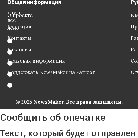
Общая информация
Ру
С
нами
О проекте
NM
все
Редакция
Пр
ясно
Контакты
Га
Вакансии
Ра
Правовая информация
Со
Поддержать NewsMaker на Patreon
От
© 2025 NewsMaker. Все права защищены.
Сообщить об опечатке
Текст, который будет отправлен