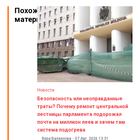
Похожие
материалы
Новости
Безопасность или неоправданные
траты? Почему ремонт центральной
лестницы парламента подорожал
почти на миллион леев и зачем там
система подогрева
Вера Балахнова
-
07 Авг. 2026
13:31