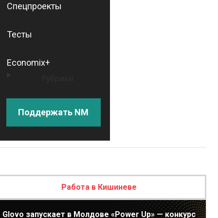
Спецпроекты
Тесты
Economix+
Рубрики
Поддержать NM
Работа в Кишиневе
Glovo запускает в Молдове «Power Up» — конкурс