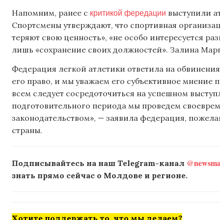
критикой фередации
Напомним, ранее с
выступили ат
Спортсмены утверждают, что спортивная организац
теряют свою ценность», «не особо интересуется раз
лишь «сохранение своих должностей». Залина Мар
Федерация легкой атлетики ответила на обвинения
его право, и мы уважаем его субъективное мнение 
всем следует сосредоточиться на успешном высту
подготовительного периода мы проведем своевреме
законодательством», — заявила федерация, пожел
страны.
@newsmak
Подписывайтесь на наш Telegram-канал
знать прямо сейчас о Молдове и регионе.
Хотите поддержать то, что мы делаем?