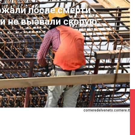
ржали после смерти
и не вызвали скорую,
corrieredelveneto.corriere.it