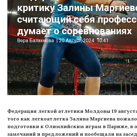
критику Залины Маргиево
считающий себя професс
думает о соревнованиях
Вера Балахнова
|
20 Август, 2024
10:41
Федерация легкой атлетики Молдовы 19 августа
того как легкоатлетка Залина Маргиева пожало
подготовки к Олимпийским играм в Париже, в о
замечаний и предложений и пообещали на засед