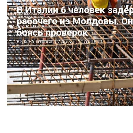
Новости
В Италии 6 человек заде
рабочего из Молдовы. Он
боясь проверок
Вера Балахнова
|
7 Август, 2026
16:21