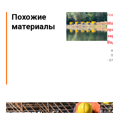
Похожие
Но
Мо
материалы
пр
за
Ва
Н
П
-
07