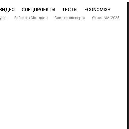
ВИДЕО
СПЕЦПРОЕКТЫ
ТЕСТЫ
ECONOMIX+
узия
Работа в Молдове
Советы эксперта
Отчет NM ‘2025