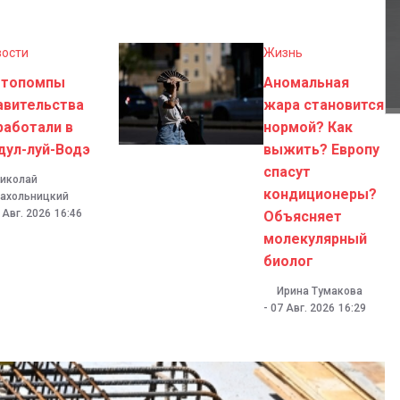
вости
Жизнь
топомпы
Аномальная
авительства
жара становится
работали в
нормой? Как
дул-луй-Водэ
выжить? Европу
спасут
иколай
кондиционеры?
ахольницкий
 Авг. 2026
16:46
Объясняет
молекулярный
биолог
Ирина Тумакова
-
07 Авг. 2026
16:29